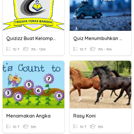
Quizizz Buat Kelompok
Quiz Menumbuhkan Kehidupan Bersama Al-Qur'an
10 T
7th - 12th
10 T
7th - 9th
Menamakan Angka
Rasy Koni
10 T
5th
10 T
5th