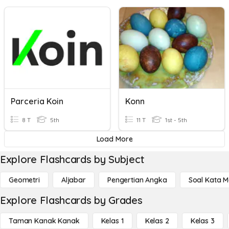
Parceria Koin
Konn
8 T
5th
11 T
1st - 5th
Load More
Explore Flashcards by Subject
Geometri
Aljabar
Pengertian Angka
Soal Kata 
Explore Flashcards by Grades
Taman Kanak Kanak
Kelas 1
Kelas 2
Kelas 3