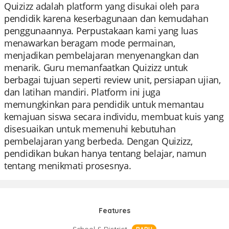
Quizizz adalah platform yang disukai oleh para
pendidik karena keserbagunaan dan kemudahan
penggunaannya. Perpustakaan kami yang luas
menawarkan beragam mode permainan,
menjadikan pembelajaran menyenangkan dan
menarik. Guru memanfaatkan Quizizz untuk
berbagai tujuan seperti review unit, persiapan ujian,
dan latihan mandiri. Platform ini juga
memungkinkan para pendidik untuk memantau
kemajuan siswa secara individu, membuat kuis yang
disesuaikan untuk memenuhi kebutuhan
pembelajaran yang berbeda. Dengan Quizizz,
pendidikan bukan hanya tentang belajar, namun
tentang menikmati prosesnya.
Features