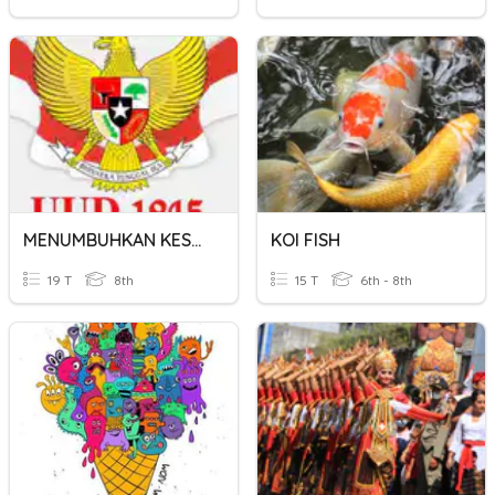
MENUMBUHKAN KESADARAN TERHADAP UUD 1945
KOI FISH
19 T
8th
15 T
6th - 8th