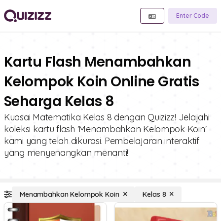
Enter Code
Kartu Flash Menambahkan
Kelompok Koin Online Gratis
Seharga Kelas 8
Kuasai Matematika Kelas 8 dengan Quizizz! Jelajahi
koleksi kartu flash 'Menambahkan Kelompok Koin'
kami yang telah dikurasi. Pembelajaran interaktif
yang menyenangkan menanti!
Menambahkan Kelompok Koin
Kelas 8