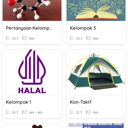
Pertanyaan Kelompok
Kelompok 3
10 T
8th
10 T
8th
Kelompok 1
Kon-Takt1
15 T
6th - 8th
12 T
8th