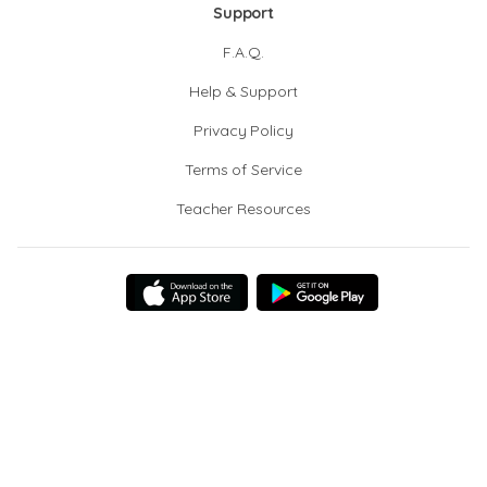
Support
F.A.Q.
Help & Support
Privacy Policy
Terms of Service
Teacher Resources