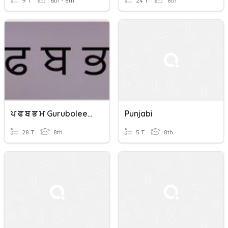
9 T
6th - 8th
24 T
8th
ਪ ਫ ਬ ਭ ਮ Gurubolee@gmail.com (Punjabi/Panjabi) L1
Punjabi
28 T
8th
5 T
8th