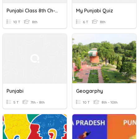
Punjabi Class 8th Ch-12
My Punjabi Quiz
10 T
8th
6 T
8th
Punjabi
Geogarphy
5 T
7th - 8th
10 T
8th - 10th