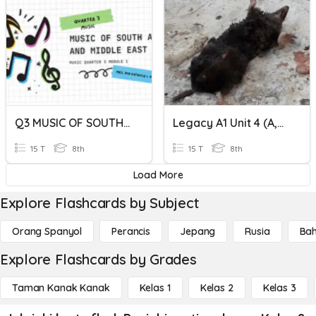
Q3 MUSIC OF SOUTH ASIA AND MIDDLE EAST
Legacy A1 Unit 4 (a,b,c,d)
15 T
8th
15 T
8th
Load More
Explore Flashcards by Subject
Orang Spanyol
Perancis
Jepang
Rusia
Bah
Explore Flashcards by Grades
Taman Kanak Kanak
Kelas 1
Kelas 2
Kelas 3