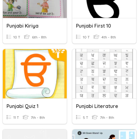
Punjabi Kiriya
Punjabi First 10
10 T
6th - 8th
10 T
4th - 8th
Punjabi Quiz 1
Punjabi Literature
11 T
7th - 8th
5 T
7th - 8th