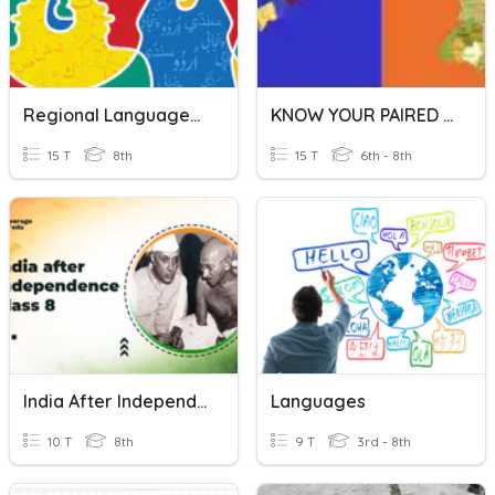
Regional Languages Of Pakistan
KNOW YOUR PAIRED STATES(Punjab & Andhra Pradesh)
15 T
8th
15 T
6th - 8th
India After Independence
Languages
10 T
8th
9 T
3rd - 8th