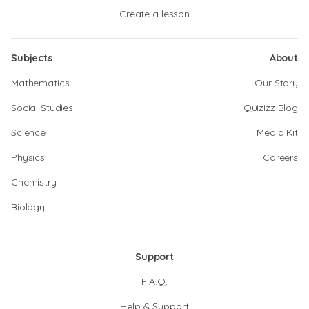
Create a lesson
Subjects
About
Mathematics
Our Story
Social Studies
Quizizz Blog
Science
Media Kit
Physics
Careers
Chemistry
Biology
Support
F.A.Q.
Help & Support