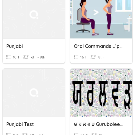
Punjabi
Oral Commands L1p.56 ਜ਼ਬਾਨੀ ਆਦੇਸ਼ Gurubolee@gmail.com Punjabi
10 T
6th - 8th
16 T
8th
Punjabi Test
ਯ ਰ ਲ ਵ ੜ Gurubolee@gmail.com Punjabi/Panjabi