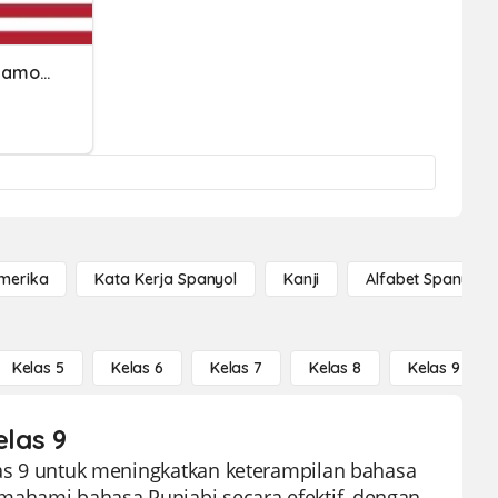
Ethnicity Or Ancestry Of Famous Americans
Amerika
Kata Kerja Spanyol
Kanji
Alfabet Spanyol
Kelas 5
Kelas 6
Kelas 7
Kelas 8
Kelas 9
elas 9
elas 9 untuk meningkatkan keterampilan bahasa
mahami bahasa Punjabi secara efektif, dengan