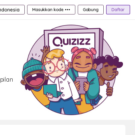
ndonesia
Masukkan kode •••
Gabung
Daftar
pilan