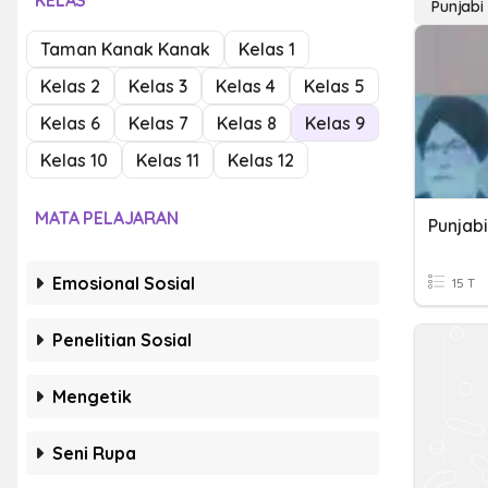
KELAS
Punjabi
Taman Kanak Kanak
Kelas 1
Kelas 2
Kelas 3
Kelas 4
Kelas 5
Kelas 6
Kelas 7
Kelas 8
Kelas 9
Kelas 10
Kelas 11
Kelas 12
MATA PELAJARAN
Punjabi
Emosional Sosial
15 T
Penelitian Sosial
Mengetik
Seni Rupa