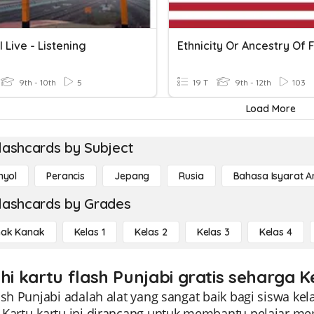
 Live - Listening
9th - 10th
5
19 T
9th - 12th
103
Load More
lashcards by Subject
nyol
Perancis
Jepang
Rusia
Bahasa Isyarat 
lashcards by Grades
ak Kanak
Kelas 1
Kelas 2
Kelas 3
Kelas 4
hi kartu flash Punjabi gratis seharga K
ash Punjabi adalah alat yang sangat baik bagi siswa k
 Kartu-kartu ini dirancang untuk membantu pelajar me