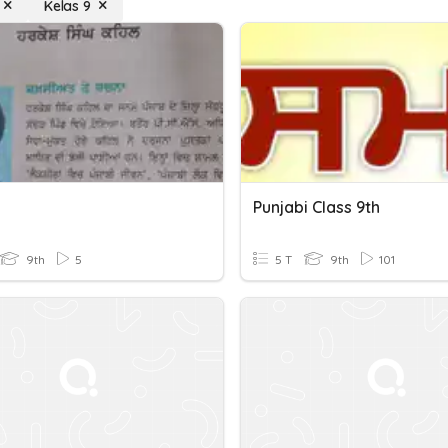
Kelas 9
Punjabi Class 9th
9th
5
5 T
9th
101