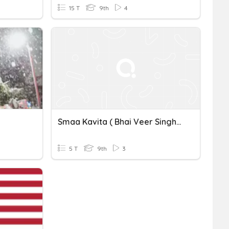
15 T
9th
4
Smaa Kavita ( Bhai Veer Singh) Punjabi
5 T
9th
3