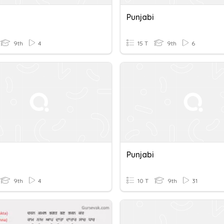
Punjabi
9th
4
15 T
9th
6
Punjabi
9th
4
10 T
9th
31