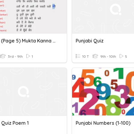
Level 6 (Page 5) Mukta Kanna Punjabi Gurubolee@gmail.com
Punjabi Quiz
3rd - 9th
1
10 T
9th - 10th
5
i Quiz Poem 1
Punjabi Numbers (1-100)