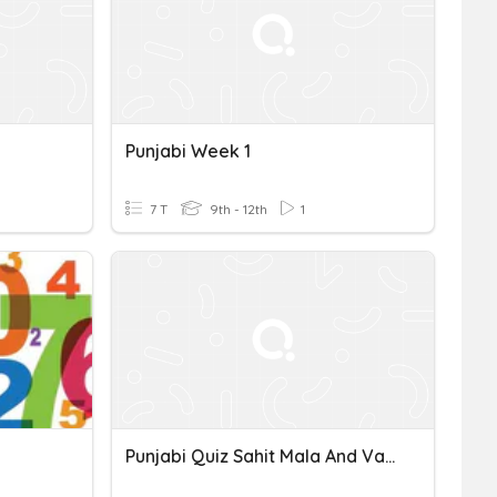
Punjabi Week 1
7 T
9th - 12th
1
Punjabi Quiz Sahit Mala And Vangi.