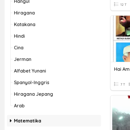
Hangul
12 T
Hiragana
Katakana
Hindi
Cina
Jerman
Hai Am
Alfabet Yunani
Spanyol-Inggris
7 T
Hiragana Jepang
Arab
Matematika