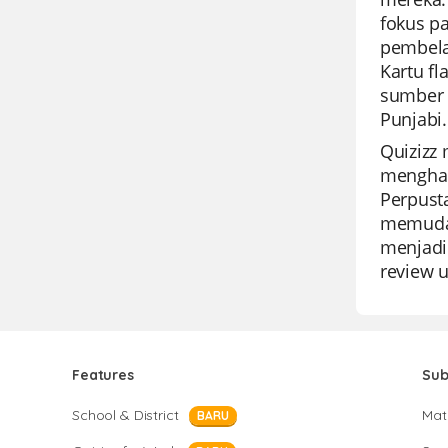
fokus p
pembela
Kartu f
sumber 
Punjabi.
Quizizz
menghar
Perpust
memudah
menjadi
review u
Features
Sub
School & District
Mat
BARU