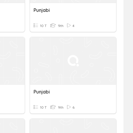
Punjabi
10 T
9th
4
Punjabi
10 T
9th
6