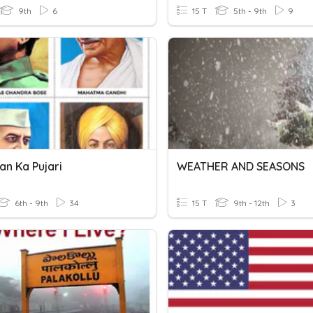
9th
6
15 T
5th - 9th
9
an Ka Pujari
WEATHER AND SEASONS
6th - 9th
34
15 T
9th - 12th
3