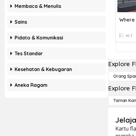
Membaca & Menulis
Where I
Sains
10 T
Pidato & Komunikasi
Tes Standar
Explore F
Kesehatan & Kebugaran
Orang Spa
Aneka Ragam
Explore F
Taman Kan
Jelaja
Kartu fl
mereka.