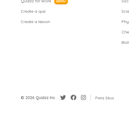
Quizizz for Work
Soci
BARU
Create a quiz
Sci
Create a lesson
Phy
Che
Bio
© 2026 Quizizz Inc.
Peta Situs