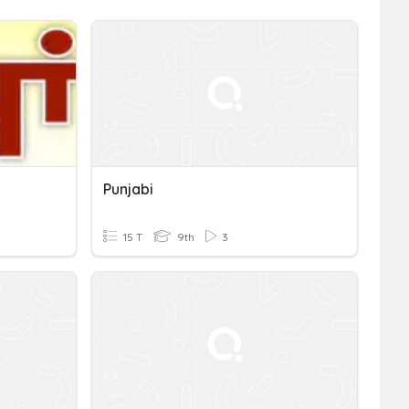
Punjabi
15 T
9th
3