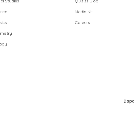
al Studies
Quizizz Blog
ence
Media Kit
sics
Careers
mistry
logy
Dapa