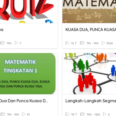
ua
9th
7
12 T
7th - 9th
1566
Kuasa Dua Dan Punca Kuasa Dua
7th - 9th
41
10 T
9th - 12th
2