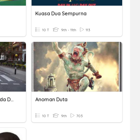
Kuasa Dua Sempurna
10 T
9th - 11th
113
Hubungan Antar Sudut Pada Dua Garis Sejajar
Anoman Duta
10 T
9th
703