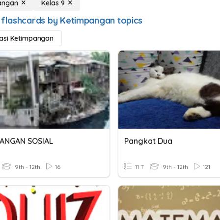
angan
Kelas 9
 flashcards by Ketimpangan topics
asi Ketimpangan
ANGAN SOSIAL
Pangkat Dua
9th - 12th
16
11 T
9th - 12th
121