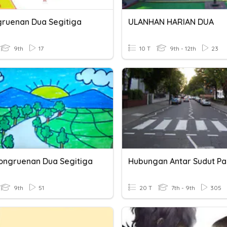
ruenan Dua Segitiga
ULANHAN HARIAN DUA
9th
17
10 T
9th - 12th
23
ongruenan Dua Segitiga
9th
51
20 T
7th - 9th
305