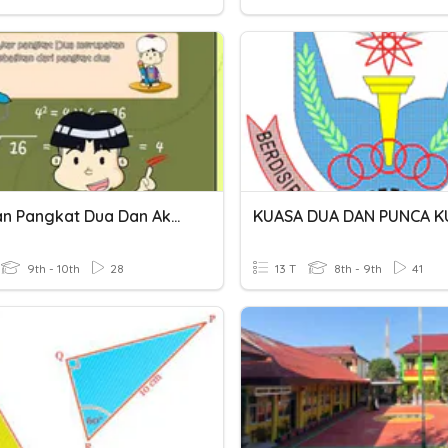
Bilangan Pangkat Dua Dan Akar Pangkat Dua
9th - 10th
28
13 T
8th - 9th
41