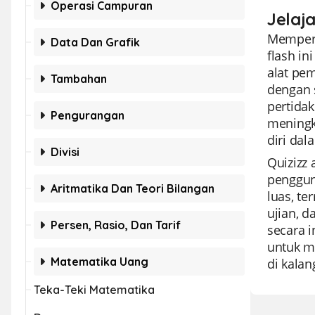
Operasi Campuran
Jelaj
Memperk
Data Dan Grafik
flash i
alat pe
Tambahan
dengan s
pertida
Pengurangan
meningk
diri da
Divisi
Quizizz
penggun
Aritmatika Dan Teori Bilangan
luas, te
ujian, d
Persen, Rasio, Dan Tarif
secara i
untuk me
Matematika Uang
di kalan
Teka-Teki Matematika