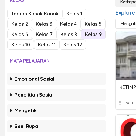
KELAS
Ketimp
Explore
Taman Kanak Kanak
Kelas 1
Kelas 2
Kelas 3
Kelas 4
Kelas 5
Mengat
Kelas 6
Kelas 7
Kelas 8
Kelas 9
Kelas 10
Kelas 11
Kelas 12
MATA PELAJARAN
Emosional Sosial
KETIMP
Penelitian Sosial
20 T
Mengetik
Seni Rupa