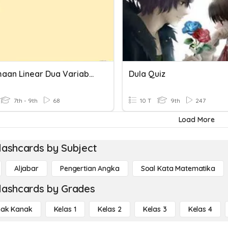
Persamaan Linear Dua Variabel
Dula Quiz
7th - 9th
68
10 T
9th
247
Load More
lashcards by Subject
Aljabar
Pengertian Angka
Soal Kata Matematika
lashcards by Grades
ak Kanak
Kelas 1
Kelas 2
Kelas 3
Kelas 4