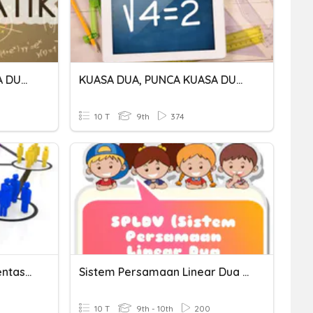
KUASA DUA, PUNCA KUASA DUA, KUASA TIGA DAN PUNCA KUASA TIGA.
KUASA DUA, PUNCA KUASA DUA, KUASA TIGA & PUNCA KUASA TIGA
10 T
9th
374
Langkah-Langkah Segmentasi Pasar (Kelompok 8 - X PM 1)
Sistem Persamaan Linear Dua Variabel
10 T
9th - 10th
200