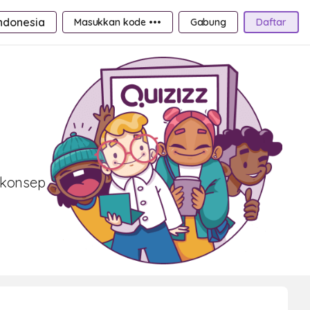
ndonesia
Masukkan kode •••
Gabung
Daftar
 konsep