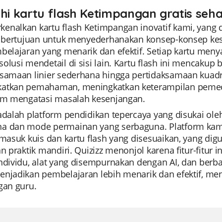
ahi kartu flash Ketimpangan gratis seha
enalkan kartu flash Ketimpangan inovatif kami, yang d
ni bertujuan untuk menyederhanakan konsep-konsep ke
mbelajaran yang menarik dan efektif. Setiap kartu men
olusi mendetail di sisi lain. Kartu flash ini mencakup 
ksamaan linier sederhana hingga pertidaksamaan kuadra
atkan pemahaman, meningkatkan keterampilan pemec
lam mengatasi masalah kesenjangan.
 adalah platform pendidikan tepercaya yang disukai o
a dan mode permainan yang serbaguna. Platform ka
rmasuk kuis dan kartu flash yang disesuaikan, yang di
an praktik mandiri. Quizizz menonjol karena fitur-fitu
ndividu, alat yang disempurnakan dengan AI, dan berb
njadikan pembelajaran lebih menarik dan efektif, menj
gan guru.