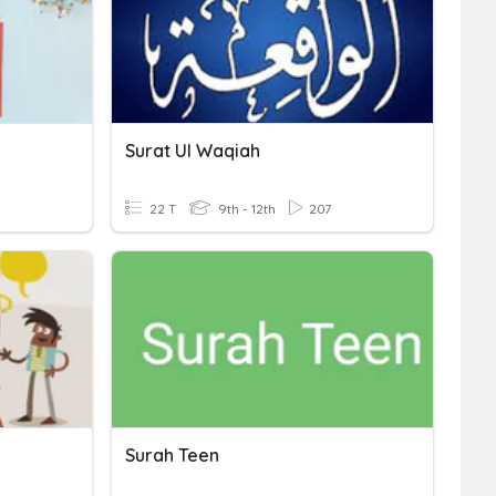
Surat Ul Waqiah
22 T
9th - 12th
207
Surah Teen