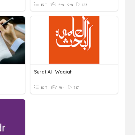
13 T
5th - 9th
123
n
Surat Al- Waqiah
10 T
9th
717