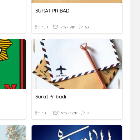
SURAT PRIBADI
15 T
7th - 9th
63
Surat Pribadi
10 T
9th - 12th
8