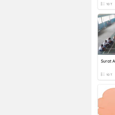
10 T
Surat A
10 T