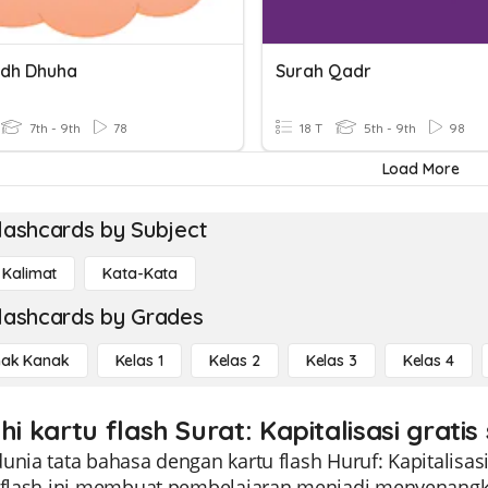
Adh Dhuha
Surah Qadr
7th - 9th
78
18 T
5th - 9th
98
Load More
lashcards by Subject
Kalimat
Kata-Kata
lashcards by Grades
ak Kanak
Kelas 1
Kelas 2
Kelas 3
Kelas 4
hi kartu flash Surat: Kapitalisasi grati
unia tata bahasa dengan kartu flash Huruf: Kapitalisas
u flash ini membuat pembelajaran menjadi menyenangk