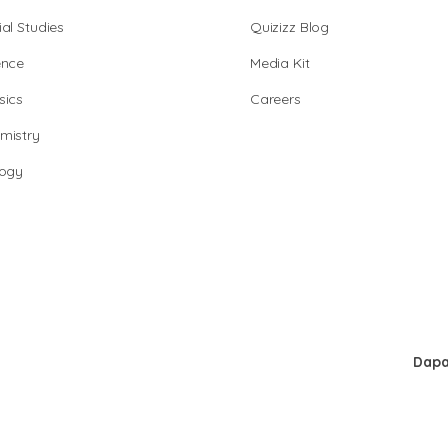
al Studies
Quizizz Blog
ence
Media Kit
sics
Careers
mistry
logy
Dapa