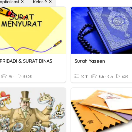
apitalisasi
Kelas 9
PRIBADI & SURAT DINAS
Surah Yaseen
9th
5605
10 T
8th - 9th
609