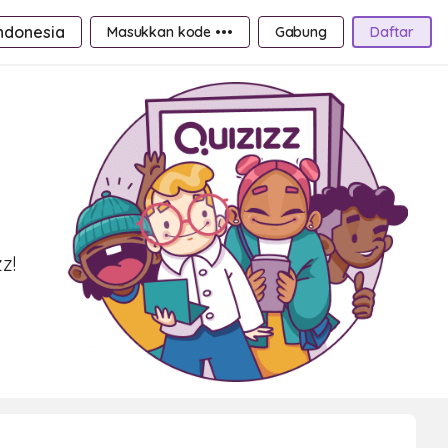
ndonesia
Masukkan kode •••
Gabung
Daftar
z!