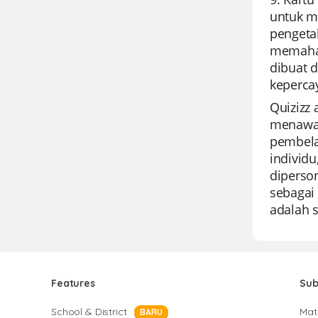
untuk m
pengetah
memaham
dibuat 
kepercay
Quizizz 
menawar
pembela
individ
diperson
sebagai 
adalah 
Features
Sub
School & District
Mat
BARU