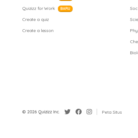
Quizizz for Work
Soci
BARU
Create a quiz
Sci
Create a lesson
Phy
Che
Bio
© 2026 Quizizz Inc.
Peta Situs