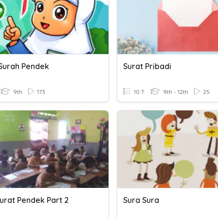
Surah Pendek
Surat Pribadi
9th
173
10 T
9th - 12th
25
urat Pendek Part 2
Sura Sura