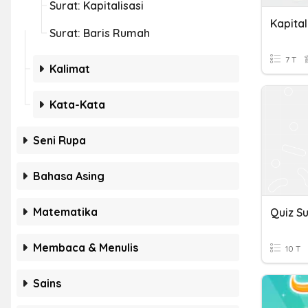
Surat: Kapitalisasi
Kapital
Surat: Baris Rumah
7 T
Kalimat
Kata-Kata
Seni Rupa
Bahasa Asing
Matematika
Quiz S
Membaca & Menulis
10 T
Sains