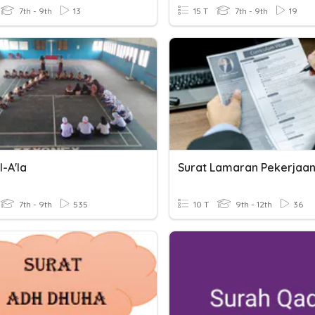
7th - 9th
13
15 T
7th - 9th
19
l-A'la
Surat Lamaran Pekerjaa
7th - 9th
535
10 T
9th - 12th
36