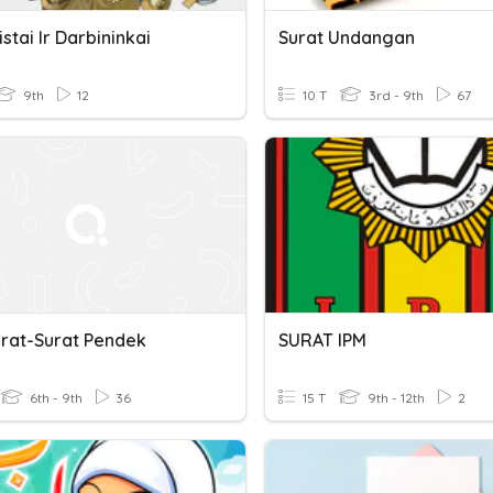
istai Ir Darbininkai
Surat Undangan
9th
12
10 T
3rd - 9th
67
urat-Surat Pendek
SURAT IPM
6th - 9th
36
15 T
9th - 12th
2