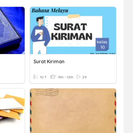
Surat Kiriman
10 T
9th - 12th
29