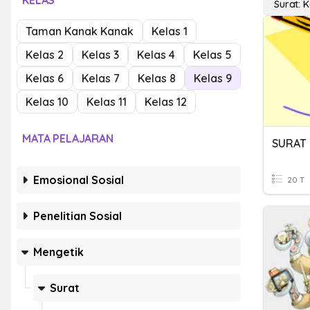
KELAS
Surat: K
Taman Kanak Kanak
Kelas 1
Kelas 2
Kelas 3
Kelas 4
Kelas 5
Kelas 6
Kelas 7
Kelas 8
Kelas 9
Kelas 10
Kelas 11
Kelas 12
MATA PELAJARAN
SURAT 
Emosional Sosial
20 T
Penelitian Sosial
Mengetik
Surat