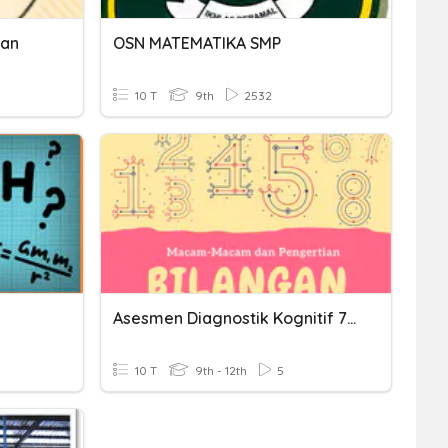
han
OSN MATEMATIKA SMP
10 T
9th
2532
Asesmen Diagnostik Kognitif 7 Graders
10 T
9th - 12th
5