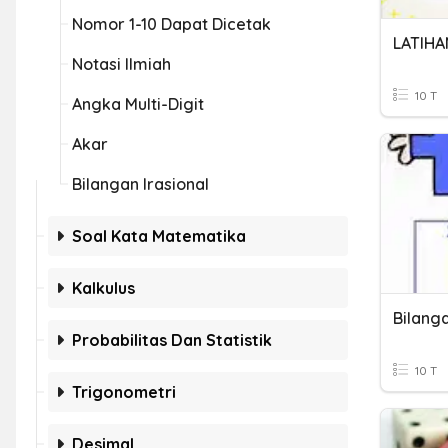
Nomor 1-10 Dapat Dicetak
LATIHA
Notasi Ilmiah
10 T
Angka Multi-Digit
Akar
Bilangan Irasional
Soal Kata Matematika
Kalkulus
Bilanga
Probabilitas Dan Statistik
10 T
Trigonometri
Desimal