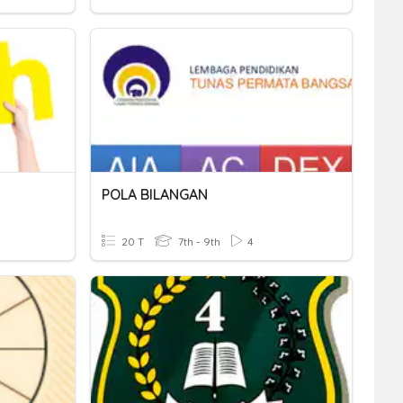
POLA BILANGAN
20 T
7th - 9th
4