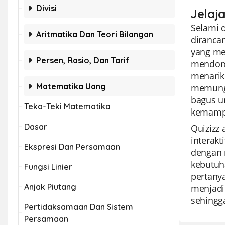
Divisi
Jelaj
Selami d
Aritmatika Dan Teori Bilangan
diranca
yang me
Persen, Rasio, Dan Tarif
mendoro
menarik
Matematika Uang
memungk
bagus u
Teka-Teki Matematika
kemampu
Dasar
Quizizz 
interak
Ekspresi Dan Persamaan
dengan 
kebutuh
Fungsi Linier
pertany
Anjak Piutang
menjadik
sehingg
Pertidaksamaan Dan Sistem
Persamaan