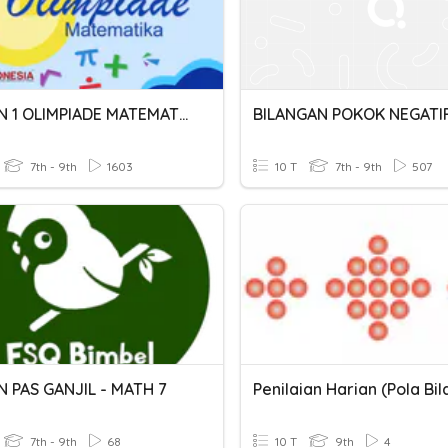
LATIHAN 1 OLIMPIADE MATEMATIKA SMP
7th - 9th
1603
10 T
7th - 9th
507
N PAS GANJIL - MATH 7
7th - 9th
68
10 T
9th
4