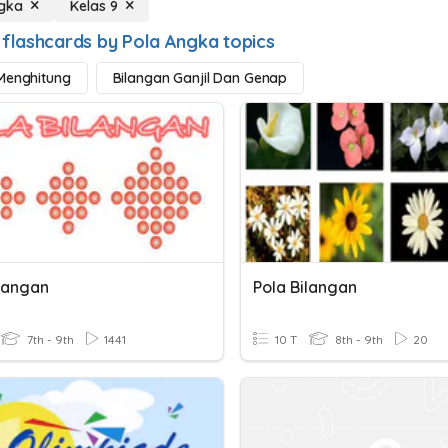
ngka
Kelas 9
 flashcards by Pola Angka topics
Menghitung
Bilangan Ganjil Dan Genap
ilangan
Pola Bilangan
7th - 9th
1441
10 T
8th - 9th
20