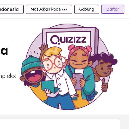
ndonesia
Masukkan kode •••
Gabung
Daftar
ga
ompleks