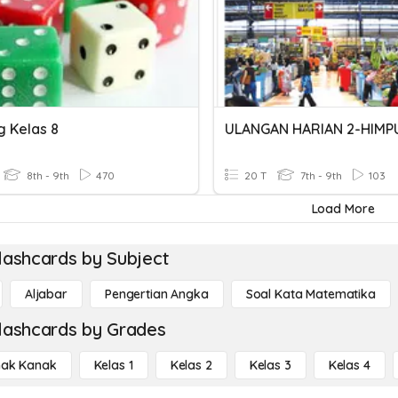
g Kelas 8
8th - 9th
470
20 T
7th - 9th
103
Load More
lashcards by Subject
Aljabar
Pengertian Angka
Soal Kata Matematika
lashcards by Grades
ak Kanak
Kelas 1
Kelas 2
Kelas 3
Kelas 4