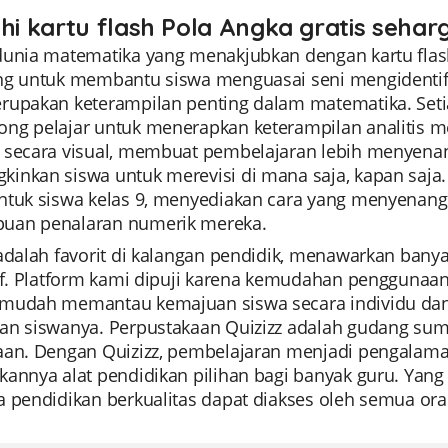
ahi kartu flash Pola Angka gratis sehar
unia matematika yang menakjubkan dengan kartu flash 
ng untuk membantu siswa menguasai seni mengidentif
rupakan keterampilan penting dalam matematika. Setia
ng pelajar untuk menerapkan keterampilan analitis m
 secara visual, membuat pembelajaran lebih menyena
inkan siswa untuk merevisi di mana saja, kapan saja.
ntuk siswa kelas 9, menyediakan cara yang menyenang
an penalaran numerik mereka.
adalah favorit di kalangan pendidik, menawarkan banya
tif. Platform kami dipuji karena kemudahan penggunaan
mudah memantau kemajuan siswa secara individu dan
an siswanya. Perpustakaan Quizizz adalah gudang su
aan. Dengan Quizizz, pembelajaran menjadi pengalam
annya alat pendidikan pilihan bagi banyak guru. Yang ter
a pendidikan berkualitas dapat diakses oleh semua ora