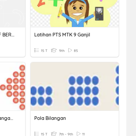
BILANGAN POKOK NEGATIF BERPANGKAT GANJIL DAN GENAP
Latihan PTS MTK 9 Ganjil
15 T
9th
85
Penilaian Harian (Pola Bilangan)
Pola Bilangan
15 T
7th - 9th
11