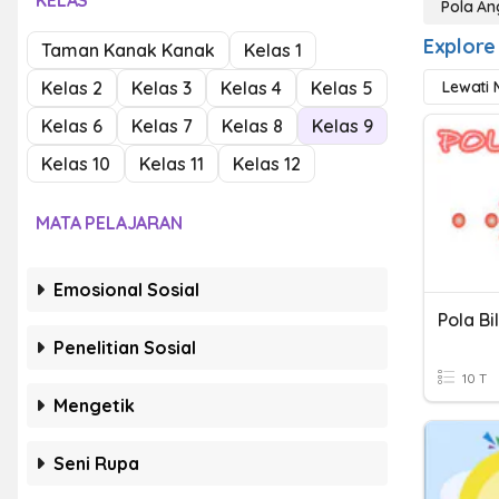
KELAS
Pola A
Explore
Taman Kanak Kanak
Kelas 1
Kelas 2
Kelas 3
Kelas 4
Kelas 5
Lewati 
Kelas 6
Kelas 7
Kelas 8
Kelas 9
Kelas 10
Kelas 11
Kelas 12
MATA PELAJARAN
Emosional Sosial
Pola B
Penelitian Sosial
10 T
Mengetik
Seni Rupa