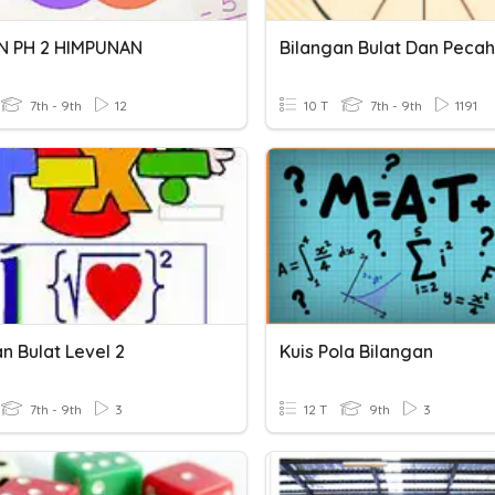
N PH 2 HIMPUNAN
Bilangan Bulat Dan Peca
7th - 9th
12
10 T
7th - 9th
1191
n Bulat Level 2
Kuis Pola Bilangan
7th - 9th
3
12 T
9th
3