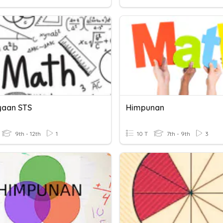
aan STS
Himpunan
9th - 12th
1
10 T
7th - 9th
3