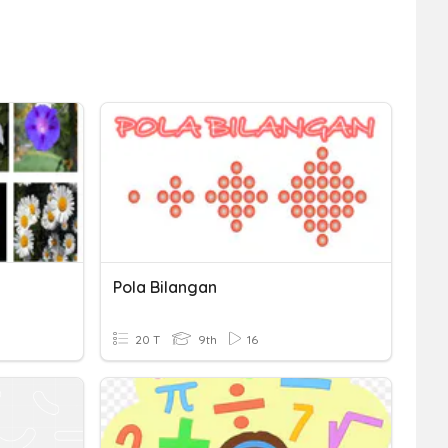
Pola Bilangan
20 T
9th
16