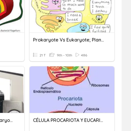
e
Prokaryote Vs Eukaryote; Plant Vs Animal
21 T
9th - 10th
486
Cell Quiz Prokaryote/Eukaryote
CÉLULA PROCARIOTA Y EUCARIOTA