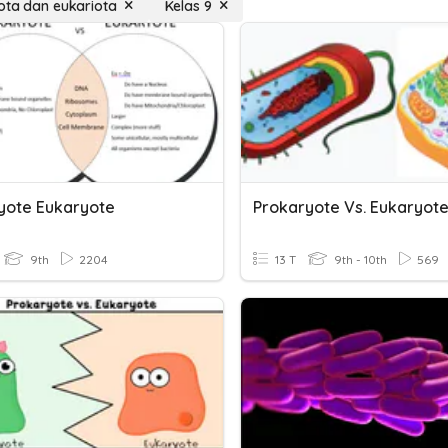
ota dan eukariota
Kelas 9
yote Eukaryote
Prokaryote Vs. Eukaryot
9th
2204
13 T
9th - 10th
569