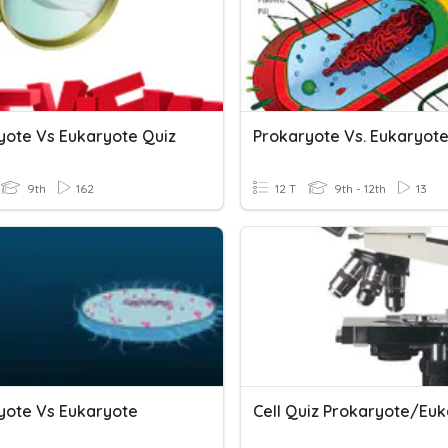
yote Vs Eukaryote Quiz
Prokaryote Vs. Eukaryot
9th
162
12 T
9th - 12th
13
yote Vs Eukaryote