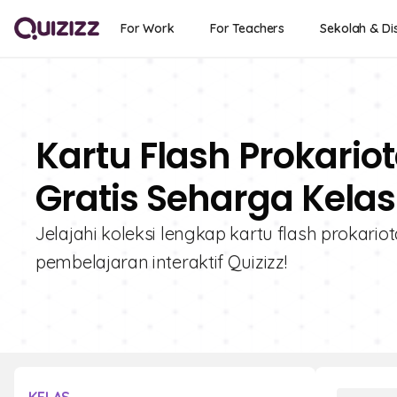
For Work
For Teachers
Sekolah & Dis
Kartu Flash Prokario
Gratis Seharga Kelas
Jelajahi koleksi lengkap kartu flash prokario
pembelajaran interaktif Quizizz!