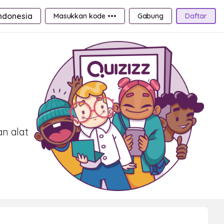
ndonesia
Masukkan kode •••
Gabung
Daftar
an alat