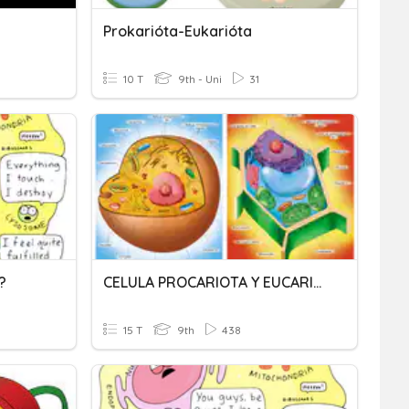
e
Prokarióta-Eukarióta
10 T
9th - Uni
31
?
CELULA PROCARIOTA Y EUCARIOTA
15 T
9th
438