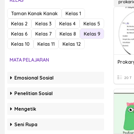
KELAS
prokari
Taman Kanak Kanak
Kelas 1
Kelas 2
Kelas 3
Kelas 4
Kelas 5
Kelas 6
Kelas 7
Kelas 8
Kelas 9
Kelas 10
Kelas 11
Kelas 12
MATA PELAJARAN
Prokar
Emosional Sosial
20 T
Penelitian Sosial
Mengetik
Seni Rupa