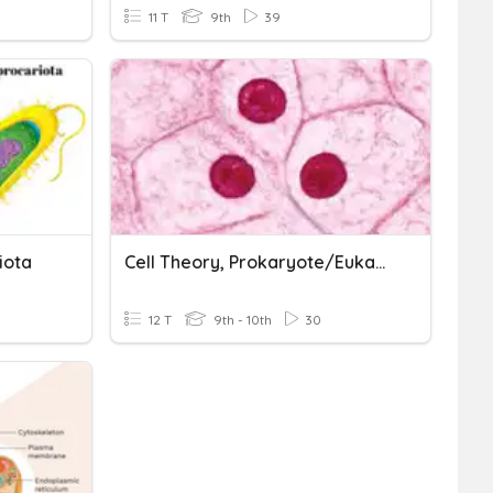
11 T
9th
39
iota
Cell Theory, Prokaryote/Eukaryote, Organelles
12 T
9th - 10th
30