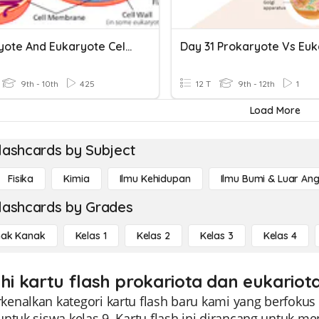
Prokaryote And Eukaryote Cells And Cell Theory
9th - 10th
425
12 T
9th - 12th
1
Load More
lashcards by Subject
Fisika
Kimia
Ilmu Kehidupan
Ilmu Bumi & Luar An
lashcards by Grades
ak Kanak
Kelas 1
Kelas 2
Kelas 3
Kelas 4
ahi kartu flash prokariota dan eukariot
enalkan kategori kartu flash baru kami yang berfokus 
untuk siswa kelas 9. Kartu flash ini dirancang untuk 