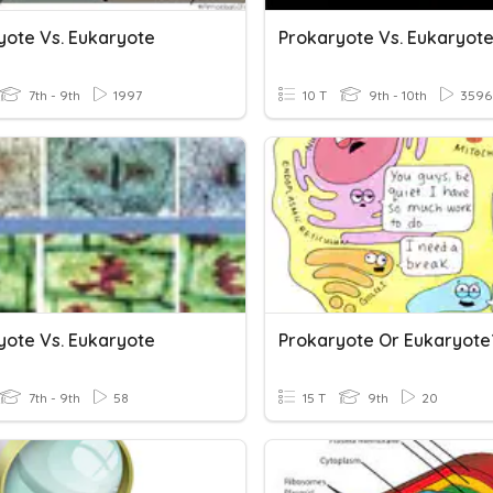
yote Vs. Eukaryote
Prokaryote Vs. Eukaryot
7th - 9th
1997
10 T
9th - 10th
3596
yote Vs. Eukaryote
Prokaryote Or Eukaryote
7th - 9th
58
15 T
9th
20