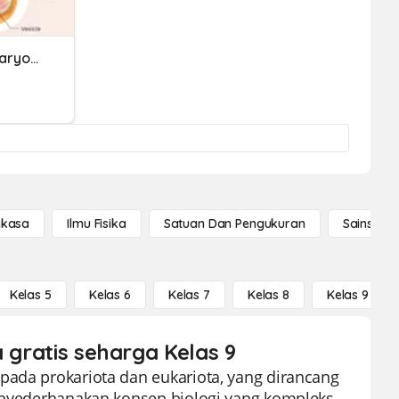
Day 31 Prokaryote Vs Eukaryote
gkasa
Ilmu Fisika
Satuan Dan Pengukuran
Sains Se
Kelas 5
Kelas 6
Kelas 7
Kelas 8
Kelas 9
a gratis seharga Kelas 9
pada prokariota dan eukariota, yang dirancang
menyederhanakan konsep biologi yang kompleks,