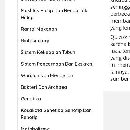
sehingga
Makhluk Hidup Dan Benda Tak
perbedaa
Hidup
membant
yang len
Rantai Makanan
Quizizz 
Bioteknologi
karena 
luas, t
Sistem Kekebalan Tubuh
yang di
Sistem Pencernaan Dan Ekskresi
ini men
lainnya.
Warisan Non Mendelian
sumber d
Bakteri Dan Archaea
Genetika
Kosakata Genetika Genotip Dan
Fenotip
Metabolisme