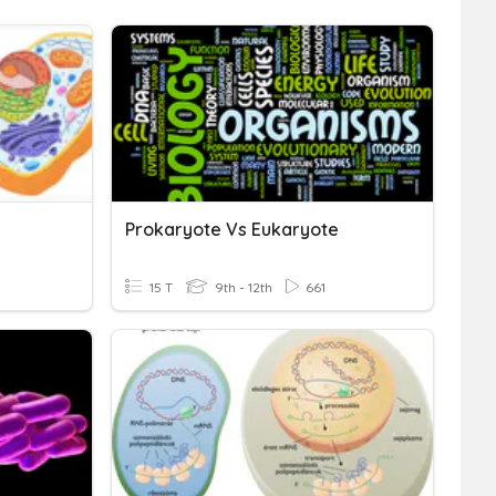
e
Prokaryote Vs Eukaryote
15 T
9th - 12th
661