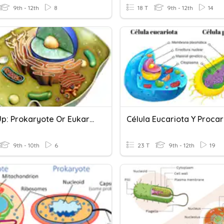
9th - 12th
8
18 T
9th - 12th
14
WarmUp: Prokaryote Or Eukaryote?
Célula Eucariota Y Procar
9th - 10th
6
23 T
9th - 12th
19