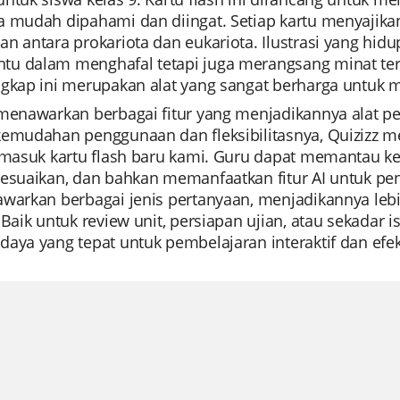
 mudah dipahami dan diingat. Setiap kartu menyajikan 
n antara prokariota dan eukariota. Ilustrasi yang hid
u dalam menghafal tetapi juga merangsang minat terh
gkap ini merupakan alat yang sangat berharga untuk me
menawarkan berbagai fitur yang menjadikannya alat pen
kemudahan penggunaan dan fleksibilitasnya, Quizizz 
ermasuk kartu flash baru kami. Guru dapat memantau k
sesuaikan, dan bahkan memanfaatkan fitur AI untuk pen
awarkan berbagai jenis pertanyaan, menjadikannya leb
 Baik untuk review unit, persiapan ujian, atau sekadar
aya yang tepat untuk pembelajaran interaktif dan efekt