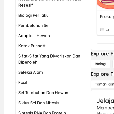
Resesif
Biologi Perilaku
Pembelahan Sel
24 T
Adaptasi Hewan
Kotak Punnett
Explore F
Sifat-Sifat Yang Diwariskan Dan
Diperoleh
Biologi
Seleksi Alam
Explore F
Fosil
Taman Kan
Sel Tumbuhan Dan Hewan
Jelaj
Siklus Sel Dan Mitosis
Memperk
Sintesis RNA Dan Protein
khusus 