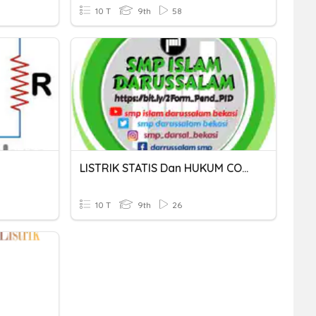
10 T
9th
58
LISTRIK STATIS Dan HUKUM COULOMB
10 T
9th
26