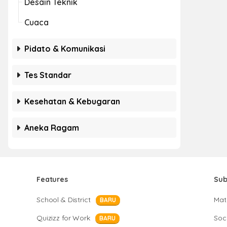
Desain Teknik
Cuaca
Pidato & Komunikasi
Tes Standar
Kesehatan & Kebugaran
Aneka Ragam
Features
Sub
School & District
Mat
BARU
Quizizz for Work
Soci
BARU