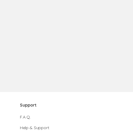
Support
F.A.Q.
Help & Support