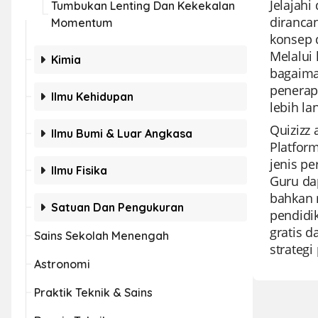
Jelajahi
Tumbukan Lenting Dan Kekekalan
diranca
Momentum
konsep 
Melalui 
Kimia
bagaima
penerap
Ilmu Kehidupan
lebih lan
Quizizz
Ilmu Bumi & Luar Angkasa
Platfor
jenis p
Ilmu Fisika
Guru da
bahkan 
Satuan Dan Pengukuran
pendidik
gratis 
Sains Sekolah Menengah
strategi
Astronomi
Praktik Teknik & Sains