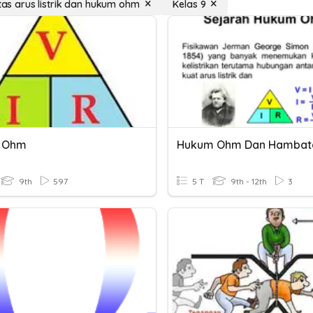
itas arus listrik dan hukum ohm
Kelas 9
 Ohm
Hukum Ohm Dan Hambat
9th
597
5 T
9th - 12th
3