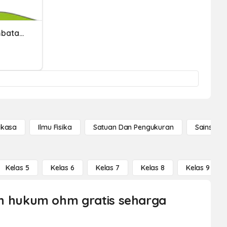
Kuat Arus Listrik Dan Hambatan Listrik / Hambatan Jenis
gkasa
Ilmu Fisika
Satuan Dan Pengukuran
Sains Se
Kelas 5
Kelas 6
Kelas 7
Kelas 8
Kelas 9
k dan hukum ohm gratis seharga