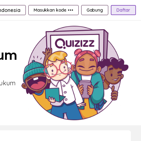
ndonesia
Masukkan kode •••
Gabung
Daftar
kum
 Hukum