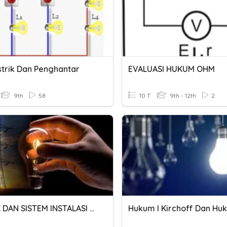
strik Dan Penghantar
EVALUASI HUKUM OHM
9th
58
10 T
9th - 12th
2
LISTRIK DAN SISTEM INSTALASI LISTRIK