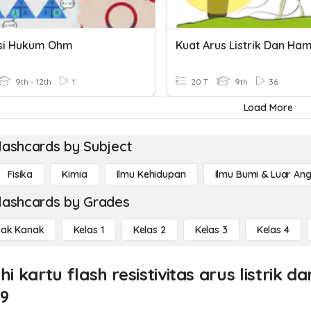
si Hukum Ohm
9th - 12th
1
20 T
9th
36
Load More
lashcards by Subject
Fisika
Kimia
Ilmu Kehidupan
Ilmu Bumi & Luar An
lashcards by Grades
ak Kanak
Kelas 1
Kelas 2
Kelas 3
Kelas 4
hi kartu flash resistivitas arus listri
 9