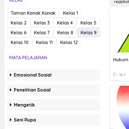
KELAS
resistiv
Taman Kanak Kanak
Kelas 1
Kelas 2
Kelas 3
Kelas 4
Kelas 5
Kelas 6
Kelas 7
Kelas 8
Kelas 9
Kelas 10
Kelas 11
Kelas 12
MATA PELAJARAN
Hukum
Emosional Sosial
10 T
Penelitian Sosial
Mengetik
Seni Rupa