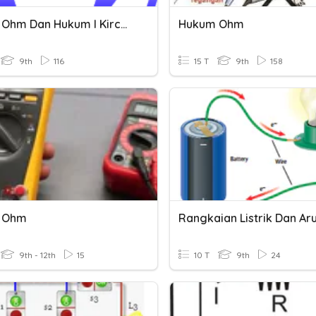
Hukum Ohm Dan Hukum I Kirchoff
Hukum Ohm
9th
116
15 T
9th
158
 Ohm
9th - 12th
15
10 T
9th
24