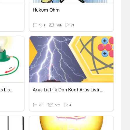
Hukum Ohm
10 T
9th
71
Rangkaian Listrik Dan Arus Listrik
Arus Listrik Dan Kuat Arus Listrik
6 T
9th
4