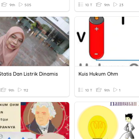
9th
505
10 T
9th
23
 Statis Dan Listrik Dinamis
Kuis Hukum Ohm
9th
112
10 T
9th
1