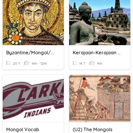
Byzantine/Mongol/Russian Review
Kerajaan-Kerajaan Hindu Budha Di Inonesia
20 T
9th - 12th
14 T
9th
Mongol Vocab
(U2) The Mongols