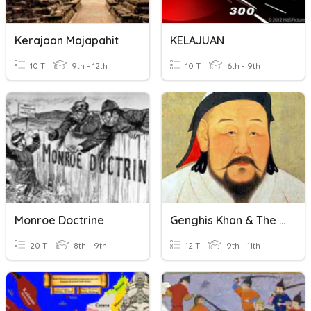
Kerajaan Majapahit
KELAJUAN
10 T
9th - 12th
10 T
6th - 9th
Monroe Doctrine
Genghis Khan & The Mongols
20 T
8th - 9th
12 T
9th - 11th