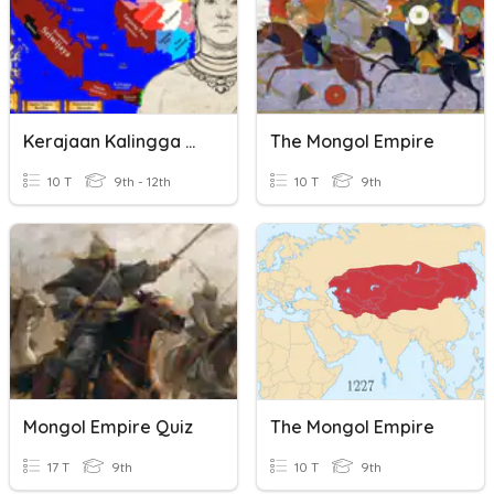
Kerajaan Kalingga Dan Sriwijaya
The Mongol Empire
10 T
9th - 12th
10 T
9th
Mongol Empire Quiz
The Mongol Empire
17 T
9th
10 T
9th