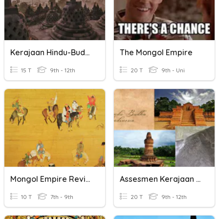
Kerajaan Hindu-Budha Di Indonesia
The Mongol Empire
15 T
9th - 12th
20 T
9th - Uni
Mongol Empire Review
Assesmen Kerajaan Hindu-Budha
10 T
7th - 9th
20 T
9th - 12th