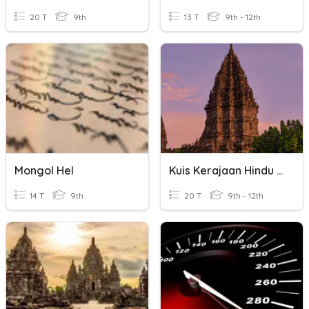
20 T
9th
13 T
9th - 12th
Mongol Hel
Kuis Kerajaan Hindu Budha X IPS 1
14 T
9th
20 T
9th - 12th