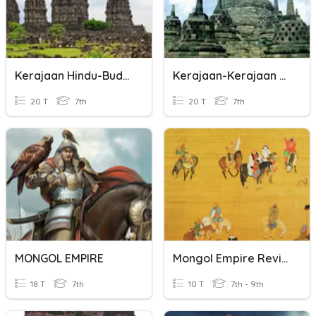
Kerajaan Hindu-Budha
Kerajaan-Kerajaan Hindu-Buddha Di Indonesia
20 T
7th
20 T
7th
MONGOL EMPIRE
Mongol Empire Review
18 T
7th
10 T
7th - 9th