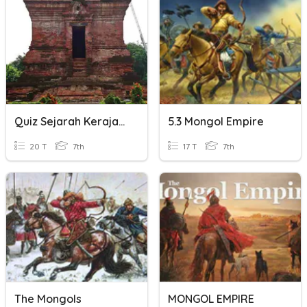
Quiz Sejarah Kerajaan Majapahit
5.3 Mongol Empire
20 T
7th
17 T
7th
The Mongols
MONGOL EMPIRE