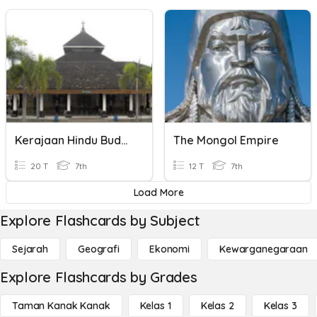
Kerajaan Hindu Budha Dan Kerajaan Islam
The Mongol Empire
20 T
7th
12 T
7th
Load More
Explore Flashcards by Subject
Sejarah
Geografi
Ekonomi
Kewarganegaraan
Explore Flashcards by Grades
Taman Kanak Kanak
Kelas 1
Kelas 2
Kelas 3