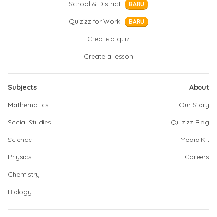
School & District
BARU
Quizizz for Work
BARU
Create a quiz
Create a lesson
Subjects
About
Mathematics
Our Story
Social Studies
Quizizz Blog
Science
Media Kit
Physics
Careers
Chemistry
Biology