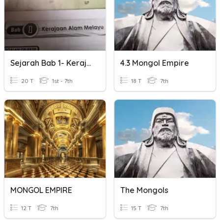
Sejarah Bab 1- Kerajaan Alam Melayu
4.3 Mongol Empire
20 T
1st - 7th
18 T
7th
MONGOL EMPIRE
The Mongols
12 T
7th
15 T
7th