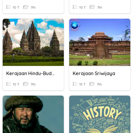
10 T
7th
10 T
7th
Kerajaan Hindu-Buddha (Bagian 2)
Kerajaan Sriwijaya
10 T
7th
15 T
7th