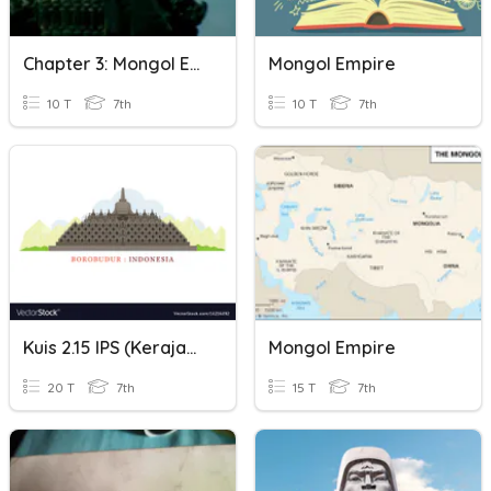
Chapter 3: Mongol Empire
Mongol Empire
10 T
7th
10 T
7th
Kuis 2.15 IPS (Kerajaan & Peninggalan Masa Hindu-Buddha)
Mongol Empire
20 T
7th
15 T
7th