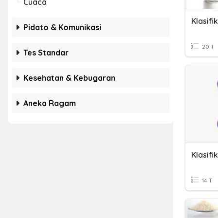
Cuaca
Klasifi
Pidato & Komunikasi
20 T
Tes Standar
Kesehatan & Kebugaran
Aneka Ragam
Klasifi
14 T