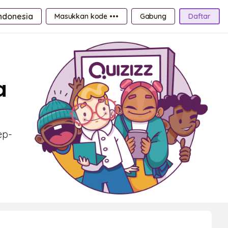
ndonesia
Masukkan kode •••
Gabung
Daftar
a
ep-