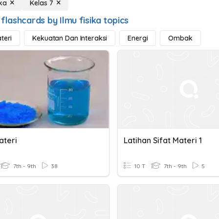
ika
Kelas 7
flashcards by Ilmu fisika topics
teri
Kekuatan Dan Interaksi
Energi
Ombak
ateri
Latihan Sifat Materi 1
7th - 9th
38
10 T
7th - 9th
5