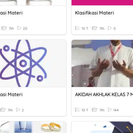
kasi Materi
Klasifikasi Materi
7th
20
10 T
7th
0
kasi Materi
7th
2
10 T
7th
144