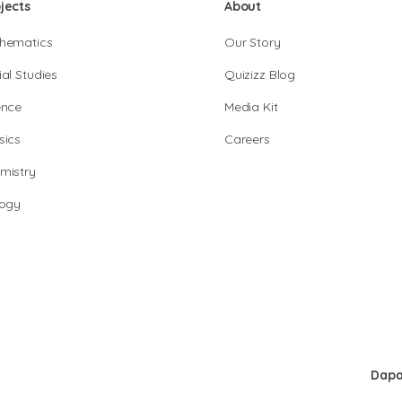
jects
About
hematics
Our Story
al Studies
Quizizz Blog
ence
Media Kit
sics
Careers
mistry
logy
Dapa