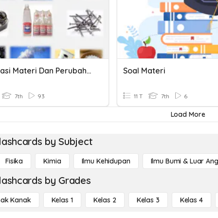
Klasifikasi Materi Dan Perubahannya
Soal Materi
7th
93
11 T
7th
6
Load More
lashcards by Subject
Fisika
Kimia
Ilmu Kehidupan
Ilmu Bumi & Luar An
lashcards by Grades
ak Kanak
Kelas 1
Kelas 2
Kelas 3
Kelas 4