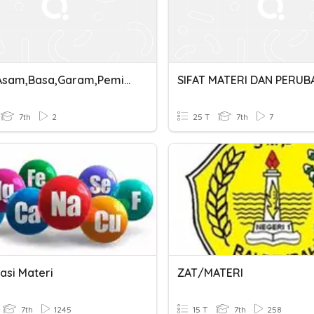
Fisika Asam,basa,garam,pemisahan Campuran Dan Sifat Materi
7th
2
25 T
7th
7
kasi Materi
ZAT/MATERI
7th
1245
15 T
7th
258