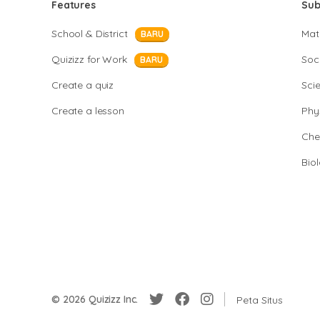
Features
Sub
School & District
Mat
BARU
Quizizz for Work
Soci
BARU
Create a quiz
Sci
Create a lesson
Phy
Che
Bio
© 2026 Quizizz Inc.
Peta Situs