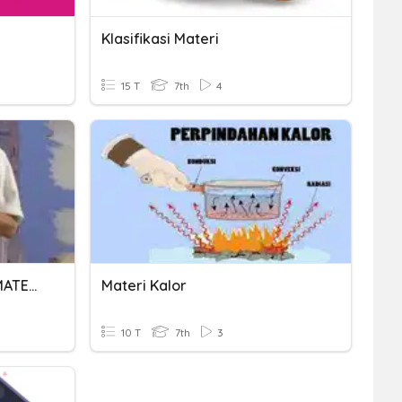
Klasifikasi Materi
15 T
7th
4
AKIDAH AKHLAK KELAS 7 MATERI SIFAT ALLAH
Materi Kalor
10 T
7th
3