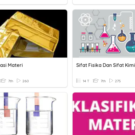
kasi Materi
Sifat Fisika Dan Sifat Kim
7th
260
14 T
7th
275