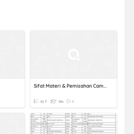
Sifat Materi & Pemisahan Campuran
10 T
7th
1