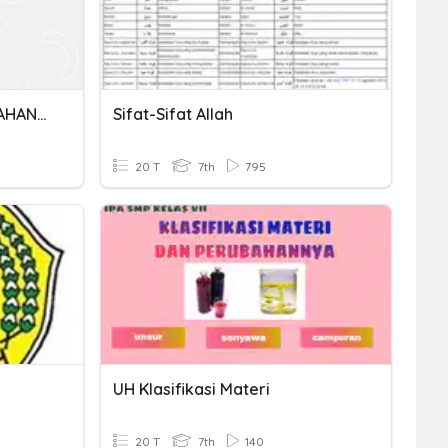
SIFAT MATERI DAN PERUBAHANNYA
Sifat-Sifat Allah
20 T
7th
795
UH Klasifikasi Materi
20 T
7th
140