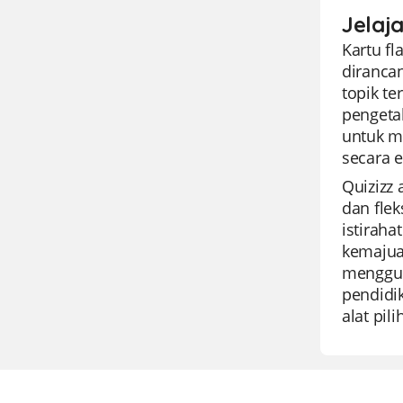
Jelaja
Kartu fl
diranca
topik te
pengeta
untuk m
secara ef
Quizizz
dan flek
istirah
kemajua
menggun
pendidi
alat pil