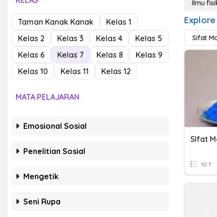
KELAS
Ilmu fis
Explore 
Taman Kanak Kanak
Kelas 1
Kelas 2
Kelas 3
Kelas 4
Kelas 5
Sifat Ma
Kelas 6
Kelas 7
Kelas 8
Kelas 9
Kelas 10
Kelas 11
Kelas 12
MATA PELAJARAN
Emosional Sosial
SIfat M
Penelitian Sosial
10 T
Mengetik
Seni Rupa