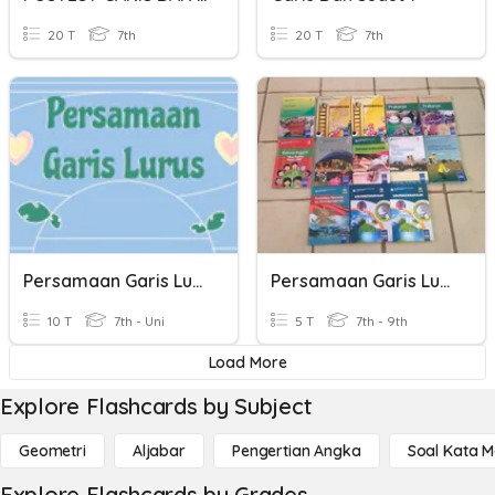
20 T
7th
20 T
7th
Persamaan Garis Lurus
Persamaan Garis Lurus
10 T
7th - Uni
5 T
7th - 9th
Load More
Explore Flashcards by Subject
Geometri
Aljabar
Pengertian Angka
Soal Kata 
Explore Flashcards by Grades