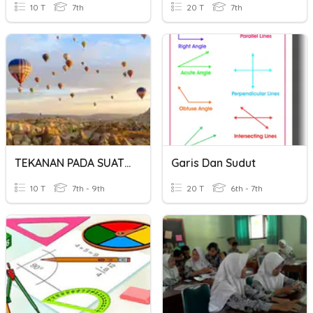
10 T
7th
20 T
7th
TEKANAN PADA SUATU ZAT
Garis Dan Sudut
10 T
7th - 9th
20 T
6th - 7th