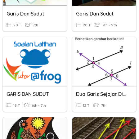
Garis Dan Sudut
Garis Dan Sudut
20 T
7th
20 T
7th - 9th
GARIS DAN SUDUT
Dua Garis Sejajar Dipotong Garis Tranversal
13 T
6th - 7th
12 T
7th