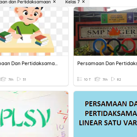
aan dan Pertidaksamaan
Kelas 7
Persamaan Dan Pertidaksamaan Linier
7th
31
10 T
7th
82