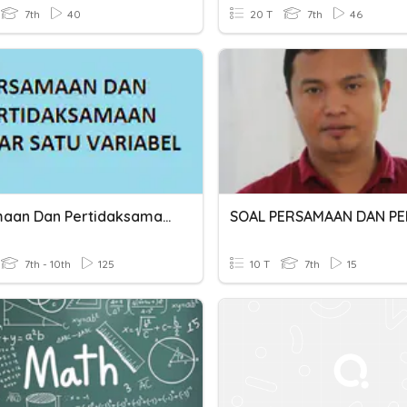
7th
40
20 T
7th
46
Persamaan Dan Pertidaksamaan Linear Satu Variabel
7th - 10th
125
10 T
7th
15