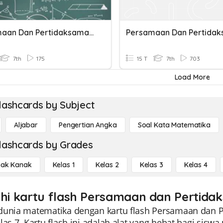
Persamaan Dan Pertidaksamaan MTK KELAS 7 SMP MADYA
7th
175
15 T
7th
703
Load More
lashcards by Subject
Aljabar
Pengertian Angka
Soal Kata Matematika
lashcards by Grades
ak Kanak
Kelas 1
Kelas 2
Kelas 3
Kelas 4
ahi kartu flash Persamaan dan Pertida
dunia matematika dengan kartu flash Persamaan dan 
las 7. Kartu flash ini adalah alat yang hebat bagi s