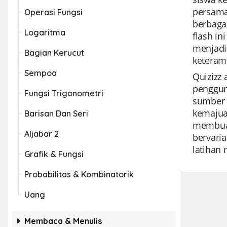
persama
Operasi Fungsi
berbaga
Logaritma
flash i
menjadi
Bagian Kerucut
keteram
Sempoa
Quizizz
penggun
Fungsi Trigonometri
sumber 
kemajua
Barisan Dan Seri
membuat
Aljabar 2
bervaria
latihan 
Grafik & Fungsi
Probabilitas & Kombinatorik
Uang
Membaca & Menulis