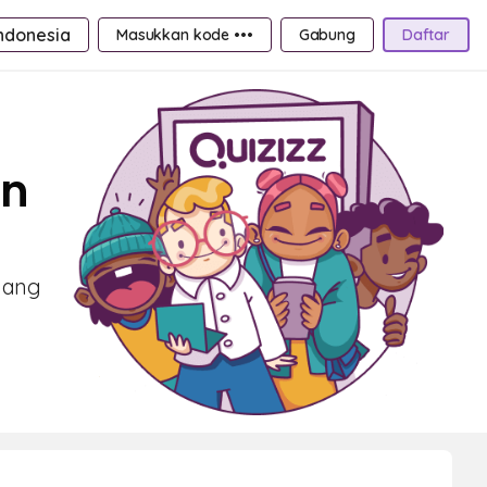
ndonesia
Masukkan kode •••
Gabung
Daftar
an
yang