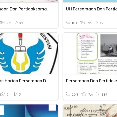
Persamaan Dan Pertidaksamaan Satu Variabel
7th
54
15 T
7th
40
Penilaian Harian Persamaan Dan Pertidaksamaan Linear Kls 7
7th
3
20 T
7th
1589