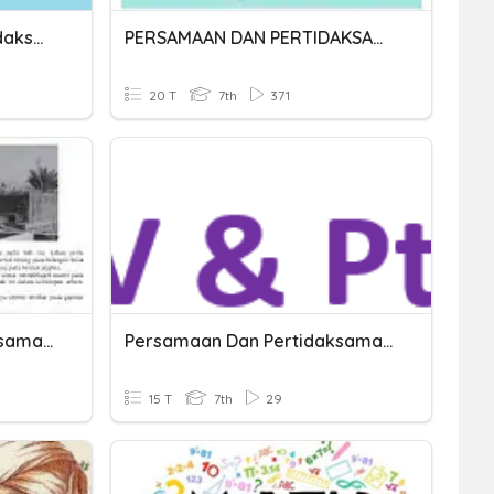
UH Persamaan Dan Pertidaksamaan Linear Satu Variabel
PERSAMAAN DAN PERTIDAKSAMAAN LINEAR SATU VARIABEL
20 T
7th
371
Persamaan Dan Pertidaksamaan Linear Satu Variabel
Persamaan Dan Pertidaksamaan Linear Satu Variabel
15 T
7th
29