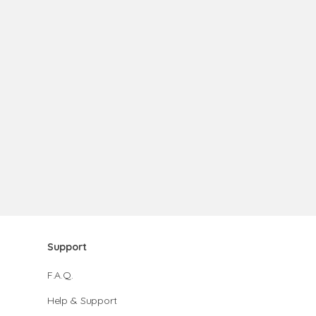
Support
F.A.Q.
Help & Support