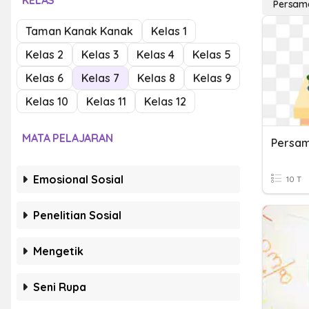
KELAS
Persam
Taman Kanak Kanak
Kelas 1
Kelas 2
Kelas 3
Kelas 4
Kelas 5
Kelas 6
Kelas 7
Kelas 8
Kelas 9
Kelas 10
Kelas 11
Kelas 12
MATA PELAJARAN
Emosional Sosial
10 T
Penelitian Sosial
Mengetik
Seni Rupa