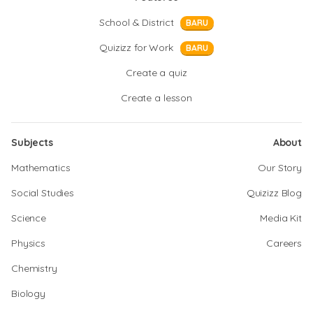
School & District
BARU
Quizizz for Work
BARU
Create a quiz
Create a lesson
Subjects
About
Mathematics
Our Story
Social Studies
Quizizz Blog
Science
Media Kit
Physics
Careers
Chemistry
Biology