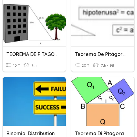
TEOREMA DE PITAGORAS
Teorema De Pitágoras
10 T
7th
20 T
7th - 9th
Binomial Distribution
Teorema Di Pitagora