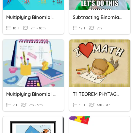
Multiplying Binomials Homework
Subtracting Binomials
10 T
7th - 10th
12 T
7th
Multiplying Binomial By Binomial
T1 TEOREM PHYTAGORAS
7 T
7th - 9th
15 T
6th - 7th