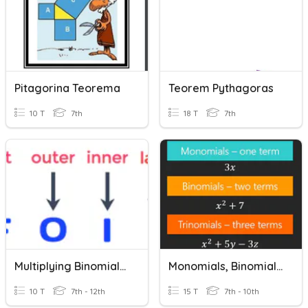
Pitagorina Teorema
Teorem Pythagoras
10 T
7th
18 T
7th
Multiplying Binomials Using FOIL
Monomials, Binomials, And Trinomials
10 T
7th - 12th
15 T
7th - 10th