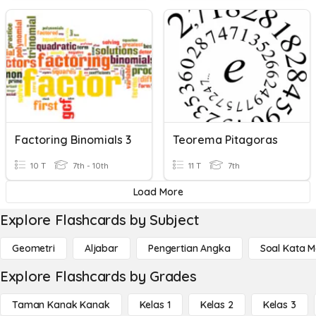
Factoring Binomials 3
Teorema Pitagoras
10 T
7th - 10th
11 T
7th
Load More
Explore Flashcards by Subject
Geometri
Aljabar
Pengertian Angka
Soal Kata 
Explore Flashcards by Grades
Taman Kanak Kanak
Kelas 1
Kelas 2
Kelas 3