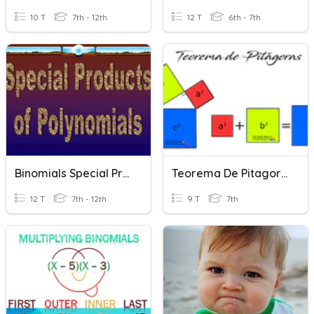
10 T
7th - 12th
12 T
6th - 7th
Binomials Special Products
Teorema De Pitagoras
12 T
7th - 12th
9 T
7th