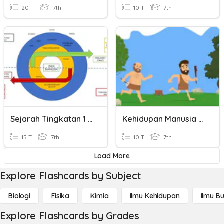
20 T
7th
10 T
7th
Sejarah Tingkatan 1 Bab 2.4-2.6
Kehidupan Manusia Pada Masa Praaksara #Part_1
15 T
7th
10 T
7th
Load More
Explore Flashcards by Subject
Biologi
Fisika
Kimia
Ilmu Kehidupan
Ilmu B
Explore Flashcards by Grades