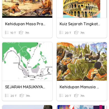
Kehidupan Masa Praaksara
Kuiz Sejarah Tingkatan 1: Bab 1 - Bab 3
10 T
7th
20 T
7th
SEJARAH MASUKNYA ISLAM DI INDONESIA
Kehidupan Manusia Pada Masa Praaksara
20 T
7th
20 T
7th