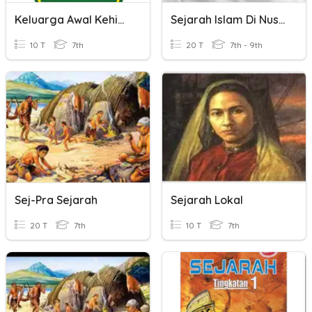
Keluarga Awal Kehidupan
Sejarah Islam Di Nusantara
10 T
7th
20 T
7th - 9th
Sej-Pra Sejarah
Sejarah Lokal
20 T
7th
10 T
7th