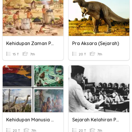
Kehidupan Zaman Pra Sejarah
Pra Aksara (Sejarah)
15 T
7th
20 T
7th
Kehidupan Manusia Pada Masa Praaksara
Sejarah Kelahiran Pancasila
20 T
7th
20 T
7th