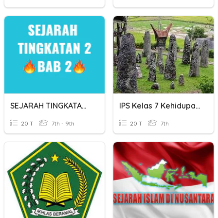
SEJARAH TINGKATAN 2 - BAB 2
IPS Kelas 7 Kehidupan Masa Praaksara
20 T
7th - 9th
20 T
7th