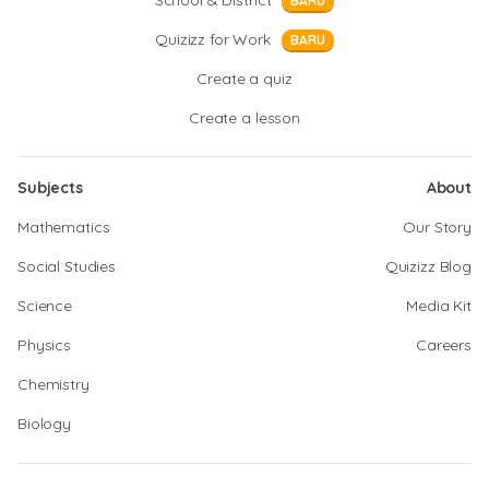
School & District
BARU
Quizizz for Work
BARU
Create a quiz
Create a lesson
Subjects
About
Mathematics
Our Story
Social Studies
Quizizz Blog
Science
Media Kit
Physics
Careers
Chemistry
Biology