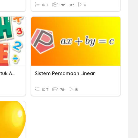
10 T
7th - 9th
0
Bilangan Berpangkat,Bentuk Akar & Persamaan Kuadrat
Sistem Persamaan Linear
10 T
7th
18