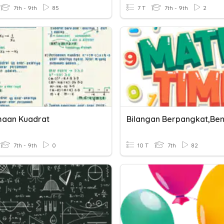
7th - 9th
85
7 T
7th - 9th
2
aan Kuadrat
7th - 9th
0
10 T
7th
82