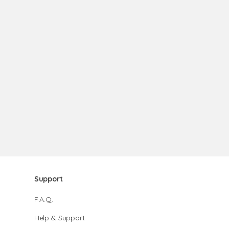
Support
F.A.Q.
Help & Support