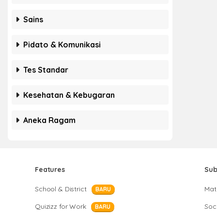
Sains
Pidato & Komunikasi
Tes Standar
Kesehatan & Kebugaran
Aneka Ragam
Features
Sub
School & District
Mat
BARU
Quizizz for Work
Soci
BARU