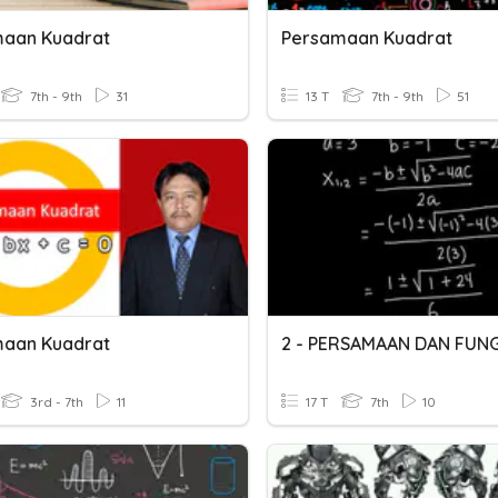
aan Kuadrat
Persamaan Kuadrat
7th - 9th
31
13 T
7th - 9th
51
aan Kuadrat
3rd - 7th
11
17 T
7th
10