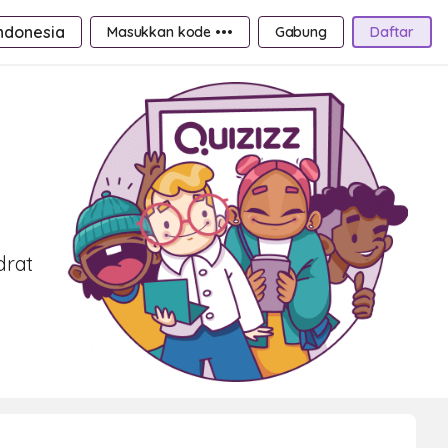
ndonesia
Masukkan kode •••
Gabung
Daftar
drat