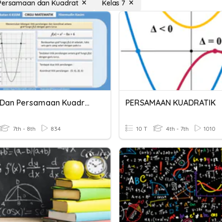
 Persamaan dan Kuadrat
Kelas 7
Fungsi Dan Persamaan Kuadratik
PERSAMAAN KUADRATIK
7th - 8th
834
10 T
4th - 7th
1010