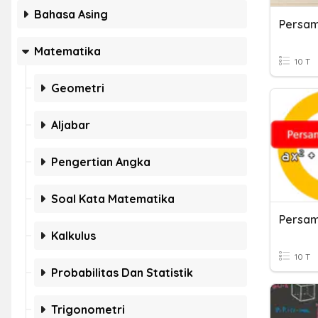
Bahasa Asing
Persam
Matematika
10 T
Geometri
Aljabar
Pengertian Angka
Soal Kata Matematika
Persam
Kalkulus
10 T
Probabilitas Dan Statistik
Trigonometri