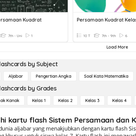
ersamaan Kuadrat
Persamaan Kuadrat Kela
7th - Uni
1
10 T
7th - 9th
6
Load More
lashcards by Subject
Aljabar
Pengertian Angka
Soal Kata Matematika
lashcards by Grades
ak Kanak
Kelas 1
Kelas 2
Kelas 3
Kelas 4
ahi kartu flash Sistem Persamaan dan K
i dunia aljabar yang menakjubkan dengan kartu flash S
g khusus untuk siswa kelas 7. Kartu flash ini menawar