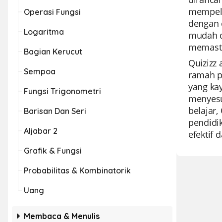
mempela
Operasi Fungsi
dengan 
Logaritma
mudah da
memastik
Bagian Kerucut
Quizizz 
Sempoa
ramah p
yang ka
Fungsi Trigonometri
menyesu
belajar
Barisan Dan Seri
pendidi
Aljabar 2
efektif
Grafik & Fungsi
Probabilitas & Kombinatorik
Uang
Membaca & Menulis