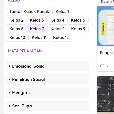
KELAS
Sistem
Taman Kanak Kanak
Kelas 1
Kelas 2
Kelas 3
Kelas 4
Kelas 5
Kelas 6
Kelas 7
Kelas 8
Kelas 9
Kelas 10
Kelas 11
Kelas 12
MATA PELAJARAN
Emosional Sosial
12 T
Penelitian Sosial
Mengetik
Seni Rupa