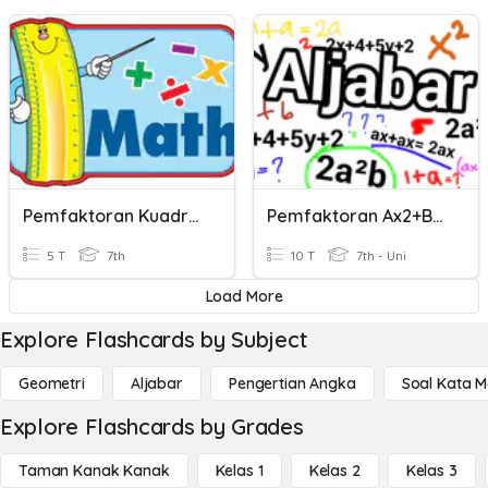
Pemfaktoran Kuadrat
Pemfaktoran Ax2+bx+c ; A=1
5 T
7th
10 T
7th - Uni
Load More
Explore Flashcards by Subject
Geometri
Aljabar
Pengertian Angka
Soal Kata 
Explore Flashcards by Grades
Taman Kanak Kanak
Kelas 1
Kelas 2
Kelas 3