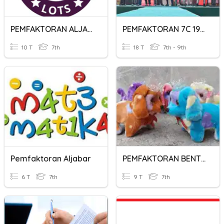
PEMFAKTORAN ALJABAR LOTS
PEMFAKTORAN 7C 19 20
10 T
7th
18 T
7th - 9th
Pemfaktoran Aljabar
PEMFAKTORAN BENTUK ALJABAR
6 T
7th
9 T
7th