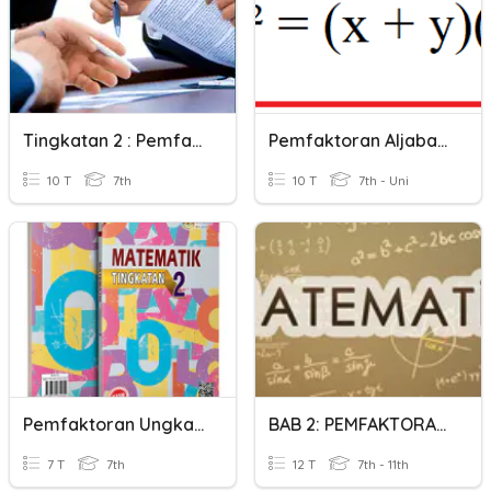
Tingkatan 2 : Pemfaktoran Dan Kembangan
Pemfaktoran Aljabar (Selisih Dua Kuadrat)
10 T
7th
10 T
7th - Uni
Pemfaktoran Ungkapan Algebra
BAB 2: PEMFAKTORAN DAN PECAHAN ALGEBRA
7 T
7th
12 T
7th - 11th