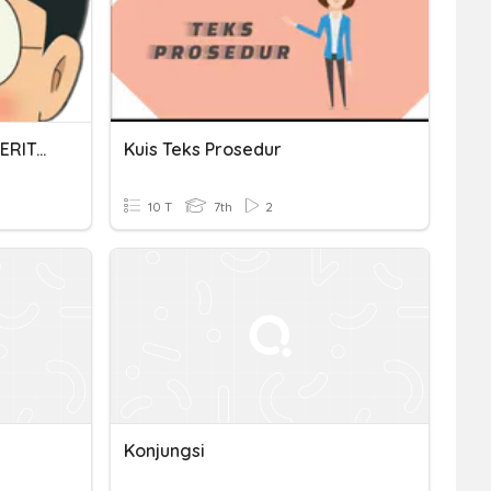
SOAL PEMAHAMAN TEKS CERITA FANTASI
Kuis Teks Prosedur
10 T
7th
2
Konjungsi