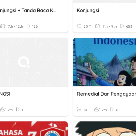
Kuis Konjungsi + Tanda Baca Koma (,)
Konjungsi
7th - 12th
126
20 T
7th - 9th
653
NGSI
7th
11
10 T
7th
6