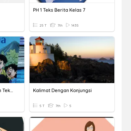
PH 1 Teks Berita Kelas 7
25 T
7th
1435
Remedial Dan Pengayaan Teks Berita Kelas 7
Kalimat Dengan Konjungsi
5 T
7th
5