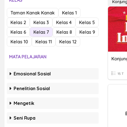
KELAS
Konjung
Taman Kanak Kanak
Kelas 1
Kelas 2
Kelas 3
Kelas 4
Kelas 5
Kelas 6
Kelas 7
Kelas 8
Kelas 9
Kelas 10
Kelas 11
Kelas 12
MATA PELAJARAN
Konjun
Emosional Sosial
15 T
Penelitian Sosial
Mengetik
Seni Rupa