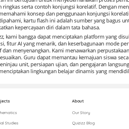
n ringkas serta contoh konjungsi korelatif. Dengan me
emahami konsep dan penggunaan konjungsi korelatif. 
ipahami, kartu flash ini adalah sumber yang bagus u
atkan kepercayaan diri dalam tata bahasa.
izz, kami bangga dapat menciptakan platform yang dis
asi, fitur AI yang menarik, dan keserbagunaan mode 
tif dan menyenangkan. Kami menawarkan perpustakaan k
sesuaikan. Guru dapat memantau kemajuan siswa secar
ninjau unit, persiapan ujian, dan pengajaran langsun
enciptakan lingkungan belajar dinamis yang mendid
jects
About
hematics
Our Story
al Studies
Quizizz Blog