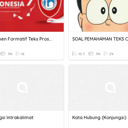
Assesmen Formatif Teks Prosedur (Kata Adverbia Dan Konjungsi)
7th
16
10 T
7th
29
si Intrakalimat
Kata Hubung (Konjungsi)