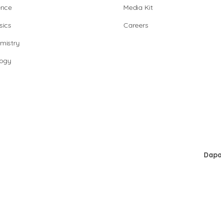
ence
Media Kit
sics
Careers
mistry
logy
Dapa