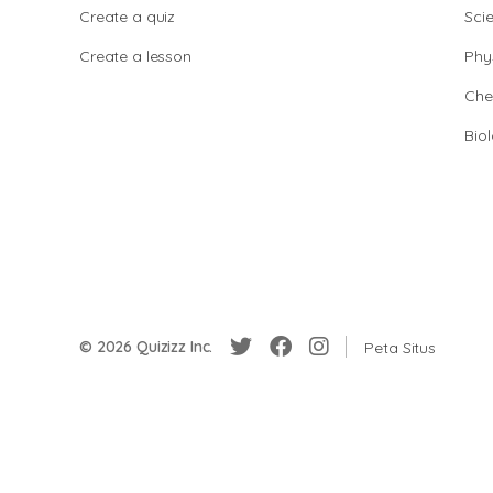
Create a quiz
Sci
Create a lesson
Phy
Che
Bio
© 2026 Quizizz Inc.
Peta Situs