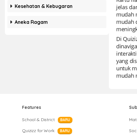
Kesehatan & Kebugaran
jelas da
mudah m
mudah d
Aneka Ragam
meningk
Di Quiz
dinavig
interak
yang di
untuk me
mudah m
Features
Sub
School & District
Mat
BARU
Quizizz for Work
Soci
BARU