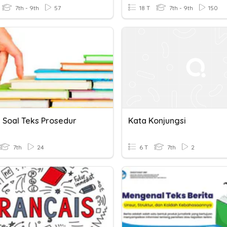
7th - 9th
57
18 T
7th - 9th
150
n Soal Teks Prosedur
Kata Konjungsi
7th
24
6 T
7th
2