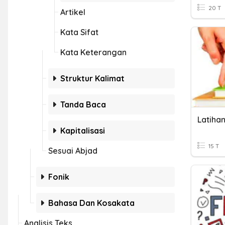
20 T
Artikel
Kata Sifat
Kata Keterangan
Struktur Kalimat
Tanda Baca
Latiha
Kapitalisasi
15 T
Sesuai Abjad
Fonik
Bahasa Dan Kosakata
Analisis Teks