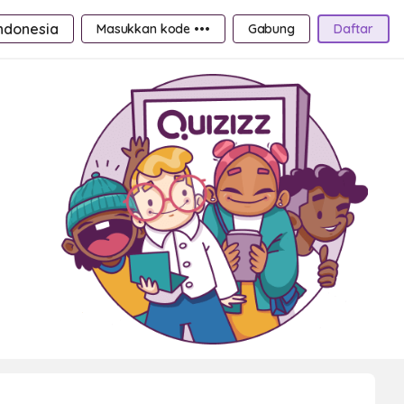
ndonesia
Masukkan kode •••
Gabung
Daftar