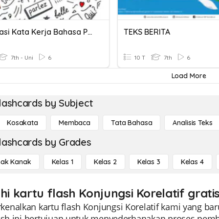
Konjugasi Kata Kerja Bahasa Prancis
TEKS BERITA
7th - Uni
6
10 T
7th
6
Load More
lashcards by Subject
Kosakata
Membaca
Tata Bahasa
Analisis Teks
lashcards by Grades
ak Kanak
Kelas 1
Kelas 2
Kelas 3
Kelas 4
hi kartu flash Konjungsi Korelatif grati
nalkan kartu flash Konjungsi Korelatif kami yang baru
lash ini bertujuan untuk menyederhanakan proses pem