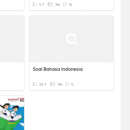
5 T
7th
10
Soal Bahasa Indonesia
20 T
7th
0