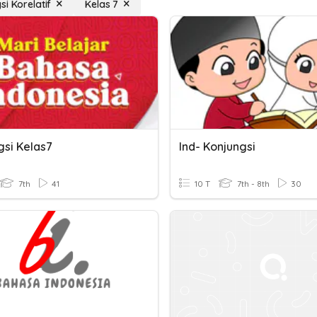
si Korelatif
Kelas 7
gsi Kelas7
Ind- Konjungsi
7th
41
10 T
7th - 8th
30