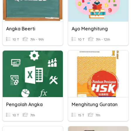
Angka Beerti
Ayo Menghitung
10 T
7th - 9th
10 T
7th - 12th
Pengolah Angka
Menghitung Guratan
10 T
7th
15 T
7th