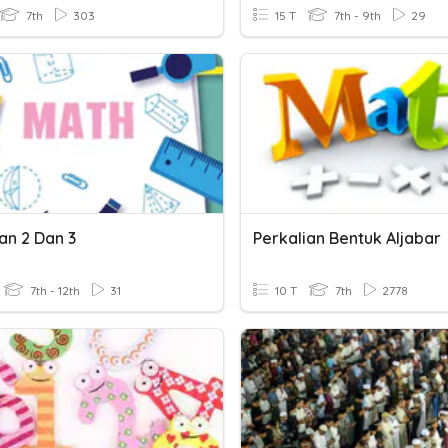
7th
303
15 T
7th - 9th
29
an 2 Dan 3
Perkalian Bentuk Aljabar
7th - 12th
31
10 T
7th
2778