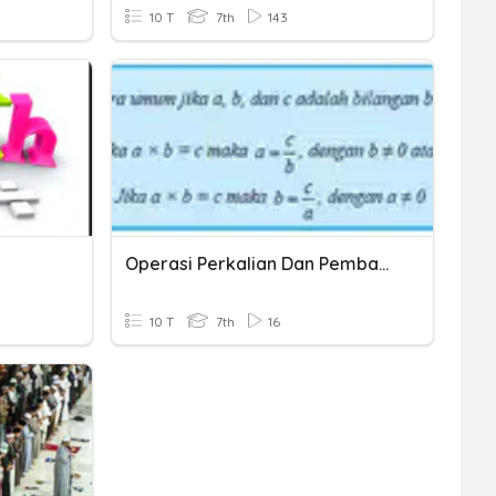
10 T
7th
143
Operasi Perkalian Dan Pembagian
10 T
7th
16