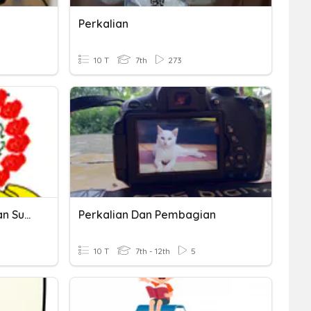
Perkalian
10 T
7th
273
Perkalian Dan Penjumlahan Suku
Perkalian Dan Pembagian
10 T
7th - 12th
5