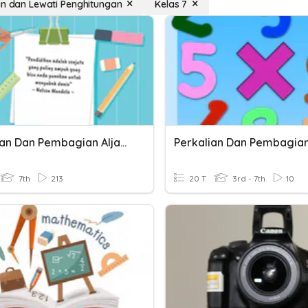
an dan Lewati Penghitungan
Kelas 7
Perkalian Dan Pembagian Aljabar
Perkalian Dan Pembagia
7th
213
20 T
3rd - 7th
10