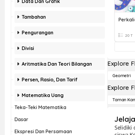
Data Dan Grafik
Tambahan
Perkali
Pengurangan
20 T
Divisi
Explore F
Aritmatika Dan Teori Bilangan
Geometri
Persen, Rasio, Dan Tarif
Explore F
Matematika Uang
Taman Kan
Teka-Teki Matematika
Jelaj
Dasar
Selidiki
Ekspresi Dan Persamaan
siswa K