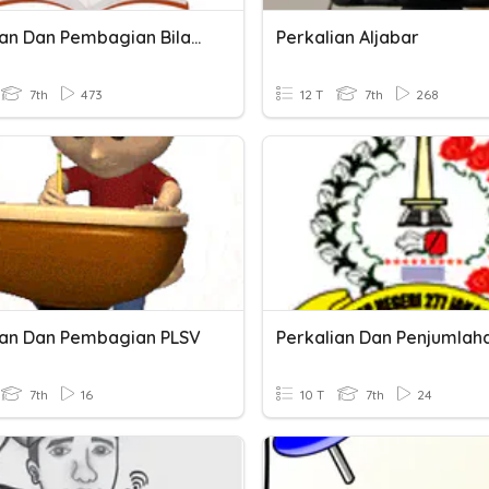
Perkalian Dan Pembagian Bilangan Pecahan
Perkalian Aljabar
7th
473
12 T
7th
268
ian Dan Pembagian PLSV
7th
16
10 T
7th
24