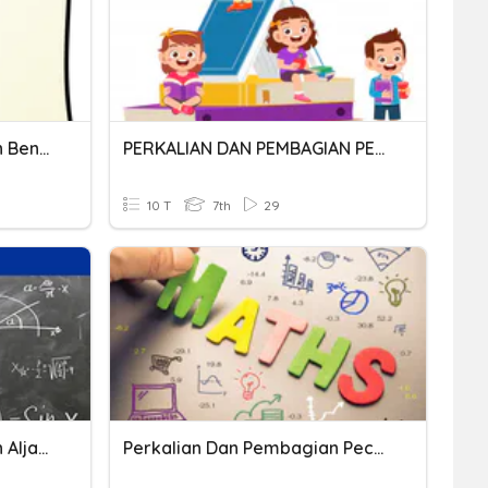
Perkalian Dan Pembagian Bentuk Aljabar
PERKALIAN DAN PEMBAGIAN PECAHAN
10 T
7th
29
Perkalian Dan Pembagian Aljabar
Perkalian Dan Pembagian Pecahan