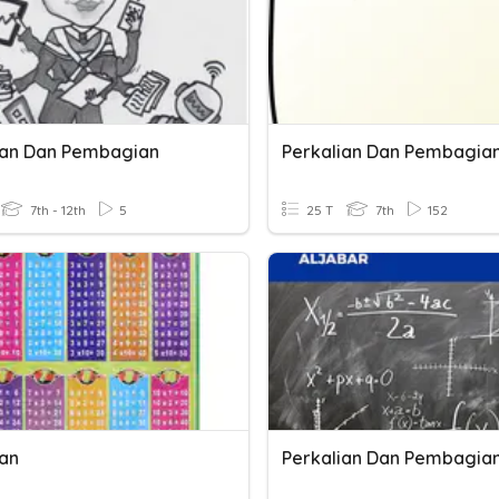
ian Dan Pembagian
7th - 12th
5
25 T
7th
152
ian