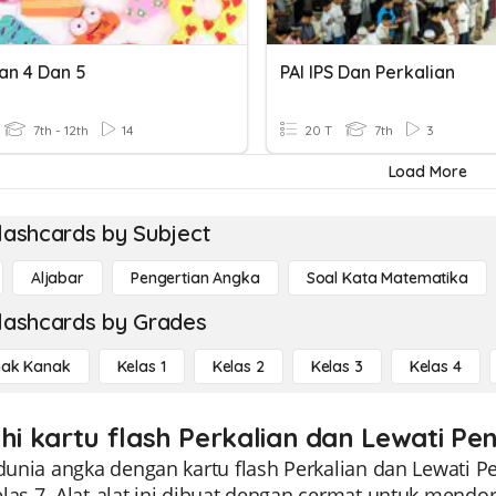
an 4 Dan 5
PAI IPS Dan Perkalian
7th - 12th
14
20 T
7th
3
Load More
lashcards by Subject
Aljabar
Pengertian Angka
Soal Kata Matematika
lashcards by Grades
ak Kanak
Kelas 1
Kelas 2
Kelas 3
Kelas 4
ahi kartu flash Perkalian dan Lewati Pe
 dunia angka dengan kartu flash Perkalian dan Lewati
elas 7. Alat-alat ini dibuat dengan cermat untuk men