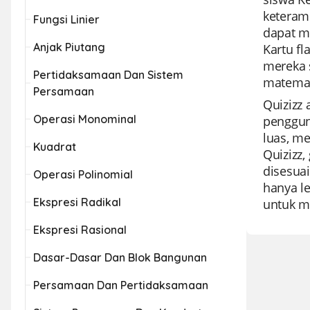
keteram
Fungsi Linier
dapat m
Anjak Piutang
Kartu f
mereka 
Pertidaksamaan Dan Sistem
matemat
Persamaan
Quizizz
Operasi Monominal
penggun
luas, me
Kuadrat
Quizizz
disesuai
Operasi Polinomial
hanya l
Ekspresi Radikal
untuk m
Ekspresi Rasional
Dasar-Dasar Dan Blok Bangunan
Persamaan Dan Pertidaksamaan