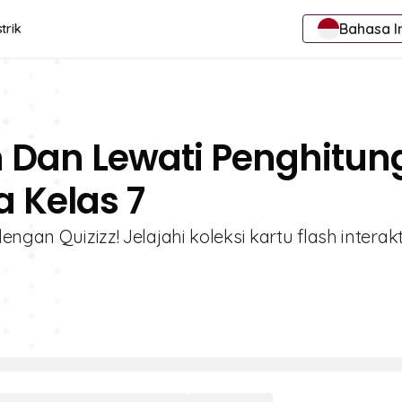
Bahasa I
trik
an Dan Lewati Penghitu
a Kelas 7
ngan Quizizz! Jelajahi koleksi kartu flash interak