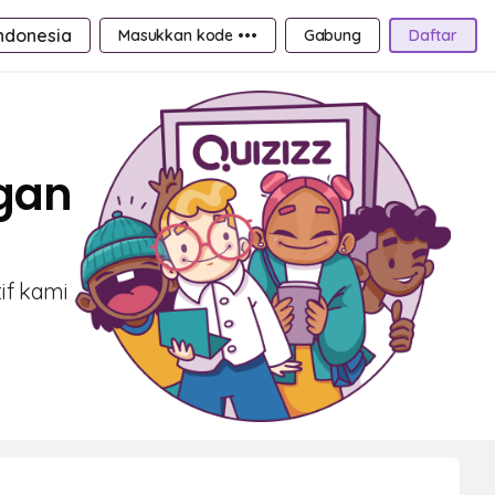
ndonesia
Masukkan kode •••
Gabung
Daftar
ngan
tif kami