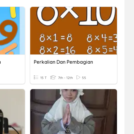
n
Perkalian Dan Pembagian
15 T
7th - 12th
55