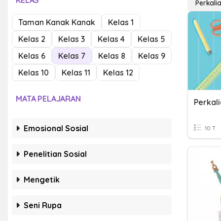
KELAS
Perkali
Taman Kanak Kanak
Kelas 1
Kelas 2
Kelas 3
Kelas 4
Kelas 5
Kelas 6
Kelas 7
Kelas 8
Kelas 9
Kelas 10
Kelas 11
Kelas 12
MATA PELAJARAN
Emosional Sosial
10 T
Penelitian Sosial
Mengetik
Seni Rupa