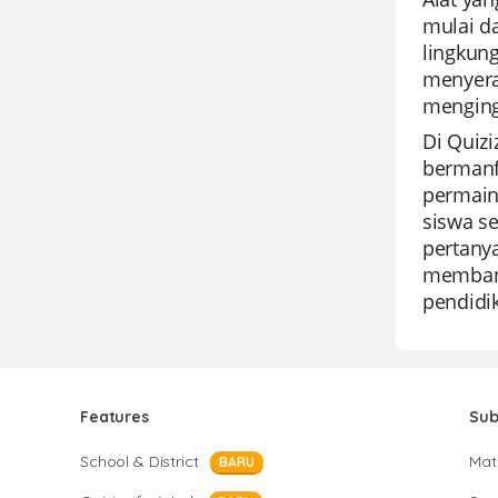
mulai d
lingkun
menyera
menging
Di Quiz
bermanf
permain
siswa s
pertanya
membantu
pendidi
Features
Sub
School & District
Mat
BARU