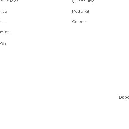
al Studies
Quizizz Blog
ence
Media Kit
sics
Careers
mistry
logy
Dapa