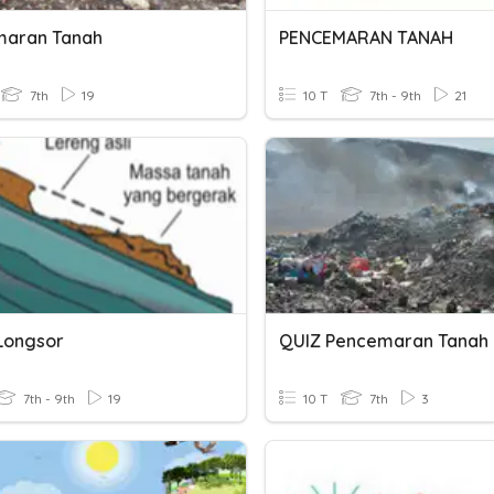
maran Tanah
PENCEMARAN TANAH
7th
19
10 T
7th - 9th
21
Longsor
QUIZ Pencemaran Tanah
7th - 9th
19
10 T
7th
3