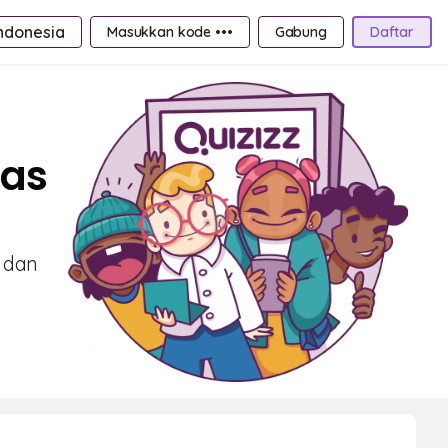
ndonesia
Masukkan kode •••
Gabung
Daftar
las
k dan