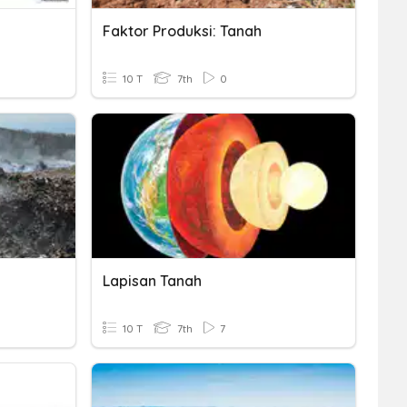
Faktor Produksi: Tanah
10 T
7th
0
Lapisan Tanah
10 T
7th
7