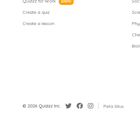
Quizizz for Work
Soci
BARU
Create a quiz
Sci
Create a lesson
Phy
Che
Bio
© 2026 Quizizz Inc.
Peta Situs