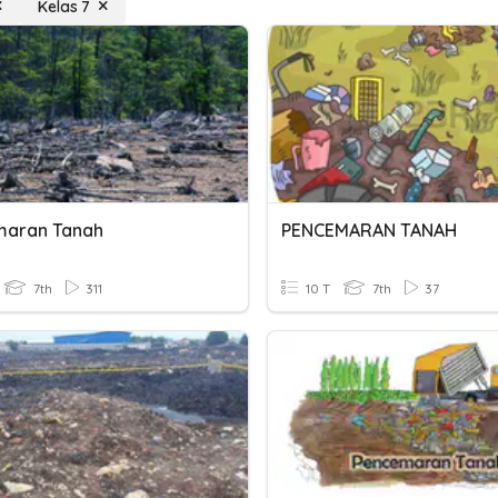
Kelas 7
maran Tanah
PENCEMARAN TANAH
7th
311
10 T
7th
37