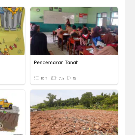
Pencemaran Tanah
10 T
7th
15