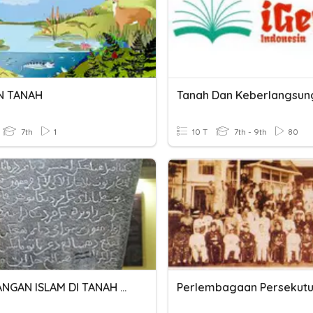
N TANAH
7th
1
10 T
7th - 9th
80
KEDATANGAN ISLAM DI TANAH MELAYU