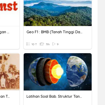
Tanah Dan Keberlangsungan Kehidupan
Geo F1 : BMB (Tanah Tinggi Dan Tanah Pamah)
10 T
7th
9
Perlembagaan Persekutuan Tanah Melayu 1948
Latihan Soal Bab. Struktur Tanah