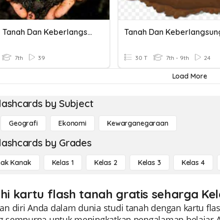
Latihan Tanah Dan Keberlangsungan Kehidupan
7th
39
30 T
7th - 9th
24
Load More
lashcards by Subject
Geografi
Ekonomi
Kewarganegaraan
lashcards by Grades
ak Kanak
Kelas 1
Kelas 2
Kelas 3
Kelas 4
ahi kartu flash tanah gratis seharga Kel
n diri Anda dalam dunia studi tanah dengan kartu flas
ng sempurna untuk meningkatkan pengalaman belajar And