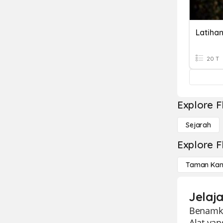
20 T
Explore F
Sejarah
Explore F
Taman Kan
Jelaj
Benamka
Alat ya