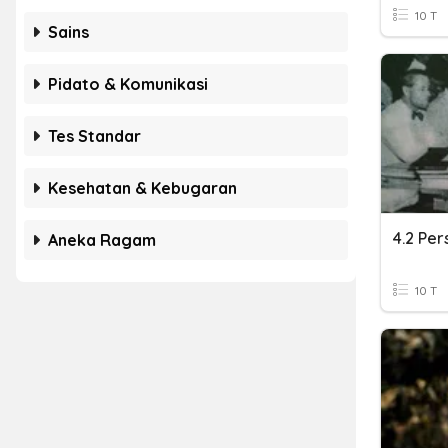
10 T
Sains
Pidato & Komunikasi
Tes Standar
Kesehatan & Kebugaran
4.2 Pe
Aneka Ragam
10 T