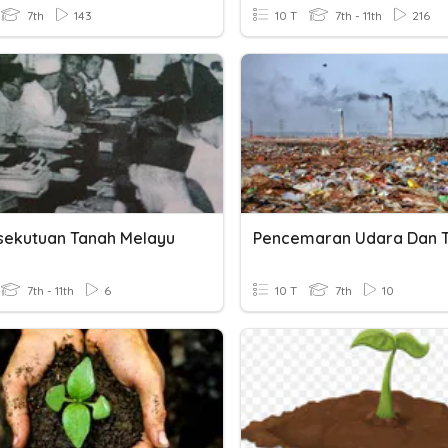
7th
143
10 T
7th - 11th
216
rsekutuan Tanah Melayu
Pencemaran Udara Dan 
7th - 11th
6
10 T
7th
10