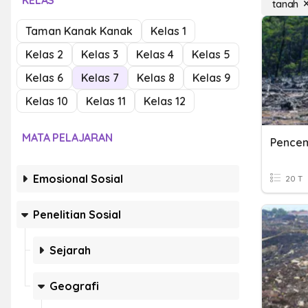
KELAS
tanah
Taman Kanak Kanak
Kelas 1
Kelas 2
Kelas 3
Kelas 4
Kelas 5
Kelas 6
Kelas 7
Kelas 8
Kelas 9
Kelas 10
Kelas 11
Kelas 12
MATA PELAJARAN
Pence
Emosional Sosial
20 T
Penelitian Sosial
Sejarah
Geografi