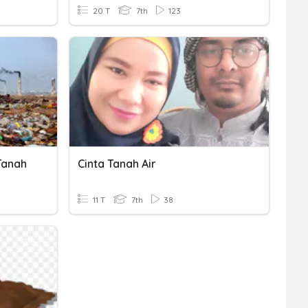
20 T
7th
123
Tanah
Cinta Tanah Air
11 T
7th
38