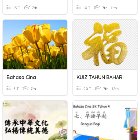
15 T
7th
10 T
7th - 11th
Bahasa Cina
KUIZ TAHUN BAHARU CINA TAHUN 2021
5 T
7th
20 T
7th - 12th