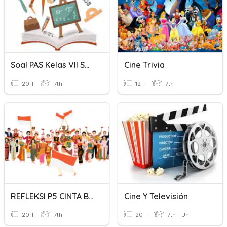
Soal PAS Kelas VII SMP NEGERI 2 CINA Tahun PelAjaran 2023/2024
Cine Trivia
20 T
7th
12 T
7th
REFLEKSI P5 CINTA BUDAYA, CINTA INDONESIA
Cine Y Televisión
20 T
7th
20 T
7th - Uni