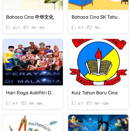
Bahasa Cina 中华文化
Bahasa Cina SK Tahun 4 Topik 7
20 T
7th - 9th
11 T
7th
Hari Raya Aidilfitri Dan Tahun Baru Cina
Kuiz Tahun Baru Cina
9 T
7th - 8th
5 T
7th - 12th