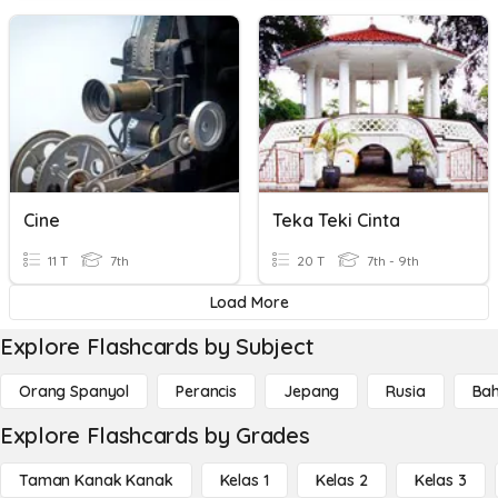
Cine
Teka Teki Cinta
11 T
7th
20 T
7th - 9th
Load More
Explore Flashcards by Subject
Orang Spanyol
Perancis
Jepang
Rusia
Bah
Explore Flashcards by Grades
Taman Kanak Kanak
Kelas 1
Kelas 2
Kelas 3