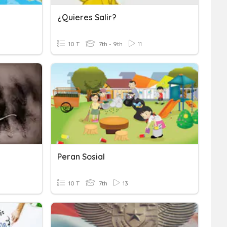
¿Quieres Salir?
10 T
7th - 9th
11
Peran Sosial
10 T
7th
13