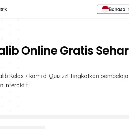
Bahasa I
trik
alib Online Gratis Seha
alib Kelas 7 kami di Quizizz! Tingkatkan pembelaj
interaktif.