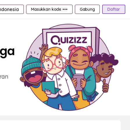
ndonesia
Masukkan kode •••
Gabung
Daftar
rga
aran