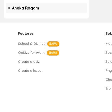
Aneka Ragam
Features
Sub
School & District
Mat
BARU
Quizizz for Work
Soci
BARU
Create a quiz
Sci
Create a lesson
Phy
Che
Bio