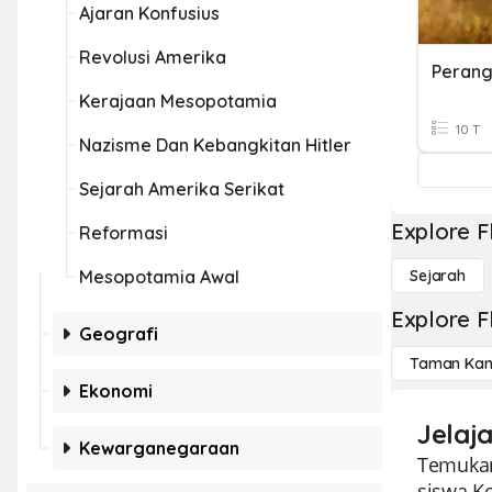
Ajaran Konfusius
Revolusi Amerika
Perang 
Kerajaan Mesopotamia
10 T
Nazisme Dan Kebangkitan Hitler
Sejarah Amerika Serikat
Explore F
Reformasi
Mesopotamia Awal
Sejarah
Explore F
Geografi
Taman Kan
Ekonomi
Jelaja
Kewarganegaraan
Temukan
siswa Ke