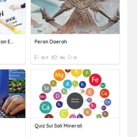
Peran Iptek Dalam Kegiatan Ekonomi
Peran Daerah
10 T
7th
11
Quiz Sui Sali Minerali