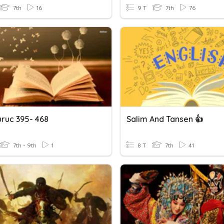
7th
16
9 T
7th
76
uruc 395- 468
Salim And Tansen 👍
7th - 9th
1
8 T
7th
41