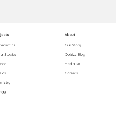
jects
About
hematics
Our Story
al Studies
Quizizz Blog
ence
Media Kit
sics
Careers
mistry
logy