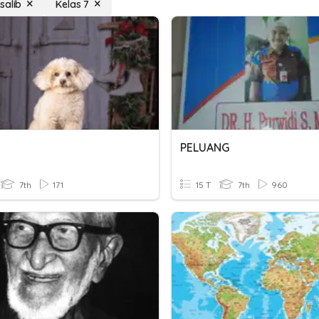
salib
Kelas 7
PELUANG
7th
171
15 T
7th
960