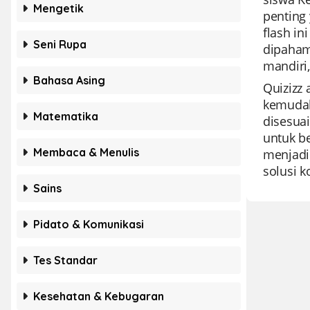
Mengetik
penting 
flash i
Seni Rupa
dipahami
mandiri
Bahasa Asing
Quizizz
kemudah
Matematika
disesua
untuk be
Membaca & Menulis
menjadik
solusi 
Sains
Pidato & Komunikasi
Tes Standar
Kesehatan & Kebugaran