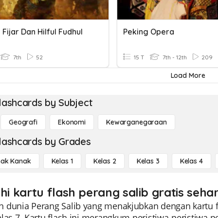
Fijar Dan Hilful Fudhul
Peking Opera
7th
52
15 T
7th - 12th
209
Load More
lashcards by Subject
Geografi
Ekonomi
Kewarganegaraan
lashcards by Grades
ak Kanak
Kelas 1
Kelas 2
Kelas 3
Kelas 4
hi kartu flash perang salib gratis seha
 dunia Perang Salib yang menakjubkan dengan kartu f
las 7. Kartu flash ini merangkum peristiwa-peristiwa 