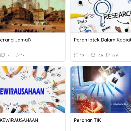
(Perang Jamal)
7th
17
10 T
7th
729
 KEWIRAUSAHAAN
Peranan TIK