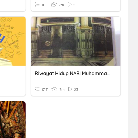
11 T
7th
5
Riwayat Hidup NABI Muhammad SAW(2)
17 T
7th
23