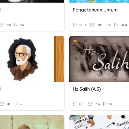
li
Pengetahuan Umum
7th
106
20 T
7th - 9th
1004
li
Hz Salih (a.s)
7th
4
8 T
7th
19