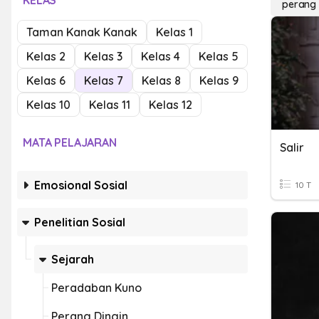
KELAS
perang 
Taman Kanak Kanak
Kelas 1
Kelas 2
Kelas 3
Kelas 4
Kelas 5
Kelas 6
Kelas 7
Kelas 8
Kelas 9
Kelas 10
Kelas 11
Kelas 12
MATA PELAJARAN
Salir
Emosional Sosial
10 T
Penelitian Sosial
Sejarah
Peradaban Kuno
Perang Dingin