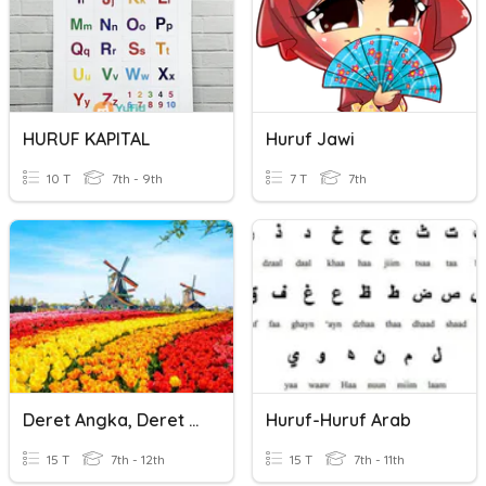
HURUF KAPITAL
Huruf Jawi
10 T
7th - 9th
7 T
7th
Deret Angka, Deret Huruf, Dan Silogisme
Huruf-Huruf Arab
15 T
7th - 12th
15 T
7th - 11th