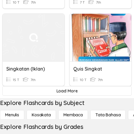
10 T
7th
7 T
7th
Singkatan (iklan)
Quis Singkat
15 T
7th
10 T
7th
Load More
Explore Flashcards by Subject
Menulis
Kosakata
Membaca
Tata Bahasa
Explore Flashcards by Grades