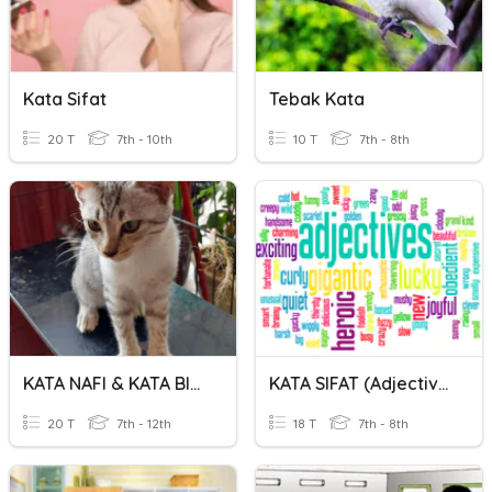
Kata Sifat
Tebak Kata
20 T
7th - 10th
10 T
7th - 8th
KATA NAFI & KATA BILANGAN
KATA SIFAT (Adjectives)
20 T
7th - 12th
18 T
7th - 8th