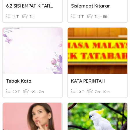
6.2 SISI EMPAT KITARAN
Sisiempat Kitaran
14 T
7th
15 T
7th - 11th
Tebak Kata
KATA PERINTAH
20 T
KG - 7th
10 T
7th - 10th