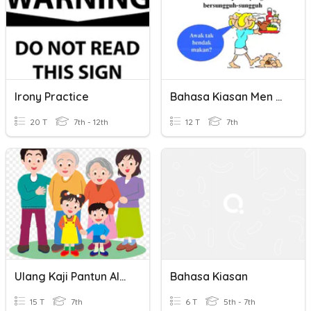
Irony Practice
Bahasa Kiasan Men 1NA
20 T
7th - 12th
12 T
7th
Ulang Kaji Pantun Alam Remaja Dan Pantun Kiasan.
Bahasa Kiasan
15 T
7th
6 T
5th - 7th