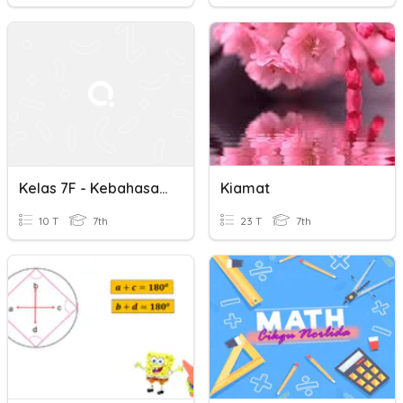
Kelas 7F - Kebahasaan Deskripsi - Majas Dan Kiasan
Kiamat
10 T
7th
23 T
7th