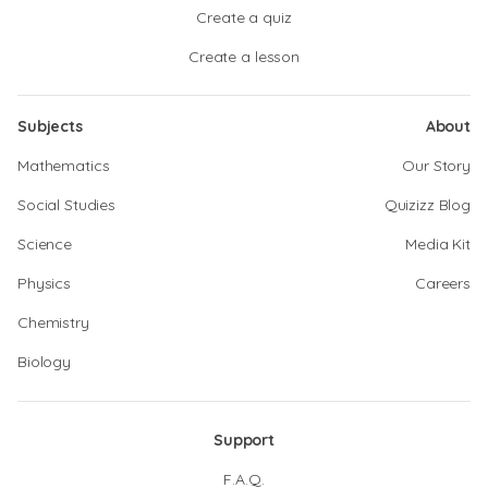
Create a quiz
Create a lesson
Subjects
About
Mathematics
Our Story
Social Studies
Quizizz Blog
Science
Media Kit
Physics
Careers
Chemistry
Biology
Support
F.A.Q.