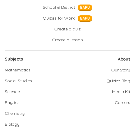
School & District
BARU
Quizizz for Work
BARU
Create a quiz
Create a lesson
Subjects
About
Mathematics
Our Story
Social Studies
Quizizz Blog
Science
Media Kit
Physics
Careers
Chemistry
Biology