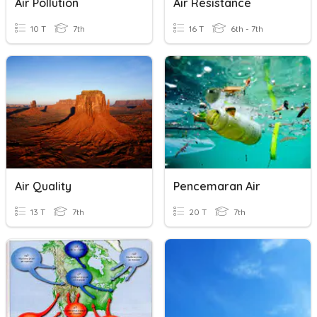
Air Pollution
Air Resistance
10 T
7th
16 T
6th - 7th
Air Quality
Pencemaran Air
13 T
7th
20 T
7th