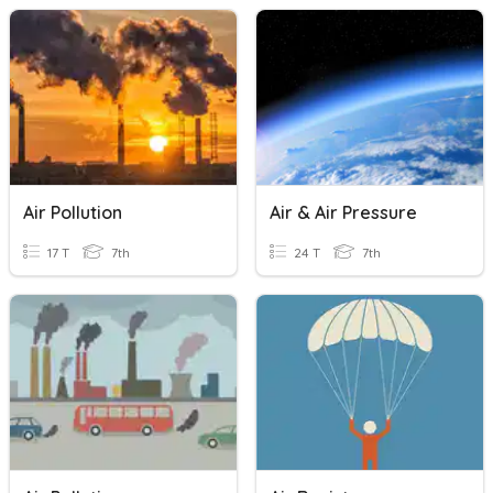
Air Pollution
Air & Air Pressure
17 T
7th
24 T
7th