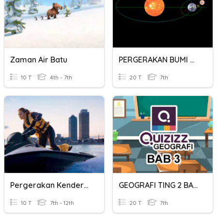
Zaman Air Batu
PERGERAKAN BUMI DAN BULAN
10 T
4th - 7th
20 T
7th
Pergerakan Kenderaan Di Air
GEOGRAFI TING 2 BAB 3 : PENGARUH PERGERAKAN BUMI TERHADAP
10 T
7th - 12th
20 T
7th