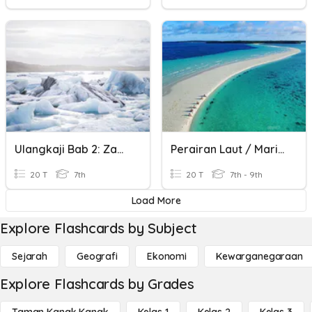
Ulangkaji Bab 2: Zaman Air Batu
Perairan Laut / Maritim
20 T
7th
20 T
7th - 9th
Load More
Explore Flashcards by Subject
Sejarah
Geografi
Ekonomi
Kewarganegaraan
Explore Flashcards by Grades