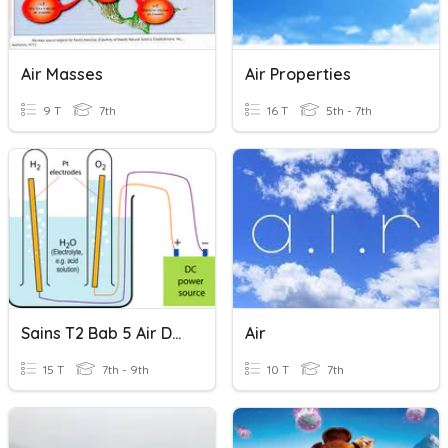
Air Masses
Air Properties
9 T
7th
16 T
5th - 7th
Sains T2 Bab 5 Air Dan Larutan (Sifat Fizik Air)
Air
15 T
7th - 9th
10 T
7th