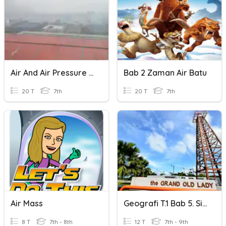
Air And Air Pressure Review
Bab 2 Zaman Air Batu
20 T
7th
20 T
7th
Air Mass
Geografi T.1 Bab 5. Sistem Bumi
8 T
7th - 8th
12 T
7th - 9th