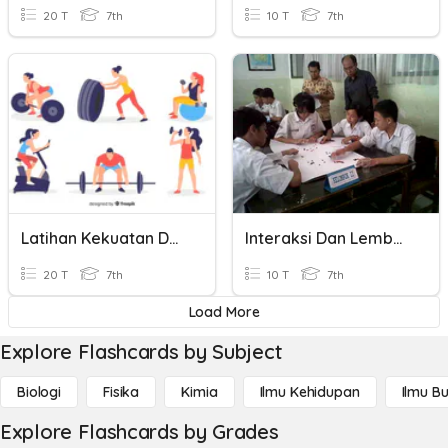
20 T
7th
10 T
7th
Latihan Kekuatan Dan Kelentukan
Interaksi Dan Lembaga Sosial
20 T
7th
10 T
7th
Load More
Explore Flashcards by Subject
Biologi
Fisika
Kimia
Ilmu Kehidupan
Ilmu B
Explore Flashcards by Grades