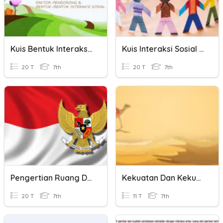
Kuis Bentuk Interaksi Sosial
Kuis Interaksi Sosial - 7D
20 T
7th
20 T
7th
Pengertian Ruang Dan Interaksi Antar Ruang
Kekuatan Dan Kekuasaan Allah SWT (aqidah)
20 T
7th
11 T
7th