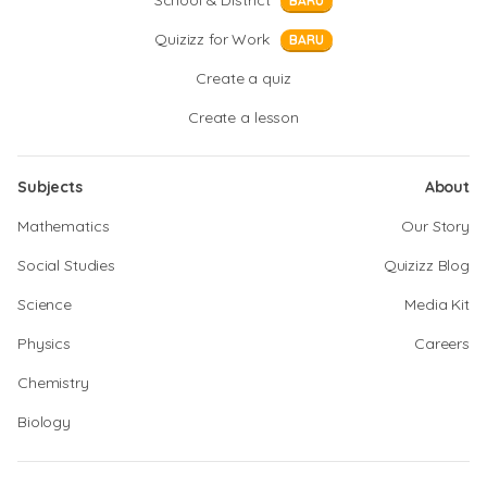
School & District
BARU
Quizizz for Work
BARU
Create a quiz
Create a lesson
Subjects
About
Mathematics
Our Story
Social Studies
Quizizz Blog
Science
Media Kit
Physics
Careers
Chemistry
Biology