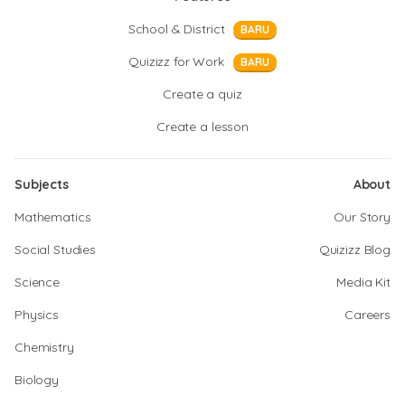
School & District
BARU
Quizizz for Work
BARU
Create a quiz
Create a lesson
Subjects
About
Mathematics
Our Story
Social Studies
Quizizz Blog
Science
Media Kit
Physics
Careers
Chemistry
Biology