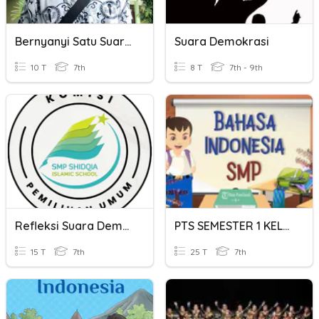
Bernyanyi Satu Suara Dan Banyak Suara
Suara Demokrasi
10 T
7th
8 T
7th - 9th
Refleksi Suara Demokrasi
PTS SEMESTER 1 KELAS 7 TP : 20232024
15 T
7th
25 T
7th