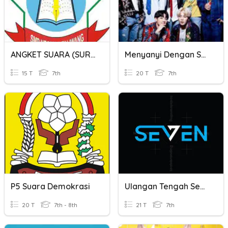
ANGKET SUARA (SURVEI KARAKTER)
Menyanyi Dengan Satu Suara
15 T
7th
20 T
7th
P5 Suara Demokrasi
Ulangan Tengah Semester
20 T
7th - 8th
21 T
7th