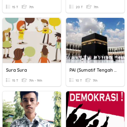
15 T
7th
20 T
7th
Sura Sura
PAI (Sumatif Tengah Semester Ganjil)
15 T
7th - 9th
10 T
7th