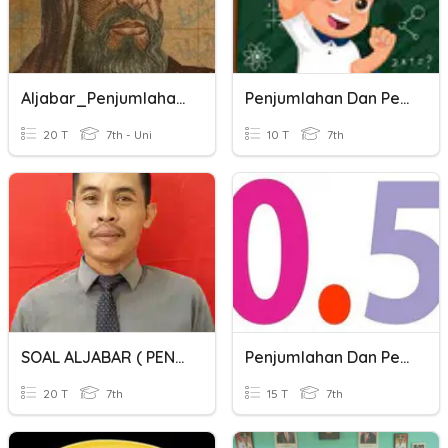
Aljabar_Penjumlahan Dan Pengurangan
Penjumlahan Dan Pengurangan PLSV
20 T
7th - Uni
10 T
7th
SOAL ALJABAR ( PENJUMLAHAN DAN PENGURANGAN)
Penjumlahan Dan Pengurangan Bilangan Desimal
20 T
7th
15 T
7th