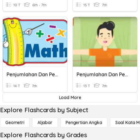
10 T
6th - 7th
15 T
7th
Penjumlahan Dan Pengurangan Ajlabar
Penjumlahan Dan Pengurangan Aljabar
14 T
7th
13 T
7th
Load More
Explore Flashcards by Subject
Geometri
Aljabar
Pengertian Angka
Soal Kata 
Explore Flashcards by Grades