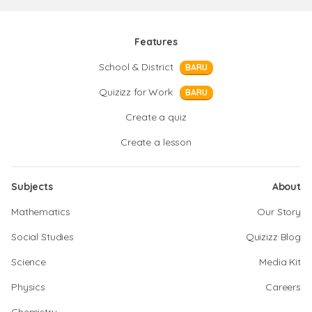
Features
School & District
BARU
Quizizz for Work
BARU
Create a quiz
Create a lesson
Subjects
About
Mathematics
Our Story
Social Studies
Quizizz Blog
Science
Media Kit
Physics
Careers