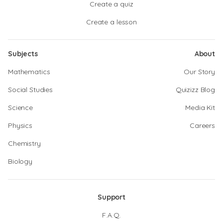
Create a quiz
Create a lesson
Subjects
About
Mathematics
Our Story
Social Studies
Quizizz Blog
Science
Media Kit
Physics
Careers
Chemistry
Biology
Support
F.A.Q.