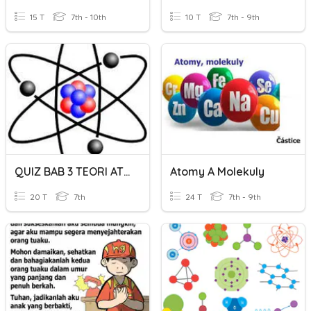
15 T
7th - 10th
10 T
7th - 9th
QUIZ BAB 3 TEORI ATOM
Atomy A Molekuly
20 T
7th
24 T
7th - 9th