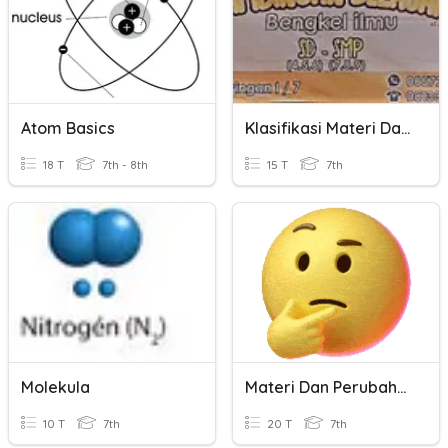
Atom Basics
Klasifikasi Materi Dan Perubahannya Kelas 7
18 T
7th - 8th
15 T
7th
Molekula
Materi Dan Perubahannya
10 T
7th
20 T
7th