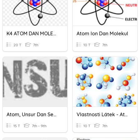
K4 ATOM DAN MOLEKUL
Atom Ion Dan Molekul
20 T
7th
10 T
7th
Atom, Unsur Dan Sebatian Sains Tingkatan 1
Vlastnosti Látek - Atom, Molekula
15 T
7th - 9th
10 T
7th