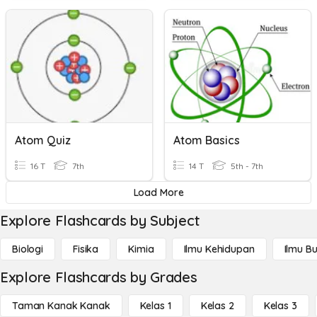
Atom Quiz
Atom Basics
16 T
7th
14 T
5th - 7th
Load More
Explore Flashcards by Subject
Biologi
Fisika
Kimia
Ilmu Kehidupan
Ilmu B
Explore Flashcards by Grades
Taman Kanak Kanak
Kelas 1
Kelas 2
Kelas 3