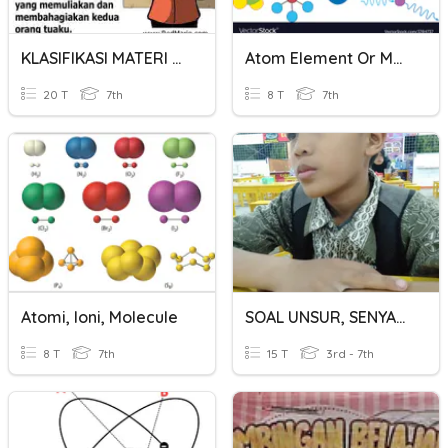
KLASIFIKASI MATERI DAN PERUBAHANNYA
Atom Element Or Molecule
20 T
7th
8 T
7th
Atomi, Ioni, Molecule
SOAL UNSUR, SENYAWA DAN CAMPURAN
8 T
7th
15 T
3rd - 7th