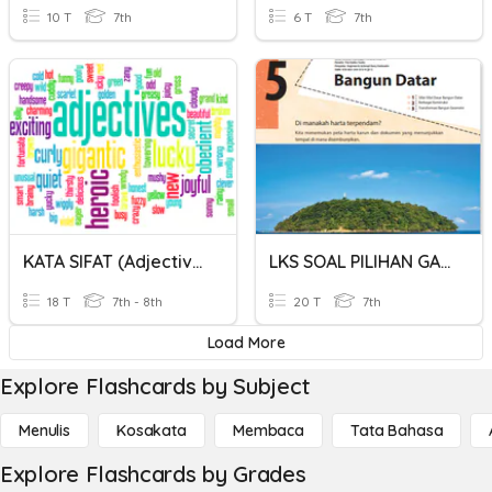
10 T
7th
6 T
7th
KATA SIFAT (Adjectives)
LKS SOAL PILIHAN GANDA
18 T
7th - 8th
20 T
7th
Load More
Explore Flashcards by Subject
Menulis
Kosakata
Membaca
Tata Bahasa
Explore Flashcards by Grades