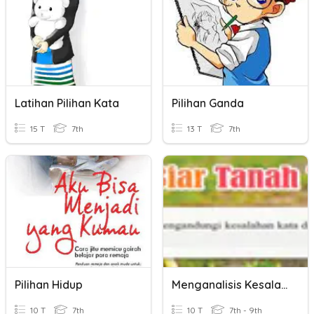
Latihan Pilihan Kata
Pilihan Ganda
15 T
7th
13 T
7th
Pilihan Hidup
Menganalisis Kesalahan Bahasa
10 T
7th
10 T
7th - 9th