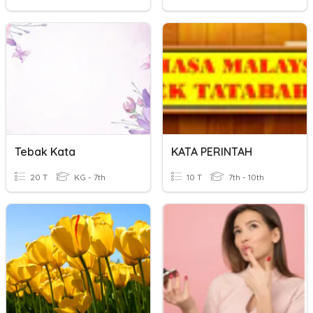
Tebak Kata
KATA PERINTAH
20 T
KG - 7th
10 T
7th - 10th