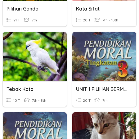
Pilihan Ganda
Kata Sifat
21 T
7th
20 T
7th - 10th
Tebak Kata
UNIT 1 PILIHAN BERMORAL PILIHAN SAYA
10 T
7th - 8th
20 T
7th