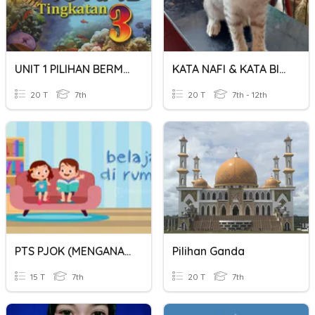
UNIT 1 PILIHAN BERMORAL PILIHAN SAYA
KATA NAFI & KATA BILANGAN
20 T
7th
20 T
7th - 12th
PTS PJOK (MENGANALISIS)
Pilihan Ganda
15 T
7th
20 T
7th