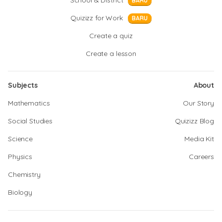
School & District
BARU
Quizizz for Work
BARU
Create a quiz
Create a lesson
Subjects
About
Mathematics
Our Story
Social Studies
Quizizz Blog
Science
Media Kit
Physics
Careers
Chemistry
Biology