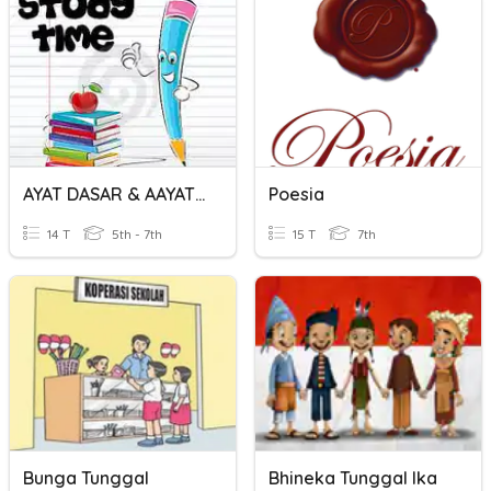
AYAT DASAR & AAYAT TUNGGAL
Poesia
14 T
5th - 7th
15 T
7th
Bunga Tunggal
Bhineka Tunggal Ika