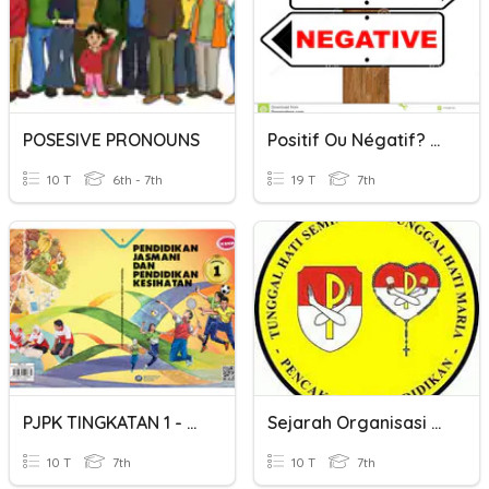
POSESIVE PRONOUNS
Positif Ou Négatif? Style Kahoot
10 T
6th - 7th
19 T
7th
PJPK TINGKATAN 1 - PEMIKIRAN POSITIF
Sejarah Organisasi Tunggal Hati Seminari - Tunggal Hati Maria
10 T
7th
10 T
7th