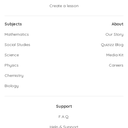
Create a lesson
Subjects
About
Mathematics
Our Story
Social Studies
Quizizz Blog
Science
Media Kit
Physics
Careers
Chemistry
Biology
Support
F.A.Q.
Help & Support