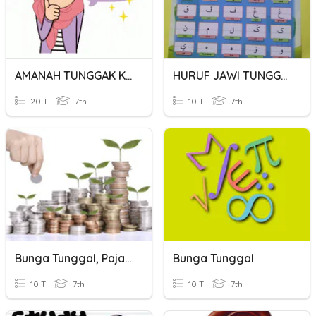
AMANAH TUNGGAK KESEJAHTERAAN
HURUF JAWI TUNGGAL
20 T
7th
10 T
7th
Bunga Tunggal, Pajak, Diskon
Bunga Tunggal
10 T
7th
10 T
7th