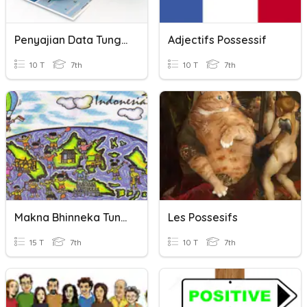
Penyajian Data Tunggal
Adjectifs Possessif
10 T
7th
10 T
7th
Makna Bhinneka Tunggal Ika
Les Possesifs
15 T
7th
10 T
7th