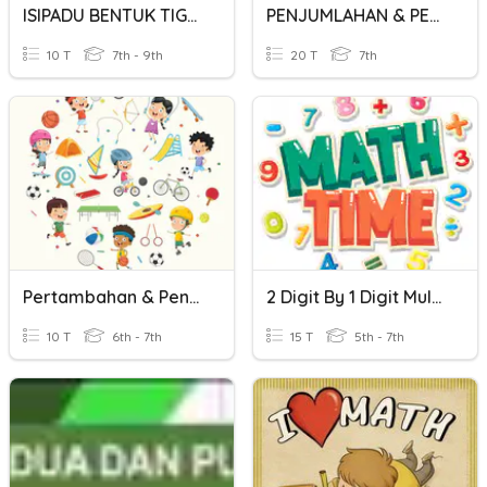
ISIPADU BENTUK TIGA DIMENSI
PENJUMLAHAN & PENGURANGAN ALJABAR
10 T
7th - 9th
20 T
7th
Pertambahan & Pengurangan
2 Digit By 1 Digit Multiplication
10 T
6th - 7th
15 T
5th - 7th