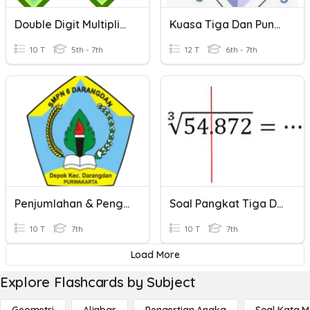
Double Digit Multiplication
Kuasa Tiga Dan Punca Kuasa Tiga
10 T
5th - 7th
12 T
6th - 7th
Penjumlahan & Pengurangan
Soal Pangkat Tiga Dan Akar Pangkat Tiga
10 T
7th
10 T
7th
Load More
Explore Flashcards by Subject