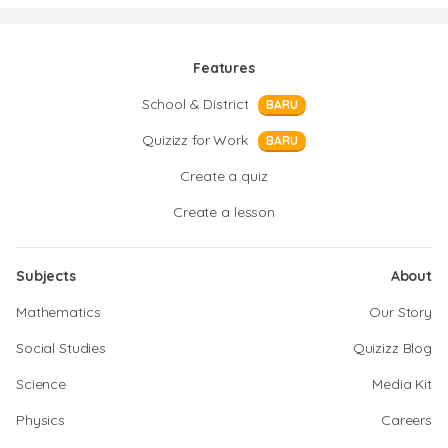
Features
School & District
BARU
Quizizz for Work
BARU
Create a quiz
Create a lesson
Subjects
About
Mathematics
Our Story
Social Studies
Quizizz Blog
Science
Media Kit
Physics
Careers