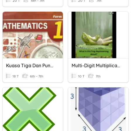
20 T
6th - 7th
20 T
7th
Kuasa Tiga Dan Punca Kuasa Tiga
Multi-Digit Multiplication
18 T
6th - 7th
10 T
7th