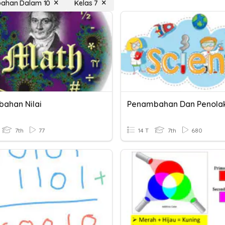
ahan Dalam 10
Kelas 7
ahan Nilai
7th
77
14 T
7th
680