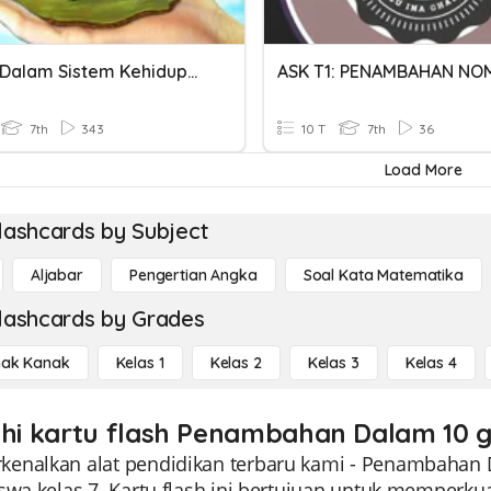
Energi Dalam Sistem Kehidupan
7th
343
10 T
7th
36
Load More
lashcards by Subject
Aljabar
Pengertian Angka
Soal Kata Matematika
lashcards by Grades
ak Kanak
Kelas 1
Kelas 2
Kelas 3
Kelas 4
ahi kartu flash Penambahan Dalam 10 g
enalkan alat pendidikan terbaru kami - Penambahan D
iswa kelas 7. Kartu flash ini bertujuan untuk memperk