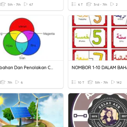
5th - 7th
67
6 T
3rd - 7th
2
Penambahan Dan Penolakan Cahaya
7th
6
10 T
5th - 7th
142