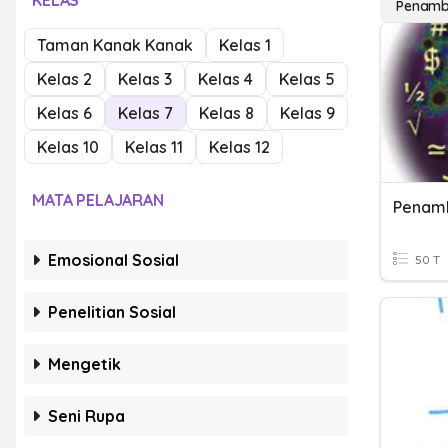
KELAS
Penamb
Taman Kanak Kanak
Kelas 1
Kelas 2
Kelas 3
Kelas 4
Kelas 5
Kelas 6
Kelas 7
Kelas 8
Kelas 9
Kelas 10
Kelas 11
Kelas 12
MATA PELAJARAN
Penamb
Emosional Sosial
50 T
Penelitian Sosial
Mengetik
Seni Rupa