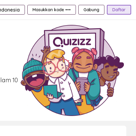
ndonesia
Masukkan kode •••
Gabung
Daftar
alam 10