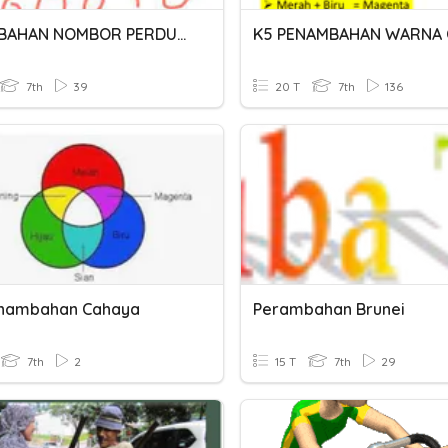
PENAMBAHAN NOMBOR PERDUAAN
7th
39
20 T
7th
136
Penambahan Cahaya
Perambahan Brunei
7th
2
15 T
7th
29