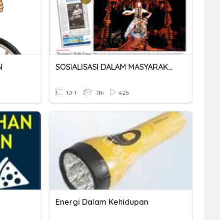
N
SOSIALISASI DALAM MASYARAKAT
10 T
7th
425
Energi Dalam Kehidupan