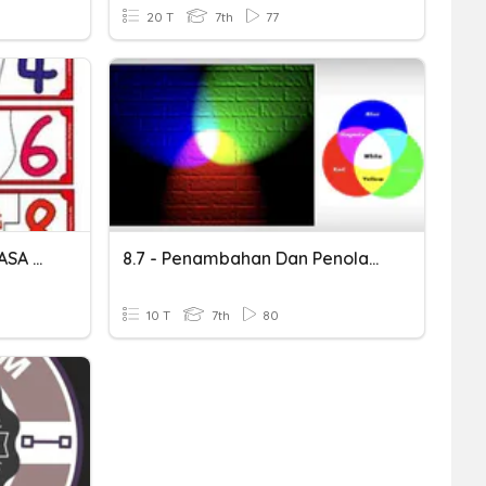
20 T
7th
77
NOMBOR 1-10 DALAM BAHASA ARAB
8.7 - Penambahan Dan Penolakan Cahaya
10 T
7th
80