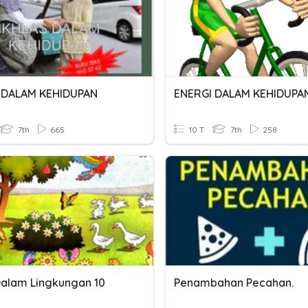
 DALAM KEHIDUPAN
ENERGI DALAM KEHIDUPA
7th
665
10 T
7th
258
Dalam Lingkungan 10
Penambahan Pecahan.