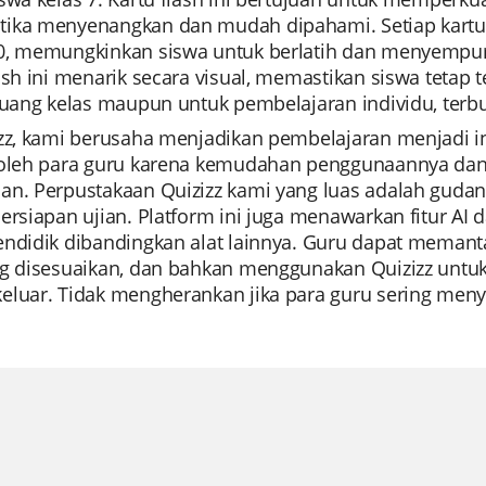
ika menyenangkan dan mudah dipahami. Setiap kartu
0, memungkinkan siswa untuk berlatih dan menyempu
ash ini menarik secara visual, memastikan siswa tetap t
 ruang kelas maupun untuk pembelajaran individu, terb
izz, kami berusaha menjadikan pembelajaran menjadi i
 oleh para guru karena kemudahan penggunaannya dan 
an. Perpustakaan Quizizz kami yang luas adalah gudang
ersiapan ujian. Platform ini juga menawarkan fitur AI
endidik dibandingkan alat lainnya. Guru dapat mema
ng disesuaikan, dan bahkan menggunakan Quizizz untuk
luar. Tidak mengherankan jika para guru sering menyeb