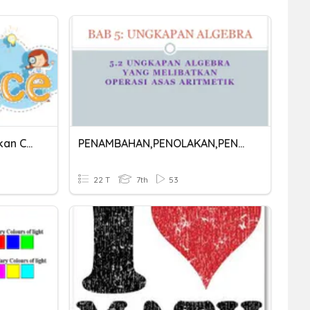
Penambahan Dan Penolakan Cahaya
PENAMBAHAN,PENOLAKAN,PENDARABAN&PEMBAHAGIAN UNGKAPAN ALGEBRA
22 T
7th
53