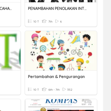
K5 PENAMBAHAN WARNA CAHAYA
PENAMBAHAN PENOLAKAN INTEGER
10 T
7th
6
Pertambahan & Pengurangan
10 T
6th - 7th
352