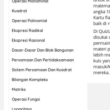
Operasi Monominal
matemat
Kuadrat
angka 1
Kartu fl
Operasi Polinomial
baik di
Ekspresi Radikal
Di Quiz
disukai
Ekspresi Rasional
permain
materi p
Dasar-Dasar Dan Blok Bangunan
lebih m
Persamaan Dan Pertidaksamaan
kuis ya
masuk/ke
Sistem Persamaan Dan Kuadrat
mereka.
Bilangan Kompleks
Matriks
Operasi Fungsi
Logaritma