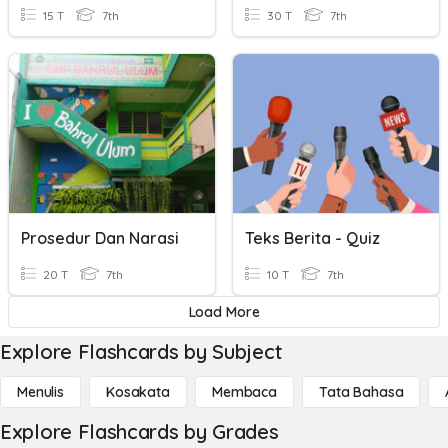
15 T
7th
30 T
7th
Prosedur Dan Narasi
Teks Berita - Quiz
20 T
7th
10 T
7th
Load More
Explore Flashcards by Subject
Menulis
Kosakata
Membaca
Tata Bahasa
Explore Flashcards by Grades