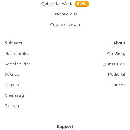
Quizizz for Work
BARU
Create a quiz
Create a lesson
Subjects
About
Mathematics
Our Story
Social Studies
Quizizz Blog
Science
Media Kit
Physics
Careers
Chemistry
Biology
Support