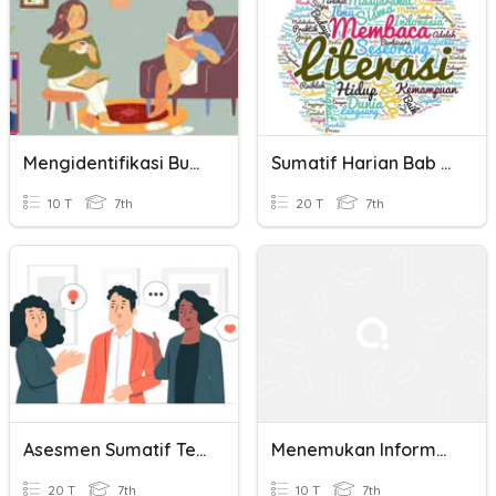
Mengidentifikasi Buku Fiksi Dan Non Fiksi
Sumatif Harian Bab 5 Teks Literasi Kelas 7
10 T
7th
20 T
7th
Asesmen Sumatif Teks Tanggapan Kelas 7
Menemukan Informasi Dalam Karya Fiksi
20 T
7th
10 T
7th