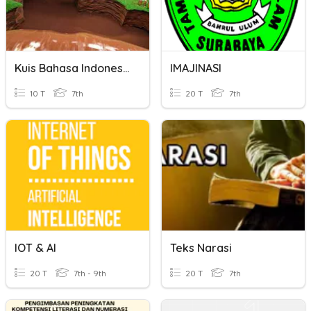
Kuis Bahasa Indonesia
IMAJINASI
10 T
7th
20 T
7th
IOT & AI
Teks Narasi
20 T
7th - 9th
20 T
7th