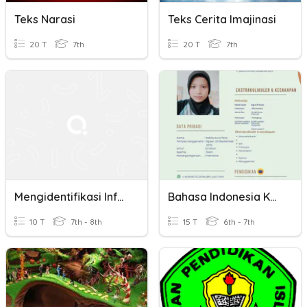
Teks Narasi
Teks Cerita Imajinasi
20 T
7th
20 T
7th
Mengidentifikasi Informasi Dalam Teks Deskripsi
Bahasa Indonesia Kelas 6 Tema 4
10 T
7th - 8th
15 T
6th - 7th