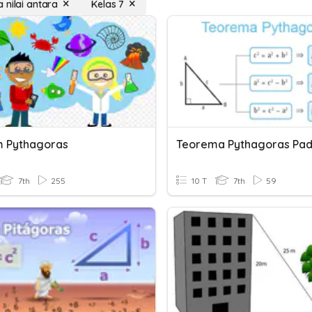
 nilai antara
Kelas 7
 Pythagoras
7th
255
10 T
7th
59