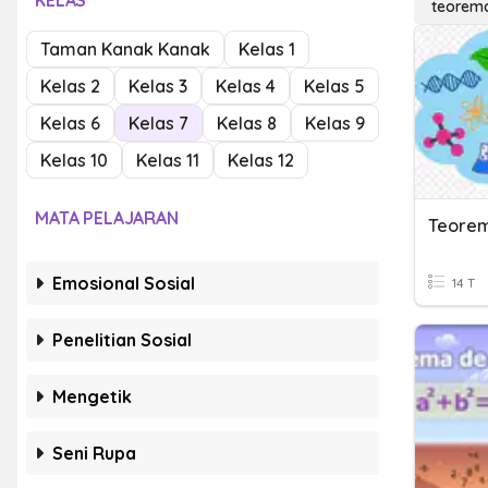
KELAS
teorema
Taman Kanak Kanak
Kelas 1
Kelas 2
Kelas 3
Kelas 4
Kelas 5
Kelas 6
Kelas 7
Kelas 8
Kelas 9
Kelas 10
Kelas 11
Kelas 12
MATA PELAJARAN
Teorem
Emosional Sosial
14 T
Penelitian Sosial
Mengetik
Seni Rupa