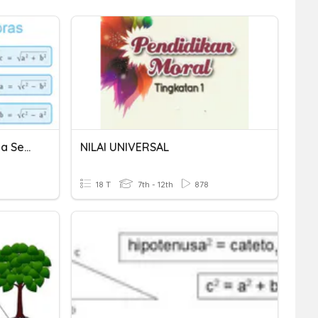
Teorema Pythagoras Pada Segitiga Siku-Siku
NILAI UNIVERSAL
18 T
7th - 12th
878