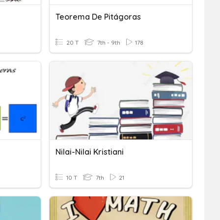
Teorema De Pitágoras
20 T
7th - 9th
178
Nilai-Nilai Kristiani
10 T
7th
21