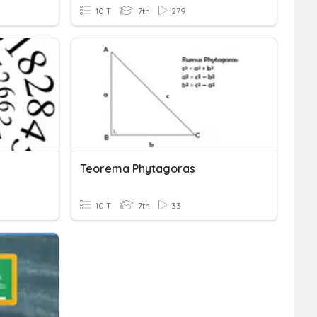
10 T
7th
279
Teorema Phytagoras
10 T
7th
33