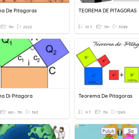
a De Pitagoras
TEOREMA DE PITAGORAS
7th
2022
10 T
7th
3088
a Di Pitagora
Teorema De Pitagoras
6th - 7th
363
9 T
7th
1269