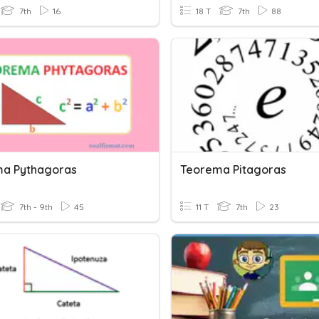
7th
16
18 T
7th
88
a Pythagoras
Teorema Pitagoras
7th - 9th
45
11 T
7th
23