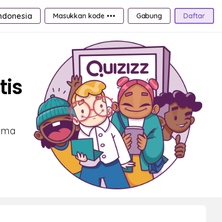
ndonesia
Masukkan kode •••
Gabung
Daftar
tis
rema