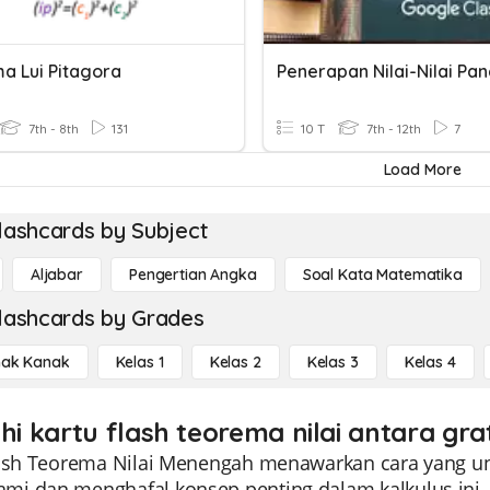
a Lui Pitagora
Penerapan Nilai-Nilai Pan
7th - 8th
131
10 T
7th - 12th
7
Load More
lashcards by Subject
Aljabar
Pengertian Angka
Soal Kata Matematika
lashcards by Grades
ak Kanak
Kelas 1
Kelas 2
Kelas 3
Kelas 4
ahi kartu flash teorema nilai antara gra
lash Teorema Nilai Menengah menawarkan cara yang unik
i dan menghafal konsep penting dalam kalkulus ini. 