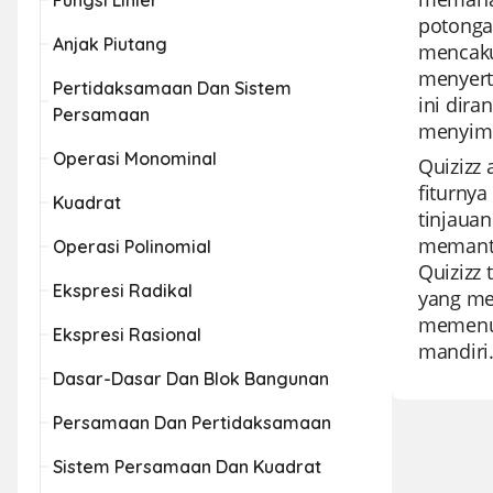
Fungsi Linier
potonga
Anjak Piutang
mencaku
menyert
Pertidaksamaan Dan Sistem
ini dir
Persamaan
menyimp
Operasi Monominal
Quizizz 
fiturny
Kuadrat
tinjaua
memanta
Operasi Polinomial
Quizizz
Ekspresi Radikal
yang me
memenuh
Ekspresi Rasional
mandiri
Dasar-Dasar Dan Blok Bangunan
Persamaan Dan Pertidaksamaan
Sistem Persamaan Dan Kuadrat