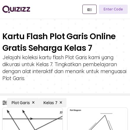
Enter Code
Kartu Flash Plot Garis Online
Gratis Seharga Kelas 7
Jelajahi koleksi kartu flash Plot Garis kami yang
dikurasi untuk Kelas 7. Tingkatkan pembelajaran
dengan alat interaktif dan menarik untuk menguasai
Plot Garis.
Plot Garis
Kelas 7