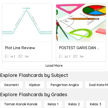
Plot Line Review
POSTEST GARIS DAN SUDUT
14 T
7th
20 T
7th
Load More
Explore Flashcards by Subject
Geometri
Aljabar
Pengertian Angka
Soal Kata 
Explore Flashcards by Grades
Taman Kanak Kanak
Kelas 1
Kelas 2
Kelas 3