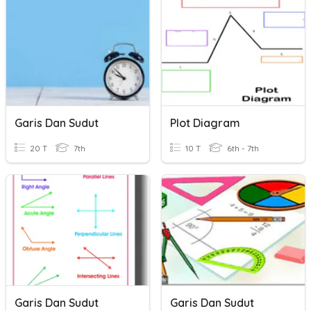
Garis Dan Sudut
Plot Diagram
20 T
7th
10 T
6th - 7th
Garis Dan Sudut
Garis Dan Sudut