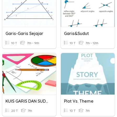
Garis-Garis Sejajar
Garis&Sudut
10 T
7th - 9th
10 T
7th - 12th
KUIS GARIS DAN SUDUT
Plot Vs. Theme
20 T
7th
10 T
7th