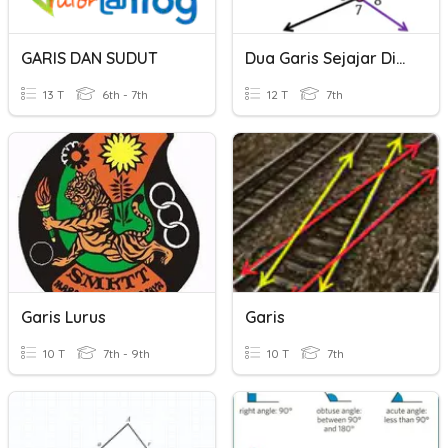
GARIS DAN SUDUT
Dua Garis Sejajar Dipotong Garis Tranversal
13 T
6th - 7th
12 T
7th
Garis Lurus
Garis
10 T
7th - 9th
10 T
7th