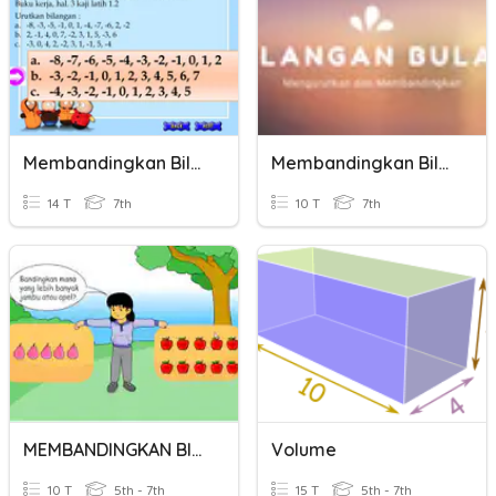
Membandingkan Bilangan Bulat
Membandingkan Bilangan Bulat
14 T
7th
10 T
7th
MEMBANDINGKAN BILANGAN
Volume
10 T
5th - 7th
15 T
5th - 7th