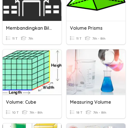
Membandingkan Bilangan Bulat
Volume Prisms
11 T
7th
11 T
7th - 8th
Volume: Cube
Measuring Volume
10 T
7th - 8th
18 T
7th - 8th