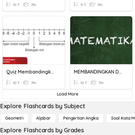
10 T
7th
9 T
7th
Quiz Membandingkan Bil Bulat
MEMBANDINGKAN DAN MENGURUTKAN BILANGAN BULAT
10 T
7th
10 T
7th
Load More
Explore Flashcards by Subject
Geometri
Aljabar
Pengertian Angka
Soal Kata 
Explore Flashcards by Grades