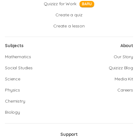
Quizizz for Work
BARU
Create a quiz
Create a lesson
Subjects
About
Mathematics
Our Story
Social Studies
Quizizz Blog
Science
Media Kit
Physics
Careers
Chemistry
Biology
Support