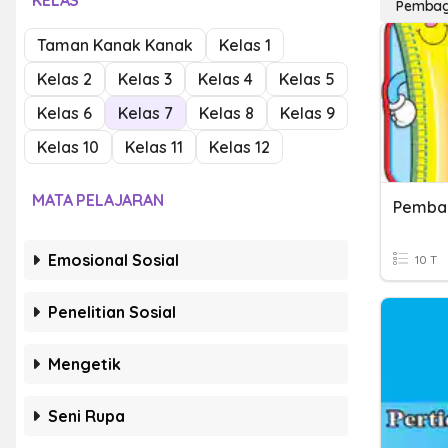
KELAS
Pembag
Taman Kanak Kanak
Kelas 1
Kelas 2
Kelas 3
Kelas 4
Kelas 5
Kelas 6
Kelas 7
Kelas 8
Kelas 9
Kelas 10
Kelas 11
Kelas 12
MATA PELAJARAN
Pembag
Emosional Sosial
10 T
Penelitian Sosial
Mengetik
Seni Rupa