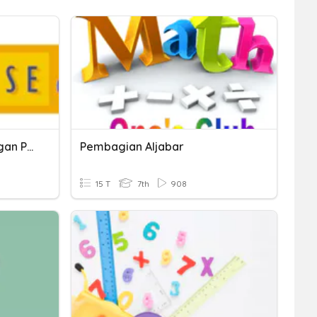
Menyelesaikan PLSV Dengan Pembagian
Pembagian Aljabar
15 T
7th
908