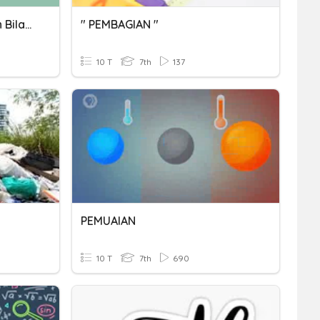
Perkalian Dan Pembagian Bilangan Bulat
" PEMBAGIAN "
10 T
7th
137
PEMUAIAN
10 T
7th
690