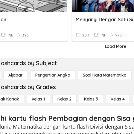
ian
Menyanyi Dengan Satu S
7th
393
20 T
7th
970
Load More
lashcards by Subject
Aljabar
Pengertian Angka
Soal Kata Matematika
lashcards by Grades
ak Kanak
Kelas 1
Kelas 2
Kelas 3
Kelas 4
ahi kartu flash Pembagian dengan Sisa 
unia Matematika dengan kartu flash Divisi dengan Sis
u flash ini memberikan cara yang menarik dan interak