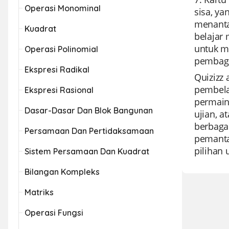
Operasi Monominal
sisa, ya
menanta
Kuadrat
belajar 
untuk m
Operasi Polinomial
pembagi
Ekspresi Radikal
Quizizz
pembela
Ekspresi Rasional
permain
Dasar-Dasar Dan Blok Bangunan
ujian, 
berbaga
Persamaan Dan Pertidaksamaan
pemanta
pilihan
Sistem Persamaan Dan Kuadrat
Bilangan Kompleks
Matriks
Operasi Fungsi