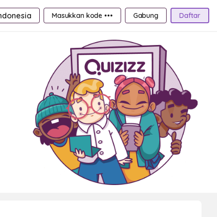
ndonesia
Masukkan kode •••
Gabung
Daftar