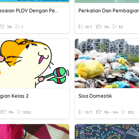
Penyelesaian PLDV Dengan Perkalian Atau Pembagian
7th
1
10 T
7th
32
ian Kelas 2
Sisa Domestik
7th
1052
10 T
7th - Uni
252