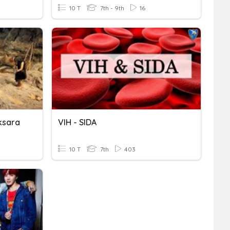
10 T
7th - 9th
16
ksara
VIH - SIDA
10 T
7th
403