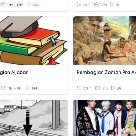
7th - 12th
1077
10 T
7th
18
ian Aljabar
Pembagian Zaman Pra A
7th - 9th
194
30 T
7th
39