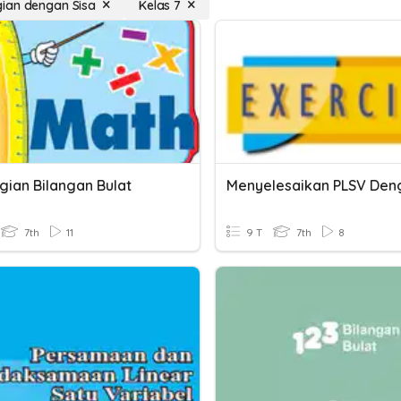
ian dengan Sisa
Kelas 7
ian Bilangan Bulat
7th
11
9 T
7th
8