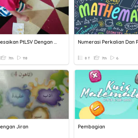
Menyelesaikan PtLSV Dengan Perkalian Dan Pembagian
7th
118
8 T
7th
6
engan Jiran
Pembagian