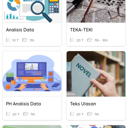
Analisis Data
TEKA-TEKI
10 T
7th
20 T
7th - 9th
PH Analisis Data
Teks Ulasan
20 T
7th
20 T
7th