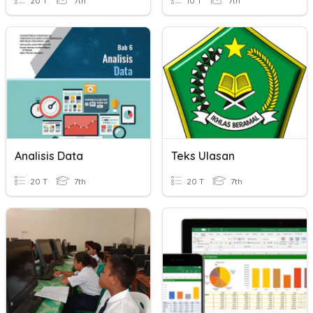
20 T
7th
10 T
7th
Analisis Data
Teks Ulasan
20 T
7th
20 T
7th