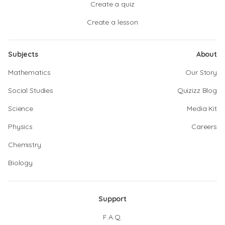
Create a quiz
Create a lesson
Subjects
About
Mathematics
Our Story
Social Studies
Quizizz Blog
Science
Media Kit
Physics
Careers
Chemistry
Biology
Support
F.A.Q.