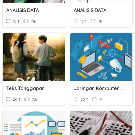
ANALISIS DATA
ANALISIS DATA
10 T
7th
15 T
7th
Teks Tanggapan
Jaringan Komputer Dan Analisis Data
20 T
7th
20 T
7th