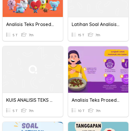
Analisis Teks Prosedur
Latihan Soal Analisis Teks Dan SPOK
5 T
7th
15 T
7th
KUIS ANALISIS TEKS CERPEN
Analisis Teks Prosedur
5 T
7th
10 T
7th