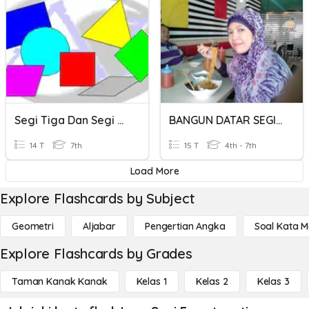
Segi Tiga Dan Segi Empat
BANGUN DATAR SEGI EMPAT
14 T
7th
15 T
4th - 7th
Load More
Explore Flashcards by Subject
Geometri
Aljabar
Pengertian Angka
Soal Kata 
Explore Flashcards by Grades
Taman Kanak Kanak
Kelas 1
Kelas 2
Kelas 3