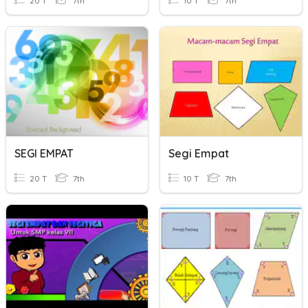
20 T
7th
10 T
7th
SEGI EMPAT
Segi Empat
20 T
7th
10 T
7th