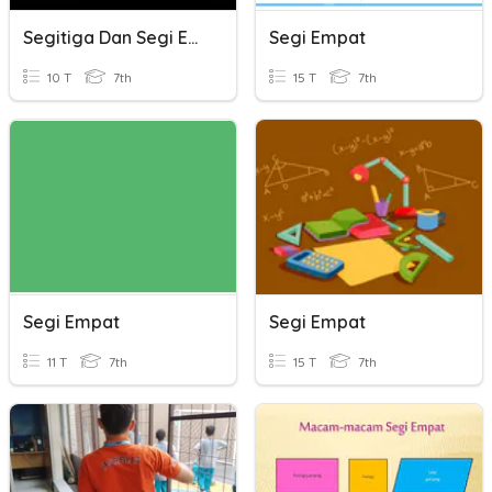
Segitiga Dan Segi Empat
Segi Empat
10 T
7th
15 T
7th
Segi Empat
Segi Empat
11 T
7th
15 T
7th