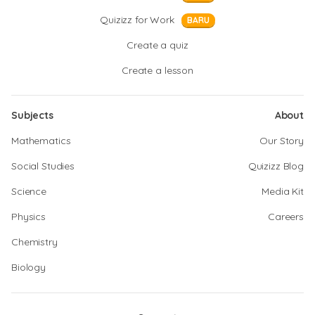
Quizizz for Work
BARU
Create a quiz
Create a lesson
Subjects
About
Mathematics
Our Story
Social Studies
Quizizz Blog
Science
Media Kit
Physics
Careers
Chemistry
Biology