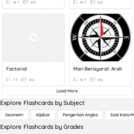
14 T
KG
10 T
KG
Factorial
Mari Berisyarat: Arah
7 T
KG
10 T
KG
Load More
Explore Flashcards by Subject
Geometri
Aljabar
Pengertian Angka
Soal Kata 
Explore Flashcards by Grades