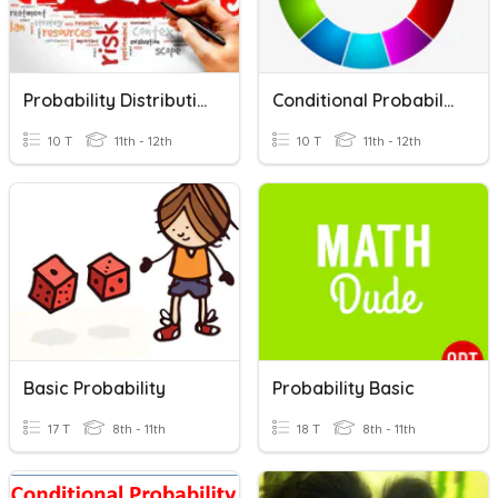
Probability Distributions
Conditional Probability
10 T
11th - 12th
10 T
11th - 12th
Basic Probability
Probability Basic
17 T
8th - 11th
18 T
8th - 11th