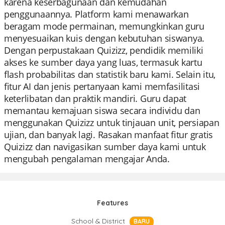
karena keserbagunaan dan kemudahan
penggunaannya. Platform kami menawarkan
beragam mode permainan, memungkinkan guru
menyesuaikan kuis dengan kebutuhan siswanya.
Dengan perpustakaan Quizizz, pendidik memiliki
akses ke sumber daya yang luas, termasuk kartu
flash probabilitas dan statistik baru kami. Selain itu,
fitur AI dan jenis pertanyaan kami memfasilitasi
keterlibatan dan praktik mandiri. Guru dapat
memantau kemajuan siswa secara individu dan
menggunakan Quizizz untuk tinjauan unit, persiapan
ujian, dan banyak lagi. Rasakan manfaat fitur gratis
Quizizz dan navigasikan sumber daya kami untuk
mengubah pengalaman mengajar Anda.
Features
School & District
BARU