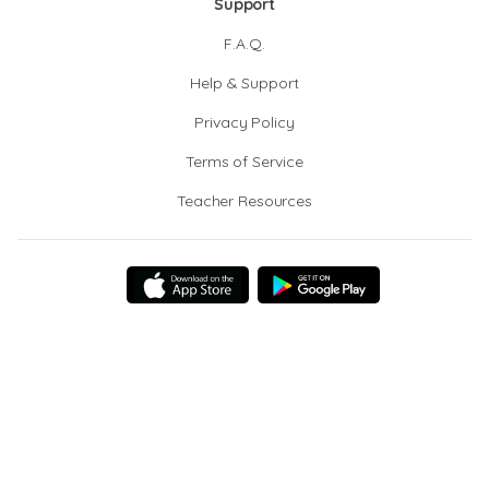
Support
F.A.Q.
Help & Support
Privacy Policy
Terms of Service
Teacher Resources