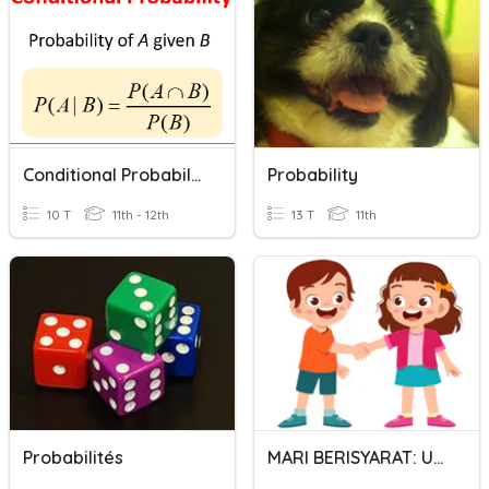
Conditional Probability
Probability
10 T
11th - 12th
13 T
11th
Probabilités
MARI BERISYARAT: UCAPAN