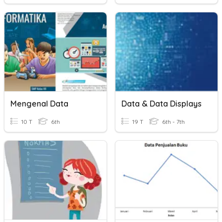
Mengenal Data
Data & Data Displays
10 T
6th
19 T
6th - 7th