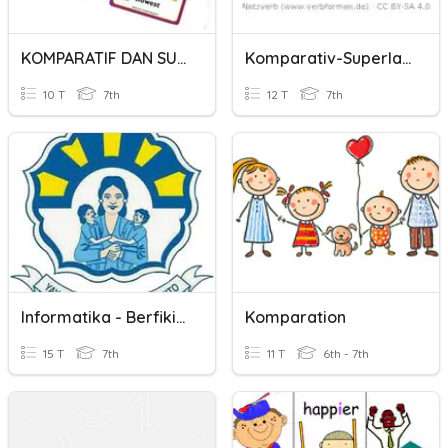
KOMPARATIF DAN SUPERLATIF
Komparativ-Superlativ Deutsch
10 T
7th
12 T
7th
Informatika - Berfikir Komputatif - 7
Komparation
15 T
7th
11 T
6th - 7th