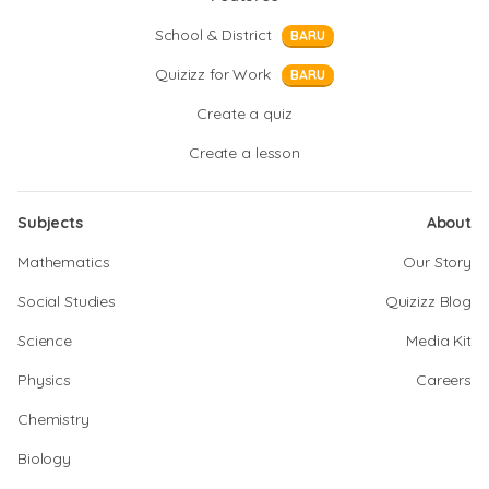
School & District
BARU
Quizizz for Work
BARU
Create a quiz
Create a lesson
Subjects
About
Mathematics
Our Story
Social Studies
Quizizz Blog
Science
Media Kit
Physics
Careers
Chemistry
Biology