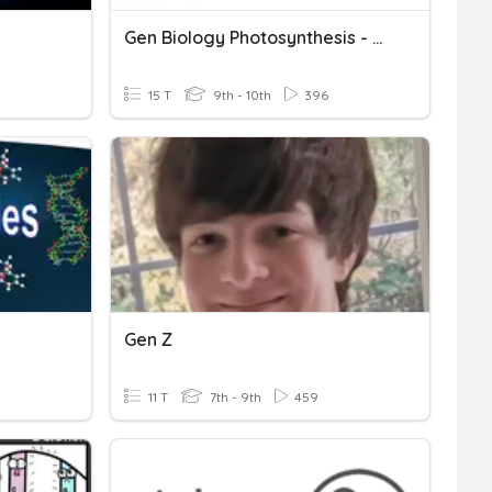
Gen Biology Photosynthesis - Fast And Curious
15 T
9th - 10th
396
Gen Z
11 T
7th - 9th
459