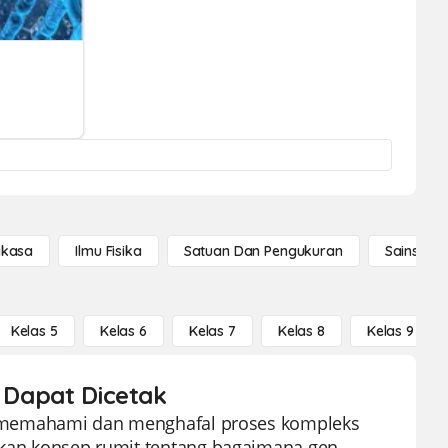
gkasa
Ilmu Fisika
Satuan Dan Pengukuran
Sains Se
Kelas 5
Kelas 6
Kelas 7
Kelas 8
Kelas 9
g Dapat Dicetak
tuk memahami dan menghafal proses kompleks
nakan konsep rumit tentang bagaimana gen