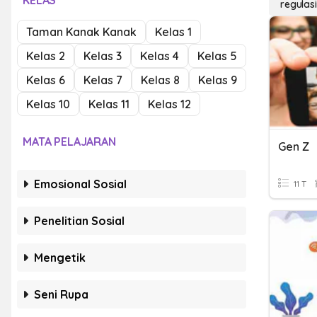
KELAS
regulas
Taman Kanak Kanak
Kelas 1
Kelas 2
Kelas 3
Kelas 4
Kelas 5
Kelas 6
Kelas 7
Kelas 8
Kelas 9
Kelas 10
Kelas 11
Kelas 12
MATA PELAJARAN
Gen Z
Emosional Sosial
11 T
Penelitian Sosial
Mengetik
Seni Rupa