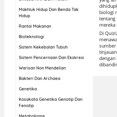
dihidupk
Makhluk Hidup Dan Benda Tak
biologi
Hidup
tentang 
mereka 
Rantai Makanan
Di Quiz
Bioteknologi
menawar
sumber 
Sistem Kekebalan Tubuh
tinjauan
Sistem Pencernaan Dan Ekskresi
dengan 
dibandi
Warisan Non Mendelian
Bakteri Dan Archaea
Genetika
Kosakata Genetika Genotip Dan
Fenotip
Metabolisme