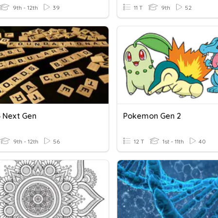
9th - 12th
39
11 T
9th
52
 Next Gen
Pokemon Gen 2
9th - 12th
56
12 T
1st - 11th
40