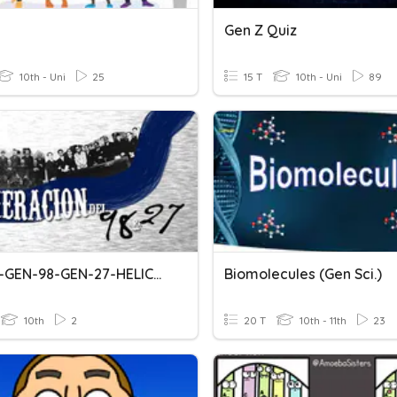
Gen Z Quiz
10th - Uni
25
15 T
10th - Uni
89
5TO-12-GEN-98-GEN-27-HELICOPRÁCTICA
Biomolecules (Gen Sci.)
10th
2
20 T
10th - 11th
23