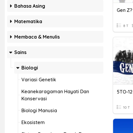
Bahasa Asing
Gen Z?
Matematika
8 T
Membaca & Menulis
Sains
Biologi
Variasi Genetik
Keanekaragaman Hayati Dan
Konservasi
10 T
Biologi Manusia
Ekosistem