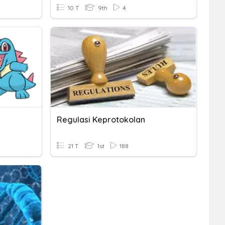
10 T
9th
4
Regulasi Keprotokolan
21 T
1st
188