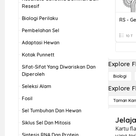
Resesif
Biologi Perilaku
RS - Ge
Pembelahan Sel
10 T
Adaptasi Hewan
Kotak Punnett
Explore F
Sifat-Sifat Yang Diwariskan Dan
Diperoleh
Biologi
Seleksi Alam
Explore F
Fosil
Taman Kan
Sel Tumbuhan Dan Hewan
Jelaj
Siklus Sel Dan Mitosis
Kartu f
Sintesis RNA Dan Protein
yang te