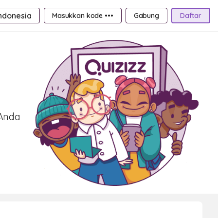
ndonesia
Masukkan kode •••
Gabung
Daftar
 Anda