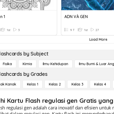
n 1
ADN VÀ GEN
1st
3
9 T
1st
27
Load More
lashcards by Subject
Fisika
Kimia
Ilmu Kehidupan
Ilmu Bumi & Luar An
lashcards by Grades
ak Kanak
Kelas 1
Kelas 2
Kelas 3
Kelas 4
ahi Kartu Flash regulasi gen Gratis yan
lash regulasi gen adalah cara inovatif dan efisien un
rlibat dalam regulasi gen. Kartu flash ini menyederha