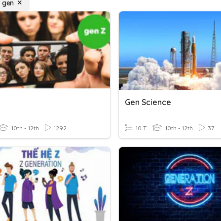
i gen
Gen Science
10th - 12th
1292
10 T
10th - 12th
37