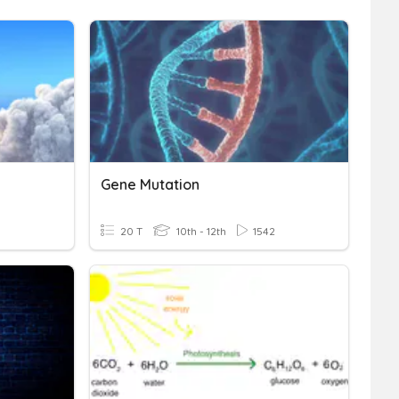
Gene Mutation
20 T
10th - 12th
1542