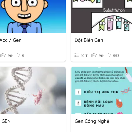
Acc / Gen
Đột Biến Gen
9th
5
10 T
9th
553
 GEN
Gen Công Nghệ