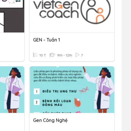
GEN - Tuần 1
10 T
9th - 12th
7
Gen Công Nghệ