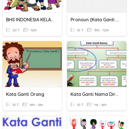
BHS INDONESIA KELAS 6
Pronoun (Kata Ganti Orang)
20 T
12th
10 T
9th - 12th
Kata Ganti Orang
Kata Ganti Nama Diri Dan Kata Ganti Nama Tunjuk
10 T
4th - 6th
10 T
1st - 6th