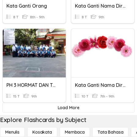
Kata Ganti Orang
Kata Ganti Nama Diri - Orang
8 T
8th - 9th
8 T
9th
PH 3 HORMAT DAN TAAT PADA ORANG TUA DAN GURU
Kata Ganti Nama Diri Orang
15 T
9th
10 T
7th - 9th
Load More
Explore Flashcards by Subject
Menulis
Kosakata
Membaca
Tata Bahasa