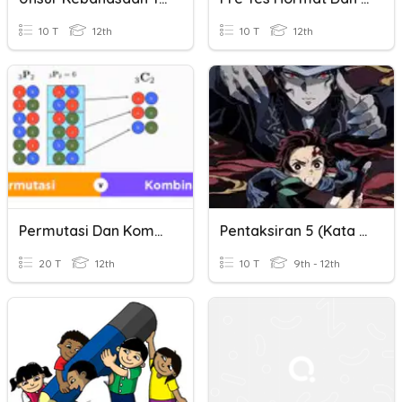
10 T
12th
10 T
12th
Permutasi Dan Kombinasi
Pentaksiran 5 (Kata Ganti Nama Tempat Dan Tunjuk)
20 T
12th
10 T
9th - 12th