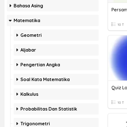
Bahasa Asing
Persam
Matematika
10 T
Geometri
Aljabar
Pengertian Angka
Soal Kata Matematika
Quiz L
Kalkulus
10 T
Probabilitas Dan Statistik
Trigonometri