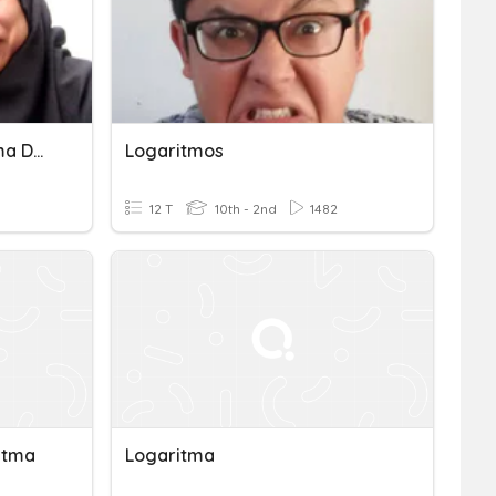
Merubah Bentuk Logaritma Dan Menghitung Nilai Logaritma
Logaritmos
12 T
10th - 2nd
1482
itma
Logaritma