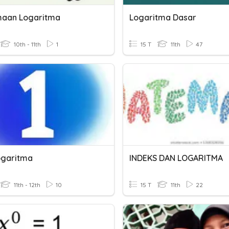
aan Logaritma
Logaritma Dasar
10th - 11th
1
15 T
11th
47
ogaritma
INDEKS DAN LOGARITMA
11th - 12th
10
15 T
11th
22