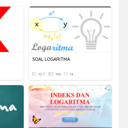
SOAL LOGARITMA
10 T
11th
74