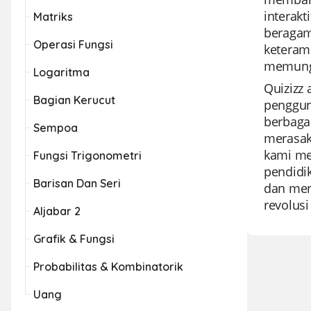
interakt
Matriks
beragam
Operasi Fungsi
keteram
memungk
Logaritma
Quizizz
Bagian Kerucut
penggun
berbaga
Sempoa
merasaka
kami men
Fungsi Trigonometri
pendidi
Barisan Dan Seri
dan men
revolus
Aljabar 2
Grafik & Fungsi
Probabilitas & Kombinatorik
Uang