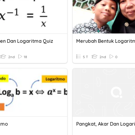
en Dan Logaritma Quiz
2nd
18
5 T
2nd
0
tmo
Pangkat, Akar Dan Logar