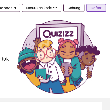
ndonesia
Masukkan kode •••
Gabung
Daftar
ntuk