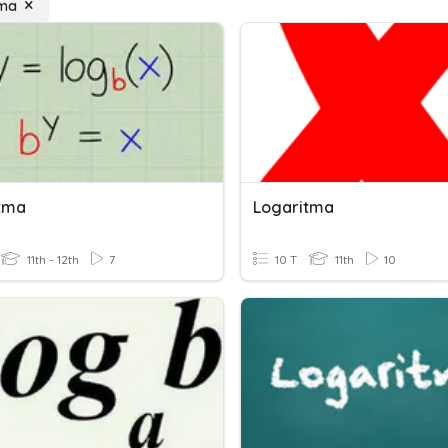
tma
tma
Logaritma
11th - 12th
7
10 T
11th
10