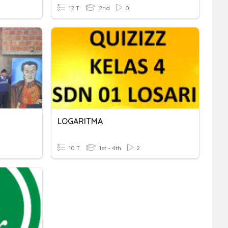
12 T
2nd
0
LOGARITMA
10 T
1st - 4th
2