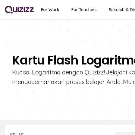
For Work
For Teachers
Sekolah & Dis
Kartu Flash Logaritm
Kuasai Logaritma dengan Quizizz! Jelajahi ko
menyederhanakan proses belajar Anda. Mula