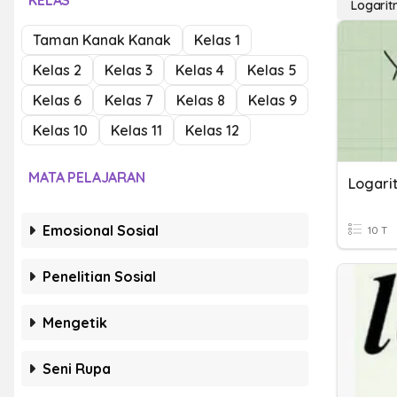
KELAS
Logari
Taman Kanak Kanak
Kelas 1
Kelas 2
Kelas 3
Kelas 4
Kelas 5
Kelas 6
Kelas 7
Kelas 8
Kelas 9
Kelas 10
Kelas 11
Kelas 12
MATA PELAJARAN
Logari
Emosional Sosial
10 T
Penelitian Sosial
Mengetik
Seni Rupa