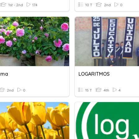
1st - 2nd
174
10 T
2nd
0
tma
LOGARITMOS
2nd
0
15 T
4th
4