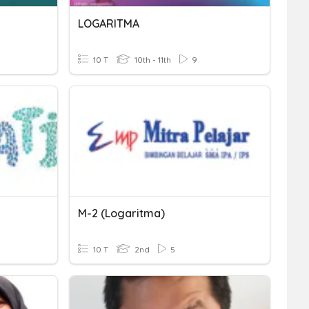
LOGARITMA
10 T
10th - 11th
9
M-2 (Logaritma)
10 T
2nd
5