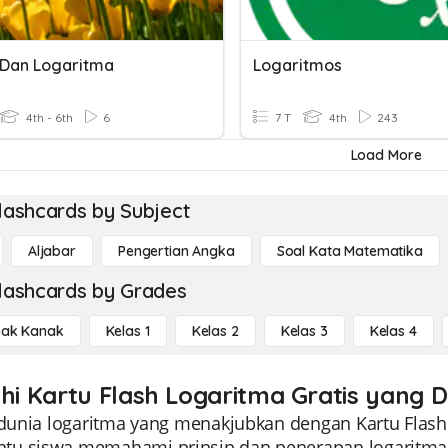
 Dan Logaritma
Logaritmos
4th - 6th
6
7 T
4th
243
Load More
lashcards by Subject
Aljabar
Pengertian Angka
Soal Kata Matematika
lashcards by Grades
ak Kanak
Kelas 1
Kelas 2
Kelas 3
Kelas 4
ahi Kartu Flash Logaritma Gratis yang 
 dunia logaritma yang menakjubkan dengan Kartu Flash 
u siswa memahami prinsip dan penerapan logaritma 