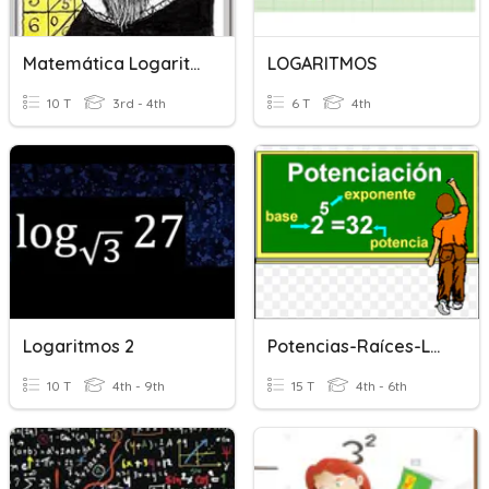
Matemática Logaritmos
LOGARITMOS
10 T
3rd - 4th
6 T
4th
Logaritmos 2
Potencias-Raíces-Logaritmos
10 T
4th - 9th
15 T
4th - 6th