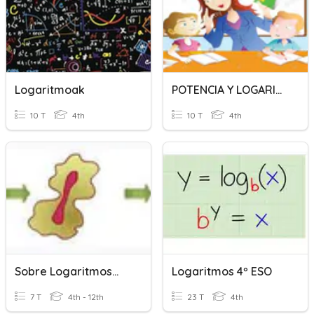
Logaritmoak
POTENCIA Y LOGARITMO
10 T
4th
10 T
4th
Sobre Logaritmos...
Logaritmos 4º ESO
7 T
4th - 12th
23 T
4th