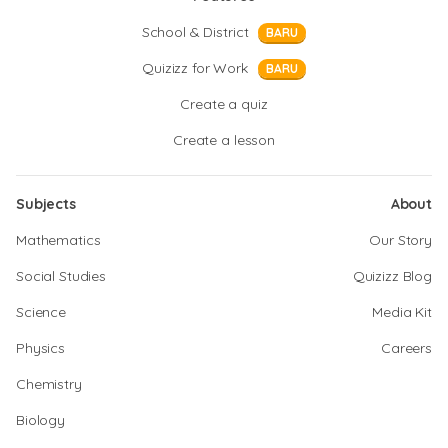
School & District
BARU
Quizizz for Work
BARU
Create a quiz
Create a lesson
Subjects
About
Mathematics
Our Story
Social Studies
Quizizz Blog
Science
Media Kit
Physics
Careers
Chemistry
Biology