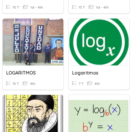
10 T
1st - 4th
13 T
1st - 4th
LOGARITMOS
Logaritmos
15 T
4th
7 T
4th