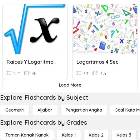
Raices Y Logaritmos 4ºESO
Logaritmos 4 Sec
14 T
4th
7 T
4th
Load More
Explore Flashcards by Subject
Geometri
Aljabar
Pengertian Angka
Soal Kata 
Explore Flashcards by Grades
Taman Kanak Kanak
Kelas 1
Kelas 2
Kelas 3