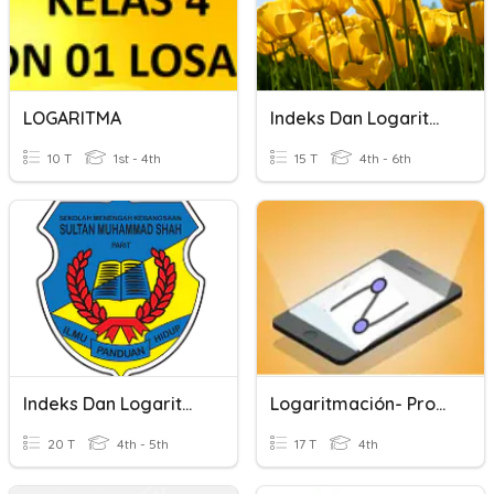
LOGARITMA
Indeks Dan Logaritma
10 T
1st - 4th
15 T
4th - 6th
Indeks Dan Logaritma
Logaritmación- Propiedades
20 T
4th - 5th
17 T
4th