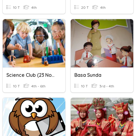
10 T
4th
20 T
4th
Science Club (23 November 2021)
Basa Sunda
10 T
4th - 6th
10 T
3rd - 4th