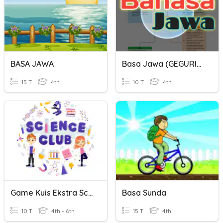
BASA JAWA
Basa Jawa (GEGURITAN)
15 T
4th
10 T
4th
Game Kuis Ekstra Science Club
Basa Sunda
10 T
4th - 6th
15 T
4th