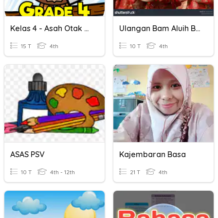
Kelas 4 - Asah Otak ASAK
Ulangan Bam Aluih Baso Jo Basi
15 T
4th
10 T
4th
ASAS PSV
Kajembaran Basa
10 T
4th - 12th
21 T
4th