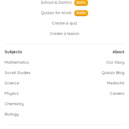
School & District
BARU
Quizizz for Work
BARU
Create a quiz
Create a lesson
Subjects
About
Mathematics
Our Story
Social Studies
Quizizz Blog
Science
Media Kit
Physics
Careers
Chemistry
Biology