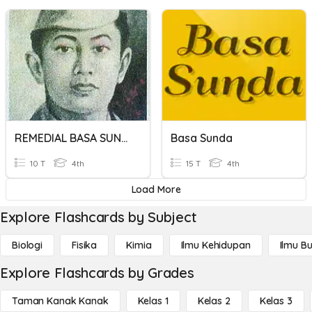
REMEDIAL BASA SUNDA
Basa Sunda
10 T
4th
15 T
4th
Load More
Explore Flashcards by Subject
Biologi
Fisika
Kimia
Ilmu Kehidupan
Ilmu B
Explore Flashcards by Grades
Taman Kanak Kanak
Kelas 1
Kelas 2
Kelas 3