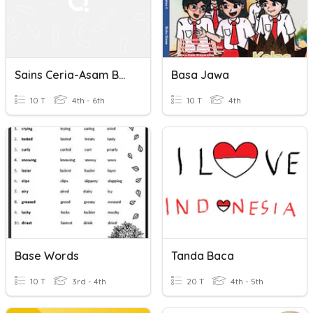
Sains Ceria-Asam Basa Garam
Basa Jawa
10 T
4th - 6th
10 T
4th
Base Words
Tanda Baca
10 T
3rd - 4th
20 T
4th - 5th