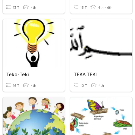
13 T
4th
15 T
4th - 6th
Teka-Teki
TEKA TEKI
16 T
4th
10 T
4th