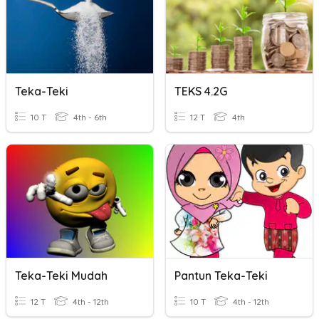
Teka-Teki
TEKS 4.2G
10 T
4th - 6th
12 T
4th
Teka-Teki Mudah
Pantun Teka-Teki
12 T
4th - 12th
10 T
4th - 12th