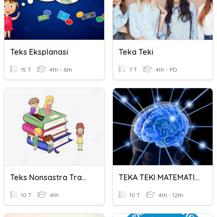
Teks Eksplanasi
Teka Teki
15 T
4th - 6th
7 T
4th - PD
Teks Nonsastra Tradhisi
TEKA TEKI MATEMATIK
10 T
4th
10 T
4th - 12th