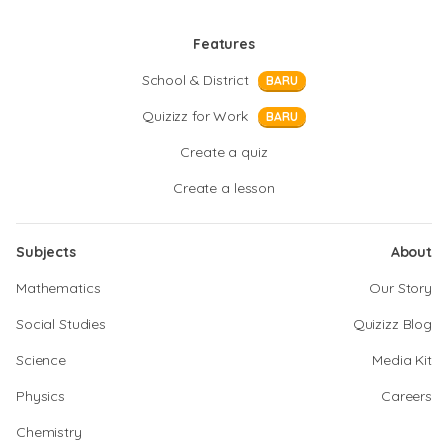
Features
School & District
BARU
Quizizz for Work
BARU
Create a quiz
Create a lesson
Subjects
About
Mathematics
Our Story
Social Studies
Quizizz Blog
Science
Media Kit
Physics
Careers
Chemistry