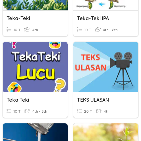
Teka-Teki
Teka-Teki IPA
10 T
4th
10 T
4th - 6th
Teka Teki
TEKS ULASAN
10 T
4th - 5th
20 T
4th