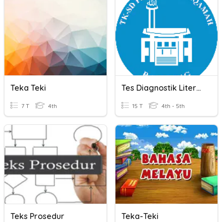
Teka Teki
Tes Diagnostik Literasi Teks Informasi
7 T
4th
15 T
4th - 5th
Teks Prosedur
Teka-Teki